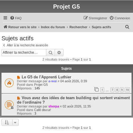
Projet G5
FAQ
S’enregistrer
Connexion
R
Retour vers le site
Index du forum
Rechercher
Sujets actifs
e
Sujets actifs
c
Aller à la recherche avancée
h
Rechercher
Recherche avancée
e
2 résultats trouvés • Page
1
sur
1
r
Sujets
c
N
Le G5 de l'Apprenti Luthier
h
o
Dernier message par
a-wai
«
04 août 2026, 0:39
u
e
Posté dans
Projet G5
v
Réponses :
145
1
7
8
9
10
e
…
r
a
N
Vous avez des idées de team building qui sortent vraiment
u
o
m
de l'ordinaire ?
u
e
Dernier message par
sherpa
«
02 août 2026, 11:35
v
s
Posté dans
Café discut'
e
s
Réponses :
3
a
a
u
g
m
e
e
2 résultats trouvés • Page
1
sur
1
s
s