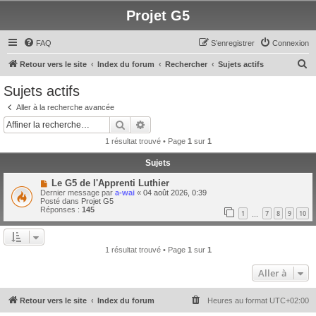
Projet G5
FAQ
S’enregistrer
Connexion
R
Retour vers le site
Index du forum
Rechercher
Sujets actifs
e
Sujets actifs
c
Aller à la recherche avancée
h
Rechercher
Recherche avancée
e
1 résultat trouvé • Page
1
sur
1
r
Sujets
c
N
Le G5 de l'Apprenti Luthier
h
o
Dernier message par
a-wai
«
04 août 2026, 0:39
u
e
Posté dans
Projet G5
v
Réponses :
145
1
7
8
9
10
e
…
r
a
u
m
e
1 résultat trouvé • Page
1
sur
1
s
s
Aller à
a
g
e
Retour vers le site
Index du forum
Heures au format
UTC+02:00