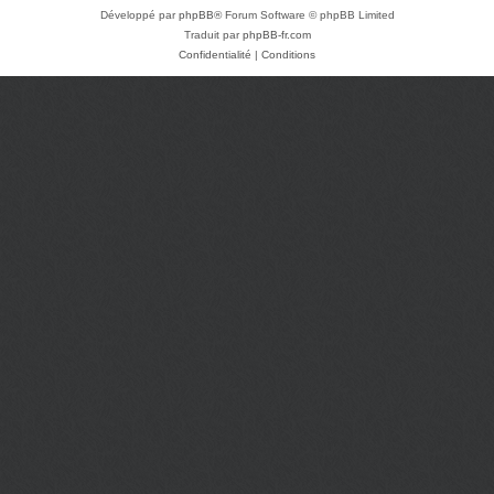
Développé par
phpBB
® Forum Software © phpBB Limited
Traduit par
phpBB-fr.com
Confidentialité
|
Conditions