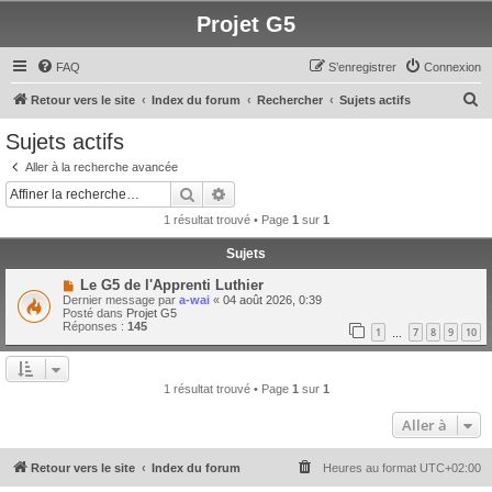
Projet G5
FAQ
S’enregistrer
Connexion
R
Retour vers le site
Index du forum
Rechercher
Sujets actifs
e
Sujets actifs
c
Aller à la recherche avancée
h
Rechercher
Recherche avancée
e
1 résultat trouvé • Page
1
sur
1
r
Sujets
c
N
Le G5 de l'Apprenti Luthier
h
o
Dernier message par
a-wai
«
04 août 2026, 0:39
u
e
Posté dans
Projet G5
v
Réponses :
145
1
7
8
9
10
e
…
r
a
u
m
e
1 résultat trouvé • Page
1
sur
1
s
s
Aller à
a
g
e
Retour vers le site
Index du forum
Heures au format
UTC+02:00