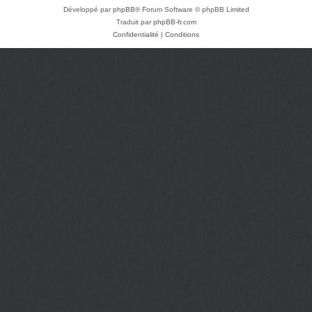
Développé par
phpBB
® Forum Software © phpBB Limited
Traduit par
phpBB-fr.com
Confidentialité
|
Conditions