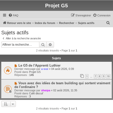
Projet G5
FAQ
S’enregistrer
Connexion
R
Retour vers le site
Index du forum
Rechercher
Sujets actifs
e
Sujets actifs
c
Aller à la recherche avancée
h
Rechercher
Recherche avancée
e
2 résultats trouvés • Page
1
sur
1
r
Sujets
c
N
Le G5 de l'Apprenti Luthier
h
o
Dernier message par
a-wai
«
04 août 2026, 0:39
u
e
Posté dans
Projet G5
v
Réponses :
145
1
7
8
9
10
e
…
r
a
N
Vous avez des idées de team building qui sortent vraiment
u
o
m
de l'ordinaire ?
u
e
Dernier message par
sherpa
«
02 août 2026, 11:35
v
s
Posté dans
Café discut'
e
s
Réponses :
3
a
a
u
g
m
e
e
2 résultats trouvés • Page
1
sur
1
s
s