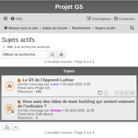
Projet G5
FAQ
S’enregistrer
Connexion
R
Retour vers le site
Index du forum
Rechercher
Sujets actifs
e
Sujets actifs
c
Aller à la recherche avancée
h
Rechercher
Recherche avancée
e
2 résultats trouvés • Page
1
sur
1
r
Sujets
c
N
Le G5 de l'Apprenti Luthier
h
o
Dernier message par
a-wai
«
04 août 2026, 0:39
u
e
Posté dans
Projet G5
v
Réponses :
145
1
7
8
9
10
e
…
r
a
N
Vous avez des idées de team building qui sortent vraiment
u
o
m
de l'ordinaire ?
u
e
Dernier message par
sherpa
«
02 août 2026, 11:35
v
s
Posté dans
Café discut'
e
s
Réponses :
3
a
a
u
g
m
e
e
2 résultats trouvés • Page
1
sur
1
s
s