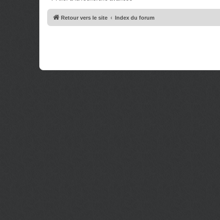
e
g
s
e
s
Retour vers le site
Index du forum
a
g
e