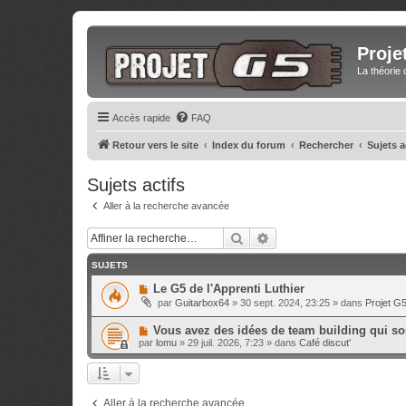
Proje
La théorie 
Accès rapide
FAQ
Retour vers le site
Index du forum
Rechercher
Sujets a
Sujets actifs
Aller à la recherche avancée
Rechercher
Recherche avancée
SUJETS
N
Le G5 de l'Apprenti Luthier
o
par
Guitarbox64
»
30 sept. 2024, 23:25
» dans
Projet G
u
v
N
Vous avez des idées de team building qui sor
e
o
a
par
lomu
»
29 juil. 2026, 7:23
» dans
Café discut'
u
u
v
m
e
e
a
s
u
s
Aller à la recherche avancée
m
a