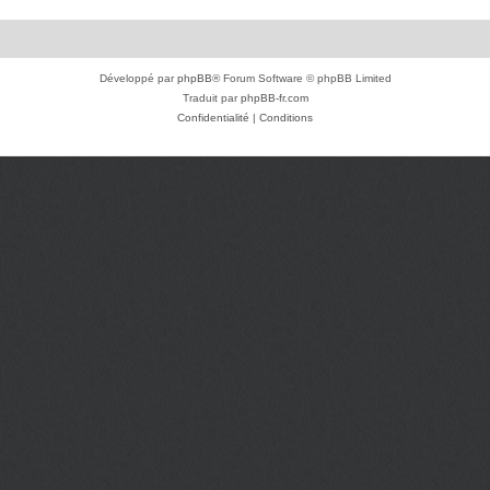
Développé par
phpBB
® Forum Software © phpBB Limited
Traduit par
phpBB-fr.com
Confidentialité
|
Conditions