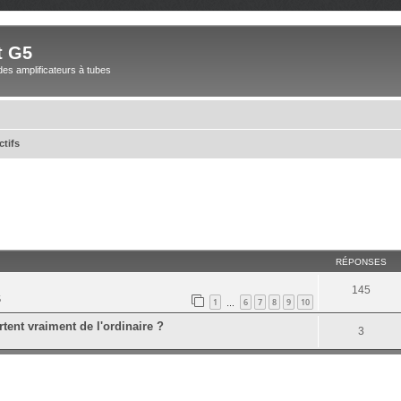
t G5
des amplificateurs à tubes
ctifs
RÉPONSES
145
5
1
6
7
8
9
10
…
tent vraiment de l'ordinaire ?
3