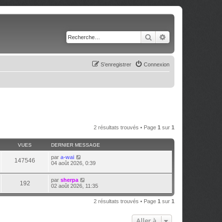
Rechercher
Recherche avancé
S’enregistrer
Connexion
2 résultats trouvés • Page
1
sur
1
VUES
DERNIER MESSAGE
par
a-wai
147546
04 août 2026, 0:39
par
sherpa
192
02 août 2026, 11:35
2 résultats trouvés • Page
1
sur
1
Aller à