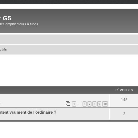
t G5
des amplificateurs à tubes
ctifs
RÉPONSES
145
5
1
6
7
8
9
10
…
tent vraiment de l'ordinaire ?
3