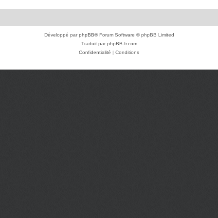
Développé par
phpBB
® Forum Software © phpBB Limited
Traduit par
phpBB-fr.com
Confidentialité
|
Conditions