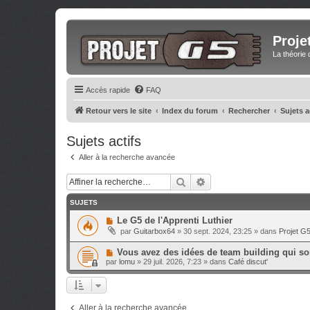
Proje
La théorie 
Accès rapide
FAQ
Retour vers le site
Index du forum
Rechercher
Sujets a
Sujets actifs
Aller à la recherche avancée
Rechercher
Recherche avancée
SUJETS
N
Le G5 de l'Apprenti Luthier
o
par
Guitarbox64
»
30 sept. 2024, 23:25
» dans
Projet G
u
v
N
Vous avez des idées de team building qui sor
e
o
a
par
lomu
»
29 juil. 2026, 7:23
» dans
Café discut'
u
u
v
m
e
e
a
s
u
s
Aller à la recherche avancée
m
a