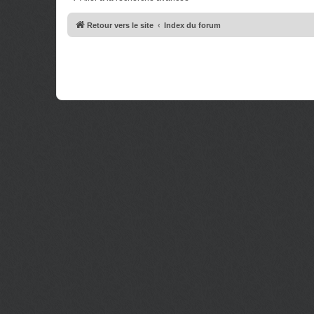
e
g
s
e
s
Retour vers le site
Index du forum
a
g
e