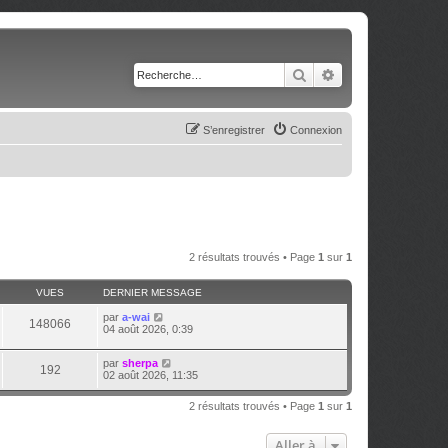
Rechercher
Recherche avancé
S’enregistrer
Connexion
2 résultats trouvés • Page
1
sur
1
VUES
DERNIER MESSAGE
par
a-wai
148066
04 août 2026, 0:39
par
sherpa
192
02 août 2026, 11:35
2 résultats trouvés • Page
1
sur
1
Aller à