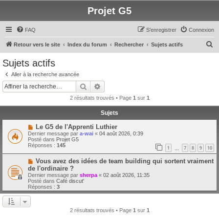
Projet G5
FAQ
S’enregistrer
Connexion
R
Retour vers le site
Index du forum
Rechercher
Sujets actifs
e
Sujets actifs
c
Aller à la recherche avancée
h
Rechercher
Recherche avancée
e
2 résultats trouvés • Page
1
sur
1
r
Sujets
c
N
Le G5 de l'Apprenti Luthier
h
o
Dernier message par
a-wai
«
04 août 2026, 0:39
u
e
Posté dans
Projet G5
v
Réponses :
145
1
7
8
9
10
e
…
r
a
N
Vous avez des idées de team building qui sortent vraiment
u
o
m
de l'ordinaire ?
u
e
Dernier message par
sherpa
«
02 août 2026, 11:35
v
s
Posté dans
Café discut'
e
s
Réponses :
3
a
a
u
g
m
e
e
2 résultats trouvés • Page
1
sur
1
s
s