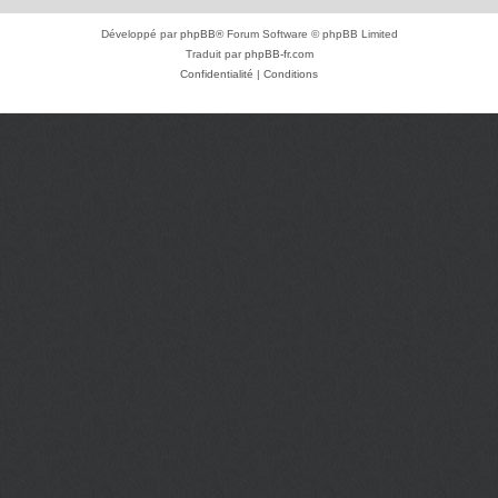
Développé par
phpBB
® Forum Software © phpBB Limited
Traduit par
phpBB-fr.com
Confidentialité
|
Conditions