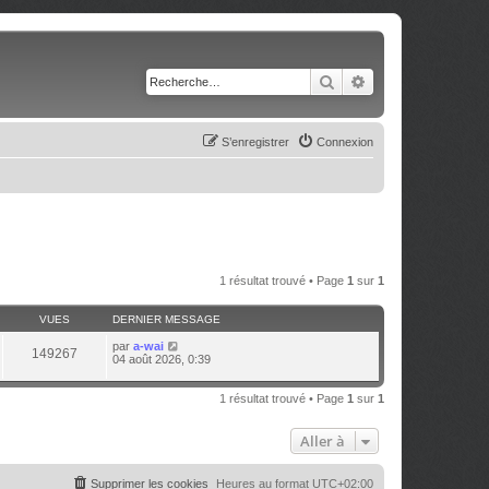
Rechercher
Recherche avancé
S’enregistrer
Connexion
1 résultat trouvé • Page
1
sur
1
VUES
DERNIER MESSAGE
par
a-wai
149267
04 août 2026, 0:39
1 résultat trouvé • Page
1
sur
1
Aller à
Supprimer les cookies
Heures au format
UTC+02:00