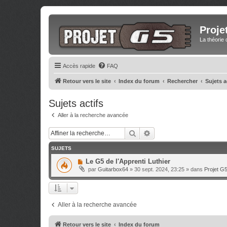
Proje
La théorie 
Accès rapide
FAQ
Retour vers le site
Index du forum
Rechercher
Sujets a
Sujets actifs
Aller à la recherche avancée
Rechercher
Recherche avancée
SUJETS
N
Le G5 de l'Apprenti Luthier
o
par
Guitarbox64
»
30 sept. 2024, 23:25
» dans
Projet G
u
v
e
a
u
m
Aller à la recherche avancée
e
s
s
Retour vers le site
Index du forum
a