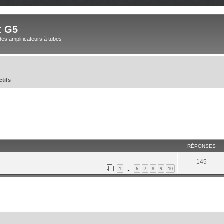
t G5
des amplificateurs à tubes
ctifs
RÉPONSES
145
5
1
6
7
8
9
10
…