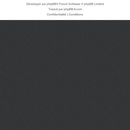
Développé par
phpBB
® Forum Software © phpBB Limited
Traduit par
phpBB-fr.com
Confidentialité
|
Conditions