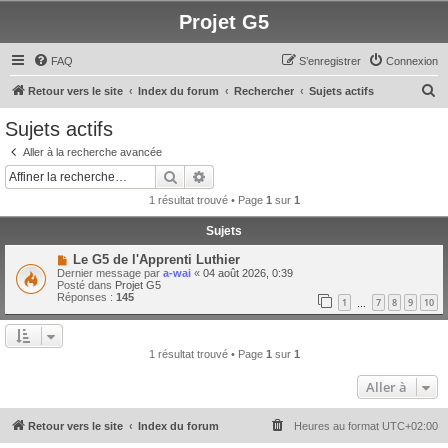
Projet G5
FAQ
S’enregistrer
Connexion
R
Retour vers le site
Index du forum
Rechercher
Sujets actifs
e
Sujets actifs
c
Aller à la recherche avancée
h
Rechercher
Recherche avancée
e
1 résultat trouvé • Page
1
sur
1
r
Sujets
c
N
Le G5 de l'Apprenti Luthier
h
o
Dernier message par
a-wai
«
04 août 2026, 0:39
u
e
Posté dans
Projet G5
v
Réponses :
145
1
7
8
9
10
e
…
r
a
u
m
e
1 résultat trouvé • Page
1
sur
1
s
s
Aller à
a
g
e
Retour vers le site
Index du forum
Heures au format
UTC+02:00