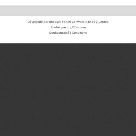
Développé par
phpBB
® Forum Software © phpBB Limited
Traduit par
phpBB-fr.com
Confidentialité
|
Conditions