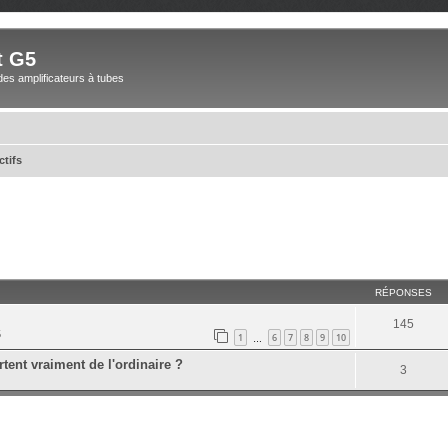
t G5
des amplificateurs à tubes
ctifs
RÉPONSES
145
5
1
6
7
8
9
10
…
tent vraiment de l'ordinaire ?
3