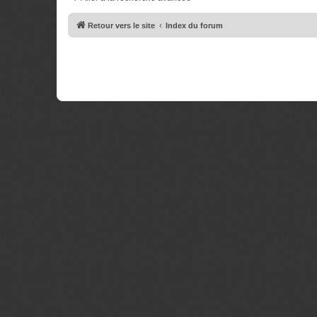
e
g
s
e
s
Retour vers le site
Index du forum
a
g
e