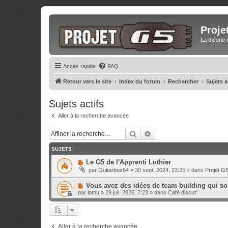
Proje
La théorie 
Accès rapide
FAQ
Retour vers le site
Index du forum
Rechercher
Sujets a
Sujets actifs
Aller à la recherche avancée
Rechercher
Recherche avancée
SUJETS
N
Le G5 de l'Apprenti Luthier
o
par
Guitarbox64
»
30 sept. 2024, 23:25
» dans
Projet G
u
v
N
Vous avez des idées de team building qui sor
e
o
a
par
lomu
»
29 juil. 2026, 7:23
» dans
Café discut'
u
u
v
m
e
e
a
s
u
s
Aller à la recherche avancée
m
a