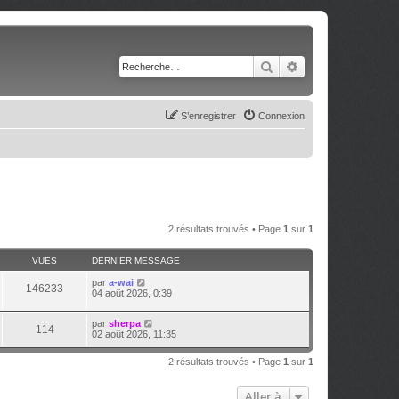
Rechercher
Recherche avancé
S’enregistrer
Connexion
2 résultats trouvés • Page
1
sur
1
VUES
DERNIER MESSAGE
par
a-wai
146233
04 août 2026, 0:39
par
sherpa
114
02 août 2026, 11:35
2 résultats trouvés • Page
1
sur
1
Aller à