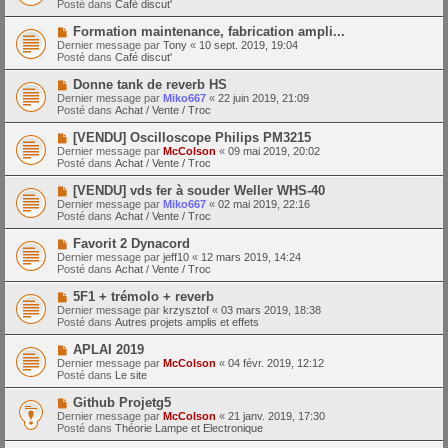
a
Posté dans
Café discut'
m
v
g
e
e
e
N
Formation maintenance, fabrication ampli...
s
a
o
s
Dernier message par
Tony
«
10 sept. 2019, 19:04
u
u
a
Posté dans
Café discut'
m
v
g
e
e
e
N
Donne tank de reverb HS
s
a
o
s
Dernier message par
Miko667
«
22 juin 2019, 21:09
u
u
a
Posté dans
Achat / Vente / Troc
m
v
g
e
e
e
N
[VENDU] Oscilloscope Philips PM3215
s
a
o
s
Dernier message par
McColson
«
09 mai 2019, 20:02
u
u
a
Posté dans
Achat / Vente / Troc
m
v
g
e
e
e
N
[VENDU] vds fer à souder Weller WHS-40
s
a
o
s
Dernier message par
Miko667
«
02 mai 2019, 22:16
u
u
a
Posté dans
Achat / Vente / Troc
m
v
g
e
e
e
N
Favorit 2 Dynacord
s
a
o
s
Dernier message par
jeff10
«
12 mars 2019, 14:24
u
u
a
Posté dans
Achat / Vente / Troc
m
v
g
e
e
e
N
5F1 + trémolo + reverb
s
a
o
s
Dernier message par
krzysztof
«
03 mars 2019, 18:38
u
u
a
Posté dans
Autres projets amplis et effets
m
v
g
e
e
e
N
APLAI 2019
s
a
o
s
Dernier message par
McColson
«
04 févr. 2019, 12:12
u
u
a
Posté dans
Le site
m
v
g
e
e
e
N
Github Projetg5
s
a
o
s
Dernier message par
McColson
«
21 janv. 2019, 17:30
u
u
a
Posté dans
Théorie Lampe et Electronique
m
v
g
e
e