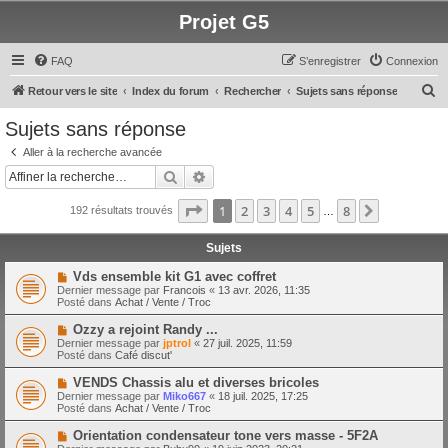
Projet G5
FAQ
S’enregistrer
Connexion
R
Retour vers le site
Index du forum
Rechercher
Sujets sans réponse
e
Sujets sans réponse
c
Aller à la recherche avancée
h
Rechercher
Recherche avancée
e
Page
1
sur
8
1
2
3
4
5
8
Suivante
192 résultats trouvés
r
…
c
Sujets
h
N
Vds ensemble kit G1 avec coffret
e
o
Dernier message par
Francois
«
13 avr. 2026, 11:35
u
Posté dans
Achat / Vente / Troc
r
v
e
N
Ozzy a rejoint Randy ...
a
o
Dernier message par
jptrol
«
27 juil. 2025, 11:59
u
u
Posté dans
Café discut'
m
v
e
e
N
VENDS Chassis alu et diverses bricoles
s
a
o
s
Dernier message par
Miko667
«
18 juil. 2025, 17:25
u
u
a
Posté dans
Achat / Vente / Troc
m
v
g
e
e
e
N
Orientation condensateur tone vers masse - 5F2A
s
a
o
s