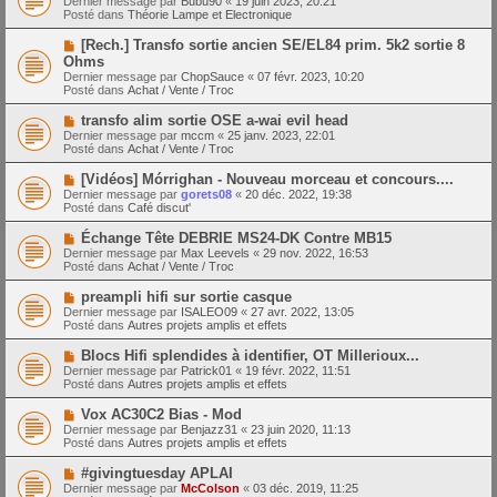
Dernier message par
Bubu90
«
19 juin 2023, 20:21
u
u
a
Posté dans
Théorie Lampe et Electronique
m
v
g
e
e
e
N
[Rech.] Transfo sortie ancien SE/EL84 prim. 5k2 sortie 8
s
a
o
s
Ohms
u
u
a
Dernier message par
m
ChopSauce
«
07 févr. 2023, 10:20
v
g
Posté dans
e
Achat / Vente / Troc
e
e
s
a
s
N
transfo alim sortie OSE a-wai evil head
u
a
o
Dernier message par
m
mccm
«
25 janv. 2023, 22:01
g
u
Posté dans
e
Achat / Vente / Troc
e
v
s
e
s
N
[Vidéos] Mórrighan - Nouveau morceau et concours....
a
a
o
Dernier message par
gorets08
«
20 déc. 2022, 19:38
u
g
u
Posté dans
Café discut'
m
e
v
e
e
N
Échange Tête DEBRIE MS24-DK Contre MB15
s
a
o
s
Dernier message par
Max Leevels
«
29 nov. 2022, 16:53
u
u
a
Posté dans
Achat / Vente / Troc
m
v
g
e
e
e
N
preampli hifi sur sortie casque
s
a
o
s
Dernier message par
ISALEO09
«
27 avr. 2022, 13:05
u
u
a
Posté dans
Autres projets amplis et effets
m
v
g
e
e
e
N
Blocs Hifi splendides à identifier, OT Millerioux...
s
a
o
s
Dernier message par
Patrick01
«
19 févr. 2022, 11:51
u
u
a
Posté dans
Autres projets amplis et effets
m
v
g
e
e
e
N
Vox AC30C2 Bias - Mod
s
a
o
s
Dernier message par
Benjazz31
«
23 juin 2020, 11:13
u
u
a
Posté dans
Autres projets amplis et effets
m
v
g
e
e
e
N
#givingtuesday APLAI
s
a
o
s
Dernier message par
McColson
«
03 déc. 2019, 11:25
u
u