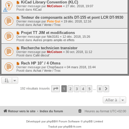
e
N
KiCad Library Convention (KLC)
s
a
o
s
Dernier message par
McColson
«
27 déc. 2018, 19:07
u
u
a
Posté dans
KiCad
m
v
g
e
e
e
N
Testeur de composants actifs DT-155 et pont LCR DT-9930
s
a
o
s
Dernier message par
Pote Gui
«
19 déc. 2018, 12:16
u
u
a
Posté dans
Achat / Vente / Troc
m
v
g
e
e
e
N
Projet TT JIM et modifications
s
a
o
s
Dernier message par
Niki3181
«
12 déc. 2018, 15:26
u
u
a
Posté dans
Autres projets amplis et effets
m
v
g
e
e
e
N
Recherche technicien transistor
s
a
o
s
Dernier message par
McColson
«
30 oct. 2018, 11:12
u
u
a
Posté dans
Café discut'
m
v
g
e
e
e
N
Rech HP 10" / 4 Ohms
s
a
o
s
Dernier message par
ChopSauce
«
04 mars 2018, 15:44
u
u
a
Posté dans
Achat / Vente / Troc
m
v
g
e
e
e
s
a
s
u
a
m
Page
1
sur
8
1
2
3
4
5
8
Suivante
192 résultats trouvés
g
…
e
e
s
s
Aller à
a
g
e
Retour vers le site
Index du forum
Heures au format
UTC+02:00
Développé par
phpBB
® Forum Software © phpBB Limited
Traduit par
phpBB-fr.com