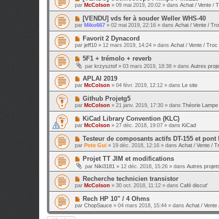
e
a
o
e
par
McColson
»
09 mai 2019, 20:02
» dans
Achat / Vente / 
a
g
u
s
u
e
v
s
N
[VENDU] vds fer à souder Weller WHS-40
m
e
a
o
e
par
Miko667
»
02 mai 2019, 22:16
» dans
Achat / Vente / Tr
a
g
u
s
u
e
v
s
N
Favorit 2 Dynacord
m
e
a
o
e
par
jeff10
»
12 mars 2019, 14:24
» dans
Achat / Vente / Troc
a
g
u
s
u
e
v
s
N
5F1 + trémolo + reverb
m
e
a
o
e
par
krzysztof
»
03 mars 2019, 18:38
» dans
Autres proje
a
g
u
s
u
e
v
s
N
APLAI 2019
m
e
a
o
e
par
McColson
»
04 févr. 2019, 12:12
» dans
Le site
a
g
u
s
u
e
v
s
N
Github Projetg5
m
e
a
o
e
par
McColson
»
21 janv. 2019, 17:30
» dans
Théorie Lampe 
a
g
u
s
u
e
v
s
N
KiCad Library Convention (KLC)
m
e
a
o
e
par
McColson
»
27 déc. 2018, 19:07
» dans
KiCad
a
g
u
s
u
e
v
s
N
Testeur de composants actifs DT-155 et pont
m
e
a
o
e
par
Pote Gui
»
19 déc. 2018, 12:16
» dans
Achat / Vente / T
a
g
u
s
u
e
v
s
N
Projet TT JIM et modifications
m
e
a
o
e
par
Niki3181
»
12 déc. 2018, 15:26
» dans
Autres projets
a
g
u
s
u
e
v
s
N
Recherche technicien transistor
m
e
a
o
e
par
McColson
»
30 oct. 2018, 11:12
» dans
Café discut'
a
g
u
s
u
e
v
s
N
Rech HP 10" / 4 Ohms
m
e
a
o
e
par
ChopSauce
»
04 mars 2018, 15:44
» dans
Achat / Vente 
a
g
u
s
u
e
v
s
m