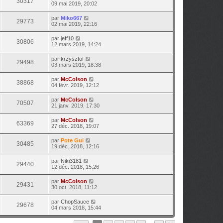
30317
09 mai 2019, 20:02
par
Miko667
29773
02 mai 2019, 22:16
par
jeff10
30806
12 mars 2019, 14:24
par
krzysztof
29498
03 mars 2019, 18:38
par
McColson
38868
04 févr. 2019, 12:12
par
McColson
70507
21 janv. 2019, 17:30
par
McColson
63369
27 déc. 2018, 19:07
par
Pote Gui
30485
19 déc. 2018, 12:16
par
Niki3181
29440
12 déc. 2018, 15:26
par
McColson
29431
30 oct. 2018, 11:12
par
ChopSauce
29678
04 mars 2018, 15:44