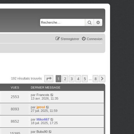
Rechercher
Recherche avancé
S’enregistrer
Connexion
Page
1
sur
8
1
2
3
4
5
8
Suivante
192 résultats trouvés
…
VUES
DERNIER MESSAGE
par
Francois
2553
13 avr. 2026, 11:35
par
jptrol
8093
27 juil. 2025, 11:59
par
Miko667
8652
18 juil. 2025, 17:25
par
Bubu90
15385