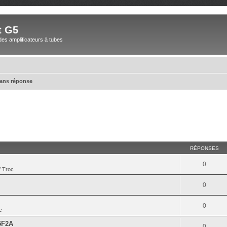
t G5
des amplificateurs à tubes
sans réponse
RÉPONSES
0
/ Troc
0
0
c
5F2A
0