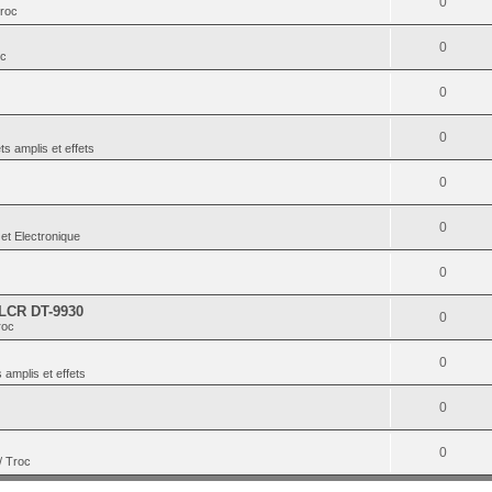
0
Troc
0
oc
0
0
ts amplis et effets
0
0
et Electronique
0
 LCR DT-9930
0
roc
0
 amplis et effets
0
0
/ Troc