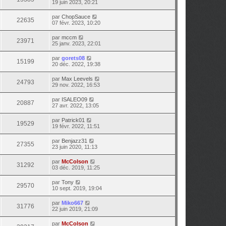
19 juin 2023, 20:21
par
ChopSauce
22635
07 févr. 2023, 10:20
par
mccm
23971
25 janv. 2023, 22:01
par
gorets08
15199
20 déc. 2022, 19:38
par
Max Leevels
24793
29 nov. 2022, 16:53
par
ISALEO09
20887
27 avr. 2022, 13:05
par
Patrick01
19529
19 févr. 2022, 11:51
par
Benjazz31
27355
23 juin 2020, 11:13
par
McColson
31292
03 déc. 2019, 11:25
par
Tony
29570
10 sept. 2019, 19:04
par
Miko667
31776
22 juin 2019, 21:09
par
McColson