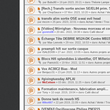
o
e
par
Bubu90
»
19 juin 2023, 20:21
» dans
Théorie Lampe 
a
g
u
s
u
e
v
s
N
[Rech.] Transfo sortie ancien SE/EL84 prim. 
m
e
a
o
e
par
ChopSauce
»
07 févr. 2023, 10:20
» dans
Achat / Ve
a
g
u
s
u
e
v
s
N
transfo alim sortie OSE a-wai evil head
m
e
a
o
e
par
mccm
»
25 janv. 2023, 22:01
» dans
Achat / Vente / Troc
a
g
u
s
u
e
v
s
N
[Vidéos] Mórrighan - Nouveau morceau et con
m
e
a
o
e
par
gorets08
»
20 déc. 2022, 19:38
» dans
Café discut'
a
g
u
s
u
e
v
s
N
Échange Tête DEBRIE MS24-DK Contre MB1
m
e
a
o
e
par
Max Leevels
»
29 nov. 2022, 16:53
» dans
Achat / V
a
g
u
s
u
e
v
s
N
preampli hifi sur sortie casque
m
e
a
o
e
par
ISALEO09
»
27 avr. 2022, 13:05
» dans
Autres projets am
a
g
u
s
u
e
v
s
N
Blocs Hifi splendides à identifier, OT Millerio
m
e
a
o
e
par
Patrick01
»
19 févr. 2022, 11:51
» dans
Autres projet
a
g
u
s
u
e
v
s
N
Vox AC30C2 Bias - Mod
m
e
a
o
e
par
Benjazz31
»
23 juin 2020, 11:13
» dans
Autres projets amp
a
g
u
s
u
e
v
s
N
#givingtuesday APLAI
m
e
a
o
e
par
McColson
»
03 déc. 2019, 11:25
» dans
Café discut'
a
g
u
s
u
e
v
s
N
Formation maintenance, fabrication ampli...
m
e
a
o
e
par
Tony
»
10 sept. 2019, 19:04
» dans
Café discut'
a
g
u
s
u
e
v
s
N
Donne tank de reverb HS
m
e
a
o
e
par
Miko667
»
22 juin 2019, 21:09
» dans
Achat / Vente / Tr
a
g
u
s
u
e
v
s
N
[VENDU] Oscilloscope Philips PM3215
m