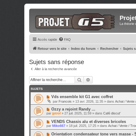
Proje
La théorie 
Accès rapide
FAQ
Retour vers le site
Index du forum
Rechercher
Sujets 
Sujets sans réponse
Aller à la recherche avancée
Rechercher
Recherche avancée
SUJETS
N
Vds ensemble kit G1 avec coffret
o
par
Francois
»
13 avr. 2026, 11:35
» dans
Achat / Vente 
u
v
N
Ozzy a rejoint Randy ...
e
o
par
jptrol
»
27 juil. 2025, 11:59
» dans
Café discut'
a
u
u
v
N
VENDS Chassis alu et diverses bricoles
m
e
o
e
par
Miko667
»
18 juil. 2025, 17:25
» dans
Achat / Vente / Tro
a
u
s
u
v
s
N
Orientation condensateur tone vers masse - 
m
e
a