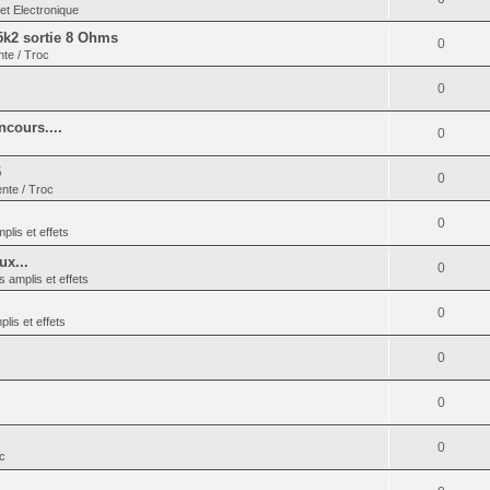
et Electronique
5k2 sortie 8 Ohms
0
nte / Troc
0
cours....
0
5
0
ente / Troc
0
plis et effets
ux...
0
s amplis et effets
0
lis et effets
0
0
0
oc