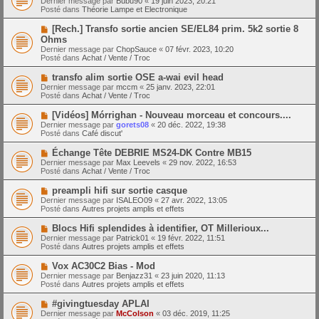
Dernier message par
Bubu90
«
19 juin 2023, 20:21
u
u
a
Posté dans
Théorie Lampe et Electronique
m
v
g
e
e
e
N
[Rech.] Transfo sortie ancien SE/EL84 prim. 5k2 sortie 8
s
a
o
s
Ohms
u
u
a
Dernier message par
m
ChopSauce
«
07 févr. 2023, 10:20
v
g
Posté dans
e
Achat / Vente / Troc
e
e
s
a
s
N
transfo alim sortie OSE a-wai evil head
u
a
o
Dernier message par
m
mccm
«
25 janv. 2023, 22:01
g
u
Posté dans
e
Achat / Vente / Troc
e
v
s
e
s
N
[Vidéos] Mórrighan - Nouveau morceau et concours....
a
a
o
Dernier message par
gorets08
«
20 déc. 2022, 19:38
u
g
u
Posté dans
Café discut'
m
e
v
e
e
N
Échange Tête DEBRIE MS24-DK Contre MB15
s
a
o
s
Dernier message par
Max Leevels
«
29 nov. 2022, 16:53
u
u
a
Posté dans
Achat / Vente / Troc
m
v
g
e
e
e
N
preampli hifi sur sortie casque
s
a
o
s
Dernier message par
ISALEO09
«
27 avr. 2022, 13:05
u
u
a
Posté dans
Autres projets amplis et effets
m
v
g
e
e
e
N
Blocs Hifi splendides à identifier, OT Millerioux...
s
a
o
s
Dernier message par
Patrick01
«
19 févr. 2022, 11:51
u
u
a
Posté dans
Autres projets amplis et effets
m
v
g
e
e
e
N
Vox AC30C2 Bias - Mod
s
a
o
s
Dernier message par
Benjazz31
«
23 juin 2020, 11:13
u
u
a
Posté dans
Autres projets amplis et effets
m
v
g
e
e
e
N
#givingtuesday APLAI
s
a
o
s
Dernier message par
McColson
«
03 déc. 2019, 11:25
u
u