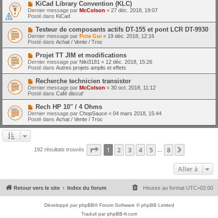
e
N
KiCad Library Convention (KLC)
s
a
o
s
Dernier message par
McColson
«
27 déc. 2018, 19:07
u
u
a
Posté dans
KiCad
m
v
g
e
e
e
N
Testeur de composants actifs DT-155 et pont LCR DT-9930
s
a
o
s
Dernier message par
Pote Gui
«
19 déc. 2018, 12:16
u
u
a
Posté dans
Achat / Vente / Troc
m
v
g
e
e
e
N
Projet TT JIM et modifications
s
a
o
s
Dernier message par
Niki3181
«
12 déc. 2018, 15:26
u
u
a
Posté dans
Autres projets amplis et effets
m
v
g
e
e
e
N
Recherche technicien transistor
s
a
o
s
Dernier message par
McColson
«
30 oct. 2018, 11:12
u
u
a
Posté dans
Café discut'
m
v
g
e
e
e
N
Rech HP 10" / 4 Ohms
s
a
o
s
Dernier message par
ChopSauce
«
04 mars 2018, 15:44
u
u
a
Posté dans
Achat / Vente / Troc
m
v
g
e
e
e
s
a
s
u
a
m
Page
1
sur
8
1
2
3
4
5
8
Suivante
192 résultats trouvés
g
…
e
e
s
s
Aller à
a
g
e
Retour vers le site
Index du forum
Heures au format
UTC+02:00
Développé par
phpBB
® Forum Software © phpBB Limited
Traduit par
phpBB-fr.com