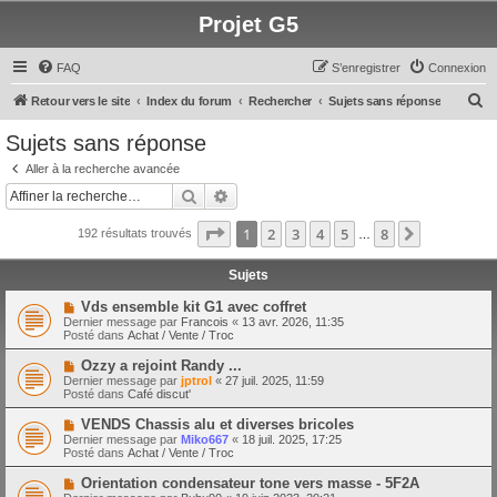
Projet G5
FAQ
S’enregistrer
Connexion
R
Retour vers le site
Index du forum
Rechercher
Sujets sans réponse
e
Sujets sans réponse
c
Aller à la recherche avancée
h
Rechercher
Recherche avancée
e
Page
1
sur
8
1
2
3
4
5
8
Suivante
192 résultats trouvés
r
…
c
Sujets
h
N
Vds ensemble kit G1 avec coffret
e
o
Dernier message par
Francois
«
13 avr. 2026, 11:35
u
Posté dans
Achat / Vente / Troc
r
v
e
N
Ozzy a rejoint Randy ...
a
o
Dernier message par
jptrol
«
27 juil. 2025, 11:59
u
u
Posté dans
Café discut'
m
v
e
e
N
VENDS Chassis alu et diverses bricoles
s
a
o
s
Dernier message par
Miko667
«
18 juil. 2025, 17:25
u
u
a
Posté dans
Achat / Vente / Troc
m
v
g
e
e
e
N
Orientation condensateur tone vers masse - 5F2A
s
a
o
s