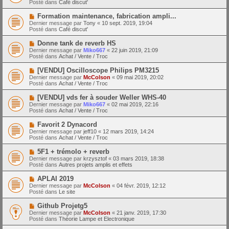
a
Posté dans
Café discut'
m
v
g
e
e
e
N
Formation maintenance, fabrication ampli...
s
a
o
s
Dernier message par
Tony
«
10 sept. 2019, 19:04
u
u
a
Posté dans
Café discut'
m
v
g
e
e
e
N
Donne tank de reverb HS
s
a
o
s
Dernier message par
Miko667
«
22 juin 2019, 21:09
u
u
a
Posté dans
Achat / Vente / Troc
m
v
g
e
e
e
N
[VENDU] Oscilloscope Philips PM3215
s
a
o
s
Dernier message par
McColson
«
09 mai 2019, 20:02
u
u
a
Posté dans
Achat / Vente / Troc
m
v
g
e
e
e
N
[VENDU] vds fer à souder Weller WHS-40
s
a
o
s
Dernier message par
Miko667
«
02 mai 2019, 22:16
u
u
a
Posté dans
Achat / Vente / Troc
m
v
g
e
e
e
N
Favorit 2 Dynacord
s
a
o
s
Dernier message par
jeff10
«
12 mars 2019, 14:24
u
u
a
Posté dans
Achat / Vente / Troc
m
v
g
e
e
e
N
5F1 + trémolo + reverb
s
a
o
s
Dernier message par
krzysztof
«
03 mars 2019, 18:38
u
u
a
Posté dans
Autres projets amplis et effets
m
v
g
e
e
e
N
APLAI 2019
s
a
o
s
Dernier message par
McColson
«
04 févr. 2019, 12:12
u
u
a
Posté dans
Le site
m
v
g
e
e
e
N
Github Projetg5
s
a
o
s
Dernier message par
McColson
«
21 janv. 2019, 17:30
u
u
a
Posté dans
Théorie Lampe et Electronique
m
v
g
e
e