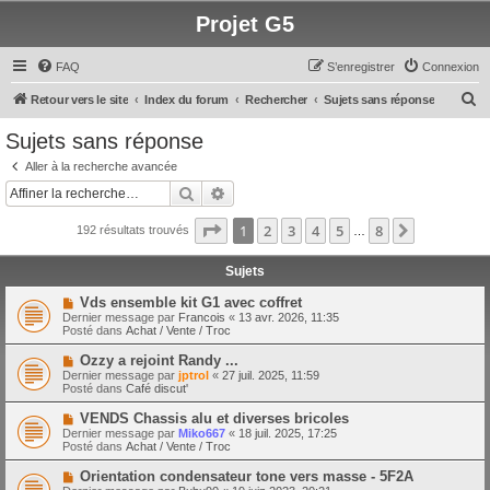
Projet G5
FAQ
S’enregistrer
Connexion
R
Retour vers le site
Index du forum
Rechercher
Sujets sans réponse
e
Sujets sans réponse
c
Aller à la recherche avancée
h
Rechercher
Recherche avancée
e
Page
1
sur
8
1
2
3
4
5
8
Suivante
192 résultats trouvés
r
…
c
Sujets
h
N
Vds ensemble kit G1 avec coffret
e
o
Dernier message par
Francois
«
13 avr. 2026, 11:35
u
Posté dans
Achat / Vente / Troc
r
v
e
N
Ozzy a rejoint Randy ...
a
o
Dernier message par
jptrol
«
27 juil. 2025, 11:59
u
u
Posté dans
Café discut'
m
v
e
e
N
VENDS Chassis alu et diverses bricoles
s
a
o
s
Dernier message par
Miko667
«
18 juil. 2025, 17:25
u
u
a
Posté dans
Achat / Vente / Troc
m
v
g
e
e
e
N
Orientation condensateur tone vers masse - 5F2A
s
a
o
s