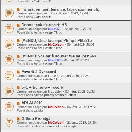
a
Posté dans
Café discut'
m
v
g
e
e
e
N
Formation maintenance, fabrication ampli...
s
a
o
s
Dernier message par
Tony
«
10 sept. 2019, 19:04
u
u
a
Posté dans
Café discut'
m
v
g
e
e
e
N
Donne tank de reverb HS
s
a
o
s
Dernier message par
Miko667
«
22 juin 2019, 21:09
u
u
a
Posté dans
Achat / Vente / Troc
m
v
g
e
e
e
N
[VENDU] Oscilloscope Philips PM3215
s
a
o
s
Dernier message par
McColson
«
09 mai 2019, 20:02
u
u
a
Posté dans
Achat / Vente / Troc
m
v
g
e
e
e
N
[VENDU] vds fer à souder Weller WHS-40
s
a
o
s
Dernier message par
Miko667
«
02 mai 2019, 22:16
u
u
a
Posté dans
Achat / Vente / Troc
m
v
g
e
e
e
N
Favorit 2 Dynacord
s
a
o
s
Dernier message par
jeff10
«
12 mars 2019, 14:24
u
u
a
Posté dans
Achat / Vente / Troc
m
v
g
e
e
e
N
5F1 + trémolo + reverb
s
a
o
s
Dernier message par
krzysztof
«
03 mars 2019, 18:38
u
u
a
Posté dans
Autres projets amplis et effets
m
v
g
e
e
e
N
APLAI 2019
s
a
o
s
Dernier message par
McColson
«
04 févr. 2019, 12:12
u
u
a
Posté dans
Le site
m
v
g
e
e
e
N
Github Projetg5
s
a
o
s
Dernier message par
McColson
«
21 janv. 2019, 17:30
u
u
a
Posté dans
Théorie Lampe et Electronique
m
v
g
e
e