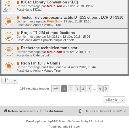
e
N
KiCad Library Convention (KLC)
s
a
o
s
Dernier message par
McColson
«
27 déc. 2018, 19:07
u
u
a
Posté dans
KiCad
m
v
g
e
e
e
N
Testeur de composants actifs DT-155 et pont LCR DT-9930
s
a
o
s
Dernier message par
Pote Gui
«
19 déc. 2018, 12:16
u
u
a
Posté dans
Achat / Vente / Troc
m
v
g
e
e
e
N
Projet TT JIM et modifications
s
a
o
s
Dernier message par
Niki3181
«
12 déc. 2018, 15:26
u
u
a
Posté dans
Autres projets amplis et effets
m
v
g
e
e
e
N
Recherche technicien transistor
s
a
o
s
Dernier message par
McColson
«
30 oct. 2018, 11:12
u
u
a
Posté dans
Café discut'
m
v
g
e
e
e
N
Rech HP 10" / 4 Ohms
s
a
o
s
Dernier message par
ChopSauce
«
04 mars 2018, 15:44
u
u
a
Posté dans
Achat / Vente / Troc
m
v
g
e
e
e
s
a
s
u
a
m
Page
1
sur
8
1
2
3
4
5
8
Suivante
192 résultats trouvés
g
…
e
e
s
s
Aller à
a
g
e
Retour vers le site
Index du forum
Heures au format
UTC+02:00
Développé par
phpBB
® Forum Software © phpBB Limited
Traduit par
phpBB-fr.com