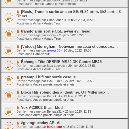
Dernier message par
Bubu90
«
19 juin 2023, 20:21
u
u
a
Posté dans
Théorie Lampe et Electronique
m
v
g
e
e
e
N
[Rech.] Transfo sortie ancien SE/EL84 prim. 5k2 sortie 8
s
a
o
s
Ohms
u
u
a
Dernier message par
m
ChopSauce
«
07 févr. 2023, 10:20
v
g
Posté dans
e
Achat / Vente / Troc
e
e
s
a
s
N
transfo alim sortie OSE a-wai evil head
u
a
o
Dernier message par
m
mccm
«
25 janv. 2023, 22:01
g
u
Posté dans
e
Achat / Vente / Troc
e
v
s
e
s
N
[Vidéos] Mórrighan - Nouveau morceau et concours....
a
a
o
Dernier message par
gorets08
«
20 déc. 2022, 19:38
u
g
u
Posté dans
Café discut'
m
e
v
e
e
N
Échange Tête DEBRIE MS24-DK Contre MB15
s
a
o
s
Dernier message par
Max Leevels
«
29 nov. 2022, 16:53
u
u
a
Posté dans
Achat / Vente / Troc
m
v
g
e
e
e
N
preampli hifi sur sortie casque
s
a
o
s
Dernier message par
ISALEO09
«
27 avr. 2022, 13:05
u
u
a
Posté dans
Autres projets amplis et effets
m
v
g
e
e
e
N
Blocs Hifi splendides à identifier, OT Millerioux...
s
a
o
s
Dernier message par
Patrick01
«
19 févr. 2022, 11:51
u
u
a
Posté dans
Autres projets amplis et effets
m
v
g
e
e
e
N
Vox AC30C2 Bias - Mod
s
a
o
s
Dernier message par
Benjazz31
«
23 juin 2020, 11:13
u
u
a
Posté dans
Autres projets amplis et effets
m
v
g
e
e
e
N
#givingtuesday APLAI
s
a
o
s
Dernier message par
McColson
«
03 déc. 2019, 11:25
u
u