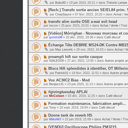
o
e
par
Bubu90
»
19 juin 2023, 20:21
» dans
Théorie Lampe 
a
g
u
s
u
e
v
s
N
[Rech.] Transfo sortie ancien SE/EL84 prim. 
m
e
a
o
e
par
ChopSauce
»
07 févr. 2023, 10:20
» dans
Achat / Ve
a
g
u
s
u
e
v
s
N
transfo alim sortie OSE a-wai evil head
m
e
a
o
e
par
mccm
»
25 janv. 2023, 22:01
» dans
Achat / Vente / Troc
a
g
u
s
u
e
v
s
N
[Vidéos] Mórrighan - Nouveau morceau et con
m
e
a
o
e
par
gorets08
»
20 déc. 2022, 19:38
» dans
Café discut'
a
g
u
s
u
e
v
s
N
Échange Tête DEBRIE MS24-DK Contre MB1
m
e
a
o
e
par
Max Leevels
»
29 nov. 2022, 16:53
» dans
Achat / V
a
g
u
s
u
e
v
s
N
preampli hifi sur sortie casque
m
e
a
o
e
par
ISALEO09
»
27 avr. 2022, 13:05
» dans
Autres projets am
a
g
u
s
u
e
v
s
N
Blocs Hifi splendides à identifier, OT Millerio
m
e
a
o
e
par
Patrick01
»
19 févr. 2022, 11:51
» dans
Autres projet
a
g
u
s
u
e
v
s
N
Vox AC30C2 Bias - Mod
m
e
a
o
e
par
Benjazz31
»
23 juin 2020, 11:13
» dans
Autres projets amp
a
g
u
s
u
e
v
s
N
#givingtuesday APLAI
m
e
a
o
e
par
McColson
»
03 déc. 2019, 11:25
» dans
Café discut'
a
g
u
s
u
e
v
s
N
Formation maintenance, fabrication ampli...
m
e
a
o
e
par
Tony
»
10 sept. 2019, 19:04
» dans
Café discut'
a
g
u
s
u
e
v
s
N
Donne tank de reverb HS
m
e
a
o
e
par
Miko667
»
22 juin 2019, 21:09
» dans
Achat / Vente / Tr
a
g
u
s
u
e
v
s
N
[VENDU] Oscilloscope Philips PM3215
m