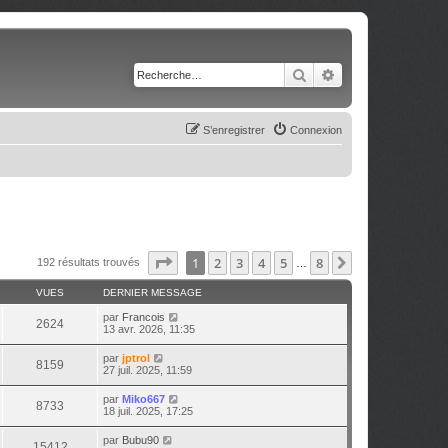
Rechercher
Recherche avancé
S’enregistrer
Connexion
Page
1
sur
8
1
2
3
4
5
8
Suivante
192 résultats trouvés
…
VUES
DERNIER MESSAGE
par
Francois
2624
13 avr. 2026, 11:35
par
jptrol
8159
27 juil. 2025, 11:59
par
Miko667
8733
18 juil. 2025, 17:25
par
Bubu90
15412