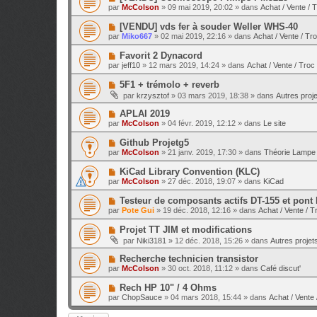
e
a
o
e
par
McColson
»
09 mai 2019, 20:02
» dans
Achat / Vente / 
a
g
u
s
u
e
v
s
N
[VENDU] vds fer à souder Weller WHS-40
m
e
a
o
e
par
Miko667
»
02 mai 2019, 22:16
» dans
Achat / Vente / Tr
a
g
u
s
u
e
v
s
N
Favorit 2 Dynacord
m
e
a
o
e
par
jeff10
»
12 mars 2019, 14:24
» dans
Achat / Vente / Troc
a
g
u
s
u
e
v
s
N
5F1 + trémolo + reverb
m
e
a
o
e
par
krzysztof
»
03 mars 2019, 18:38
» dans
Autres proje
a
g
u
s
u
e
v
s
N
APLAI 2019
m
e
a
o
e
par
McColson
»
04 févr. 2019, 12:12
» dans
Le site
a
g
u
s
u
e
v
s
N
Github Projetg5
m
e
a
o
e
par
McColson
»
21 janv. 2019, 17:30
» dans
Théorie Lampe 
a
g
u
s
u
e
v
s
N
KiCad Library Convention (KLC)
m
e
a
o
e
par
McColson
»
27 déc. 2018, 19:07
» dans
KiCad
a
g
u
s
u
e
v
s
N
Testeur de composants actifs DT-155 et pont
m
e
a
o
e
par
Pote Gui
»
19 déc. 2018, 12:16
» dans
Achat / Vente / T
a
g
u
s
u
e
v
s
N
Projet TT JIM et modifications
m
e
a
o
e
par
Niki3181
»
12 déc. 2018, 15:26
» dans
Autres projets
a
g
u
s
u
e
v
s
N
Recherche technicien transistor
m
e
a
o
e
par
McColson
»
30 oct. 2018, 11:12
» dans
Café discut'
a
g
u
s
u
e
v
s
N
Rech HP 10" / 4 Ohms
m
e
a
o
e
par
ChopSauce
»
04 mars 2018, 15:44
» dans
Achat / Vente 
a
g
u
s
u
e
v
s
m