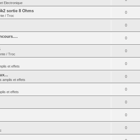
et Electronique
5k2 sortie 8 Ohms
0
nte / Troc
0
cours....
0
5
0
ente / Troc
0
plis et effets
ux...
0
s amplis et effets
0
lis et effets
0
0
0
oc