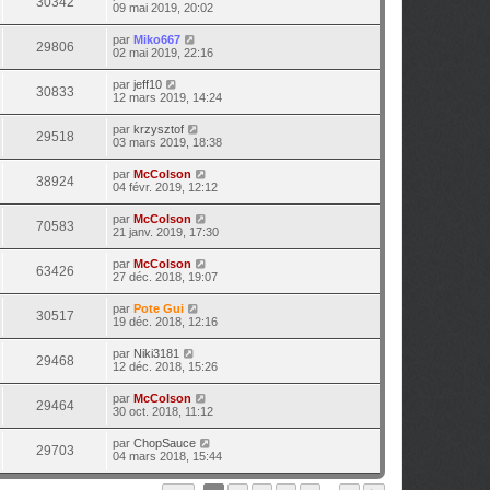
30342
09 mai 2019, 20:02
par
Miko667
29806
02 mai 2019, 22:16
par
jeff10
30833
12 mars 2019, 14:24
par
krzysztof
29518
03 mars 2019, 18:38
par
McColson
38924
04 févr. 2019, 12:12
par
McColson
70583
21 janv. 2019, 17:30
par
McColson
63426
27 déc. 2018, 19:07
par
Pote Gui
30517
19 déc. 2018, 12:16
par
Niki3181
29468
12 déc. 2018, 15:26
par
McColson
29464
30 oct. 2018, 11:12
par
ChopSauce
29703
04 mars 2018, 15:44