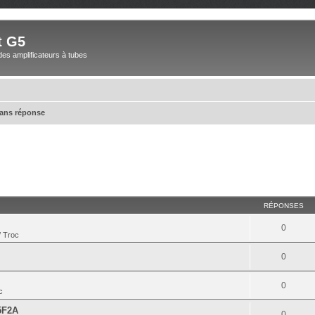
t G5
des amplificateurs à tubes
sans réponse
RÉPONSES
0
/ Troc
0
0
c
5F2A
0