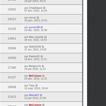
19 juin 2023, 20:21
par
ChopSauce
22692
07 févr. 2023, 10:20
par
mccm
24012
25 janv. 2023, 22:01
par
gorets08
15226
20 déc. 2022, 19:38
par
Max Leevels
24851
29 nov. 2022, 16:53
par
ISALEO09
20908
27 avr. 2022, 13:05
par
Patrick01
19556
19 févr. 2022, 11:51
par
Benjazz31
27390
23 juin 2020, 11:13
par
McColson
31327
03 déc. 2019, 11:25
par
Tony
29608
10 sept. 2019, 19:04
par
Miko667
31813
22 juin 2019, 21:09
par
McColson