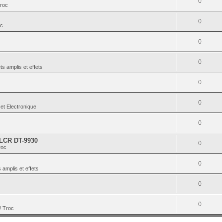
0
Troc
0
oc
0
0
ts amplis et effets
0
0
et Electronique
0
 LCR DT-9930
0
roc
0
 amplis et effets
0
0
/ Troc