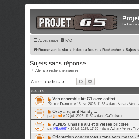
Proje
La théorie 
Accès rapide
FAQ
Retour vers le site
Index du forum
Rechercher
Sujets 
Sujets sans réponse
Aller à la recherche avancée
Rechercher
Recherche avancée
SUJETS
N
Vds ensemble kit G1 avec coffret
o
par
Francois
»
13 avr. 2026, 11:35
» dans
Achat / Vente 
u
v
N
Ozzy a rejoint Randy ...
e
o
par
jptrol
»
27 juil. 2025, 11:59
» dans
Café discut'
a
u
u
v
N
VENDS Chassis alu et diverses bricoles
m
e
o
e
par
Miko667
»
18 juil. 2025, 17:25
» dans
Achat / Vente / Tro
a
u
s
u
v
s
N
Orientation condensateur tone vers masse - 
m
e
a