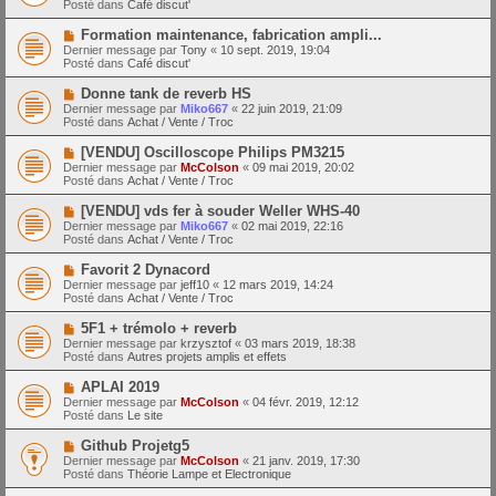
a
Posté dans
Café discut'
m
v
g
e
e
e
N
Formation maintenance, fabrication ampli...
s
a
o
s
Dernier message par
Tony
«
10 sept. 2019, 19:04
u
u
a
Posté dans
Café discut'
m
v
g
e
e
e
N
Donne tank de reverb HS
s
a
o
s
Dernier message par
Miko667
«
22 juin 2019, 21:09
u
u
a
Posté dans
Achat / Vente / Troc
m
v
g
e
e
e
N
[VENDU] Oscilloscope Philips PM3215
s
a
o
s
Dernier message par
McColson
«
09 mai 2019, 20:02
u
u
a
Posté dans
Achat / Vente / Troc
m
v
g
e
e
e
N
[VENDU] vds fer à souder Weller WHS-40
s
a
o
s
Dernier message par
Miko667
«
02 mai 2019, 22:16
u
u
a
Posté dans
Achat / Vente / Troc
m
v
g
e
e
e
N
Favorit 2 Dynacord
s
a
o
s
Dernier message par
jeff10
«
12 mars 2019, 14:24
u
u
a
Posté dans
Achat / Vente / Troc
m
v
g
e
e
e
N
5F1 + trémolo + reverb
s
a
o
s
Dernier message par
krzysztof
«
03 mars 2019, 18:38
u
u
a
Posté dans
Autres projets amplis et effets
m
v
g
e
e
e
N
APLAI 2019
s
a
o
s
Dernier message par
McColson
«
04 févr. 2019, 12:12
u
u
a
Posté dans
Le site
m
v
g
e
e
e
N
Github Projetg5
s
a
o
s
Dernier message par
McColson
«
21 janv. 2019, 17:30
u
u
a
Posté dans
Théorie Lampe et Electronique
m
v
g
e
e