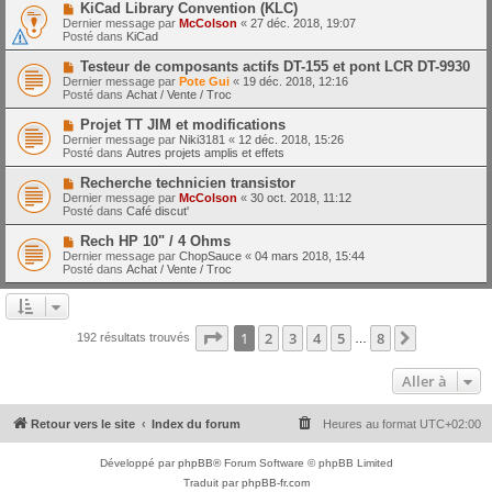
e
N
KiCad Library Convention (KLC)
s
a
o
s
Dernier message par
McColson
«
27 déc. 2018, 19:07
u
u
a
Posté dans
KiCad
m
v
g
e
e
e
N
Testeur de composants actifs DT-155 et pont LCR DT-9930
s
a
o
s
Dernier message par
Pote Gui
«
19 déc. 2018, 12:16
u
u
a
Posté dans
Achat / Vente / Troc
m
v
g
e
e
e
N
Projet TT JIM et modifications
s
a
o
s
Dernier message par
Niki3181
«
12 déc. 2018, 15:26
u
u
a
Posté dans
Autres projets amplis et effets
m
v
g
e
e
e
N
Recherche technicien transistor
s
a
o
s
Dernier message par
McColson
«
30 oct. 2018, 11:12
u
u
a
Posté dans
Café discut'
m
v
g
e
e
e
N
Rech HP 10" / 4 Ohms
s
a
o
s
Dernier message par
ChopSauce
«
04 mars 2018, 15:44
u
u
a
Posté dans
Achat / Vente / Troc
m
v
g
e
e
e
s
a
s
u
a
m
Page
1
sur
8
1
2
3
4
5
8
Suivante
192 résultats trouvés
g
…
e
e
s
s
Aller à
a
g
e
Retour vers le site
Index du forum
Heures au format
UTC+02:00
Développé par
phpBB
® Forum Software © phpBB Limited
Traduit par
phpBB-fr.com