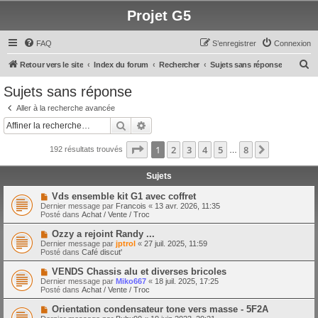
Projet G5
FAQ
S’enregistrer
Connexion
R
Retour vers le site
Index du forum
Rechercher
Sujets sans réponse
e
Sujets sans réponse
c
Aller à la recherche avancée
h
Rechercher
Recherche avancée
e
Page
1
sur
8
1
2
3
4
5
8
Suivante
192 résultats trouvés
r
…
c
Sujets
h
N
Vds ensemble kit G1 avec coffret
e
o
Dernier message par
Francois
«
13 avr. 2026, 11:35
u
Posté dans
Achat / Vente / Troc
r
v
e
N
Ozzy a rejoint Randy ...
a
o
Dernier message par
jptrol
«
27 juil. 2025, 11:59
u
u
Posté dans
Café discut'
m
v
e
e
N
VENDS Chassis alu et diverses bricoles
s
a
o
s
Dernier message par
Miko667
«
18 juil. 2025, 17:25
u
u
a
Posté dans
Achat / Vente / Troc
m
v
g
e
e
e
N
Orientation condensateur tone vers masse - 5F2A
s
a
o
s