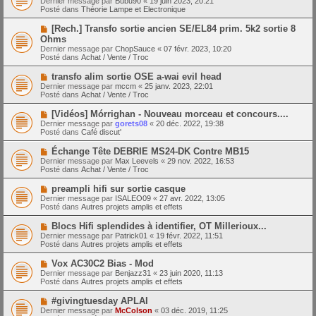
Dernier message par
Bubu90
«
19 juin 2023, 20:21
u
u
a
Posté dans
Théorie Lampe et Electronique
m
v
g
e
e
e
N
[Rech.] Transfo sortie ancien SE/EL84 prim. 5k2 sortie 8
s
a
o
s
Ohms
u
u
a
Dernier message par
m
ChopSauce
«
07 févr. 2023, 10:20
v
g
Posté dans
e
Achat / Vente / Troc
e
e
s
a
s
N
transfo alim sortie OSE a-wai evil head
u
a
o
Dernier message par
m
mccm
«
25 janv. 2023, 22:01
g
u
Posté dans
e
Achat / Vente / Troc
e
v
s
e
s
N
[Vidéos] Mórrighan - Nouveau morceau et concours....
a
a
o
Dernier message par
gorets08
«
20 déc. 2022, 19:38
u
g
u
Posté dans
Café discut'
m
e
v
e
e
N
Échange Tête DEBRIE MS24-DK Contre MB15
s
a
o
s
Dernier message par
Max Leevels
«
29 nov. 2022, 16:53
u
u
a
Posté dans
Achat / Vente / Troc
m
v
g
e
e
e
N
preampli hifi sur sortie casque
s
a
o
s
Dernier message par
ISALEO09
«
27 avr. 2022, 13:05
u
u
a
Posté dans
Autres projets amplis et effets
m
v
g
e
e
e
N
Blocs Hifi splendides à identifier, OT Millerioux...
s
a
o
s
Dernier message par
Patrick01
«
19 févr. 2022, 11:51
u
u
a
Posté dans
Autres projets amplis et effets
m
v
g
e
e
e
N
Vox AC30C2 Bias - Mod
s
a
o
s
Dernier message par
Benjazz31
«
23 juin 2020, 11:13
u
u
a
Posté dans
Autres projets amplis et effets
m
v
g
e
e
e
N
#givingtuesday APLAI
s
a
o
s
Dernier message par
McColson
«
03 déc. 2019, 11:25
u
u