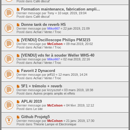
a
Posté dans
Café discut'
m
v
g
e
e
e
N
Formation maintenance, fabrication ampli...
s
a
o
s
Dernier message par
Tony
«
10 sept. 2019, 19:04
u
u
a
Posté dans
Café discut'
m
v
g
e
e
e
N
Donne tank de reverb HS
s
a
o
s
Dernier message par
Miko667
«
22 juin 2019, 21:09
u
u
a
Posté dans
Achat / Vente / Troc
m
v
g
e
e
e
N
[VENDU] Oscilloscope Philips PM3215
s
a
o
s
Dernier message par
McColson
«
09 mai 2019, 20:02
u
u
a
Posté dans
Achat / Vente / Troc
m
v
g
e
e
e
N
[VENDU] vds fer à souder Weller WHS-40
s
a
o
s
Dernier message par
Miko667
«
02 mai 2019, 22:16
u
u
a
Posté dans
Achat / Vente / Troc
m
v
g
e
e
e
N
Favorit 2 Dynacord
s
a
o
s
Dernier message par
jeff10
«
12 mars 2019, 14:24
u
u
a
Posté dans
Achat / Vente / Troc
m
v
g
e
e
e
N
5F1 + trémolo + reverb
s
a
o
s
Dernier message par
krzysztof
«
03 mars 2019, 18:38
u
u
a
Posté dans
Autres projets amplis et effets
m
v
g
e
e
e
N
APLAI 2019
s
a
o
s
Dernier message par
McColson
«
04 févr. 2019, 12:12
u
u
a
Posté dans
Le site
m
v
g
e
e
e
N
Github Projetg5
s
a
o
s
Dernier message par
McColson
«
21 janv. 2019, 17:30
u
u
a
Posté dans
Théorie Lampe et Electronique
m
v
g
e
e