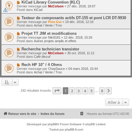
e
N
KiCad Library Convention (KLC)
s
a
o
s
Dernier message par
McColson
«
27 déc. 2018, 19:07
u
u
a
Posté dans
KiCad
m
v
g
e
e
e
N
Testeur de composants actifs DT-155 et pont LCR DT-9930
s
a
o
s
Dernier message par
Pote Gui
«
19 déc. 2018, 12:16
u
u
a
Posté dans
Achat / Vente / Troc
m
v
g
e
e
e
N
Projet TT JIM et modifications
s
a
o
s
Dernier message par
Niki3181
«
12 déc. 2018, 15:26
u
u
a
Posté dans
Autres projets amplis et effets
m
v
g
e
e
e
N
Recherche technicien transistor
s
a
o
s
Dernier message par
McColson
«
30 oct. 2018, 11:12
u
u
a
Posté dans
Café discut'
m
v
g
e
e
e
N
Rech HP 10" / 4 Ohms
s
a
o
s
Dernier message par
ChopSauce
«
04 mars 2018, 15:44
u
u
a
Posté dans
Achat / Vente / Troc
m
v
g
e
e
e
s
a
s
u
a
m
Page
1
sur
8
1
2
3
4
5
8
Suivante
192 résultats trouvés
g
…
e
e
s
s
Aller à
a
g
e
Retour vers le site
Index du forum
Heures au format
UTC+02:00
Développé par
phpBB
® Forum Software © phpBB Limited
Traduit par
phpBB-fr.com