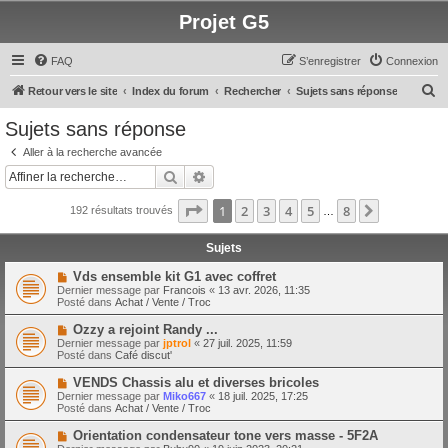
Projet G5
FAQ
S’enregistrer
Connexion
R
Retour vers le site
Index du forum
Rechercher
Sujets sans réponse
e
Sujets sans réponse
c
Aller à la recherche avancée
h
Rechercher
Recherche avancée
e
Page
1
sur
8
1
2
3
4
5
8
Suivante
192 résultats trouvés
r
…
c
Sujets
h
N
Vds ensemble kit G1 avec coffret
e
o
Dernier message par
Francois
«
13 avr. 2026, 11:35
u
Posté dans
Achat / Vente / Troc
r
v
e
N
Ozzy a rejoint Randy ...
a
o
Dernier message par
jptrol
«
27 juil. 2025, 11:59
u
u
Posté dans
Café discut'
m
v
e
e
N
VENDS Chassis alu et diverses bricoles
s
a
o
s
Dernier message par
Miko667
«
18 juil. 2025, 17:25
u
u
a
Posté dans
Achat / Vente / Troc
m
v
g
e
e
e
N
Orientation condensateur tone vers masse - 5F2A
s
a
o
s