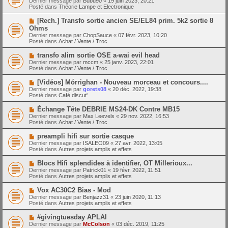
Dernier message par
Bubu90
«
19 juin 2023, 20:21
u
u
a
Posté dans
Théorie Lampe et Electronique
m
v
g
e
e
e
N
[Rech.] Transfo sortie ancien SE/EL84 prim. 5k2 sortie 8
s
a
o
s
Ohms
u
u
a
Dernier message par
m
ChopSauce
«
07 févr. 2023, 10:20
v
g
Posté dans
e
Achat / Vente / Troc
e
e
s
a
s
N
transfo alim sortie OSE a-wai evil head
u
a
o
Dernier message par
m
mccm
«
25 janv. 2023, 22:01
g
u
Posté dans
e
Achat / Vente / Troc
e
v
s
e
s
N
[Vidéos] Mórrighan - Nouveau morceau et concours....
a
a
o
Dernier message par
gorets08
«
20 déc. 2022, 19:38
u
g
u
Posté dans
Café discut'
m
e
v
e
e
N
Échange Tête DEBRIE MS24-DK Contre MB15
s
a
o
s
Dernier message par
Max Leevels
«
29 nov. 2022, 16:53
u
u
a
Posté dans
Achat / Vente / Troc
m
v
g
e
e
e
N
preampli hifi sur sortie casque
s
a
o
s
Dernier message par
ISALEO09
«
27 avr. 2022, 13:05
u
u
a
Posté dans
Autres projets amplis et effets
m
v
g
e
e
e
N
Blocs Hifi splendides à identifier, OT Millerioux...
s
a
o
s
Dernier message par
Patrick01
«
19 févr. 2022, 11:51
u
u
a
Posté dans
Autres projets amplis et effets
m
v
g
e
e
e
N
Vox AC30C2 Bias - Mod
s
a
o
s
Dernier message par
Benjazz31
«
23 juin 2020, 11:13
u
u
a
Posté dans
Autres projets amplis et effets
m
v
g
e
e
e
N
#givingtuesday APLAI
s
a
o
s
Dernier message par
McColson
«
03 déc. 2019, 11:25
u
u