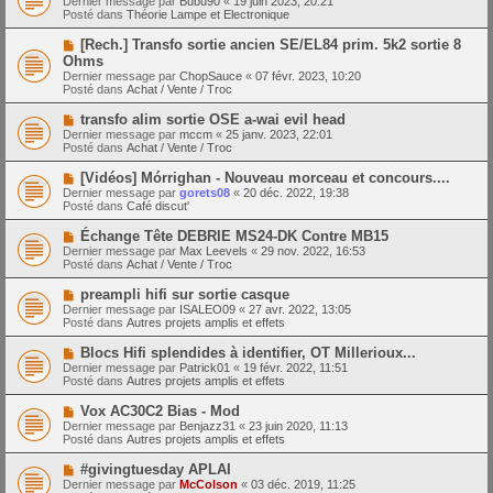
Dernier message par
Bubu90
«
19 juin 2023, 20:21
u
u
a
Posté dans
Théorie Lampe et Electronique
m
v
g
e
e
e
N
[Rech.] Transfo sortie ancien SE/EL84 prim. 5k2 sortie 8
s
a
o
s
Ohms
u
u
a
Dernier message par
m
ChopSauce
«
07 févr. 2023, 10:20
v
g
Posté dans
e
Achat / Vente / Troc
e
e
s
a
s
N
transfo alim sortie OSE a-wai evil head
u
a
o
Dernier message par
m
mccm
«
25 janv. 2023, 22:01
g
u
Posté dans
e
Achat / Vente / Troc
e
v
s
e
s
N
[Vidéos] Mórrighan - Nouveau morceau et concours....
a
a
o
Dernier message par
gorets08
«
20 déc. 2022, 19:38
u
g
u
Posté dans
Café discut'
m
e
v
e
e
N
Échange Tête DEBRIE MS24-DK Contre MB15
s
a
o
s
Dernier message par
Max Leevels
«
29 nov. 2022, 16:53
u
u
a
Posté dans
Achat / Vente / Troc
m
v
g
e
e
e
N
preampli hifi sur sortie casque
s
a
o
s
Dernier message par
ISALEO09
«
27 avr. 2022, 13:05
u
u
a
Posté dans
Autres projets amplis et effets
m
v
g
e
e
e
N
Blocs Hifi splendides à identifier, OT Millerioux...
s
a
o
s
Dernier message par
Patrick01
«
19 févr. 2022, 11:51
u
u
a
Posté dans
Autres projets amplis et effets
m
v
g
e
e
e
N
Vox AC30C2 Bias - Mod
s
a
o
s
Dernier message par
Benjazz31
«
23 juin 2020, 11:13
u
u
a
Posté dans
Autres projets amplis et effets
m
v
g
e
e
e
N
#givingtuesday APLAI
s
a
o
s
Dernier message par
McColson
«
03 déc. 2019, 11:25
u
u