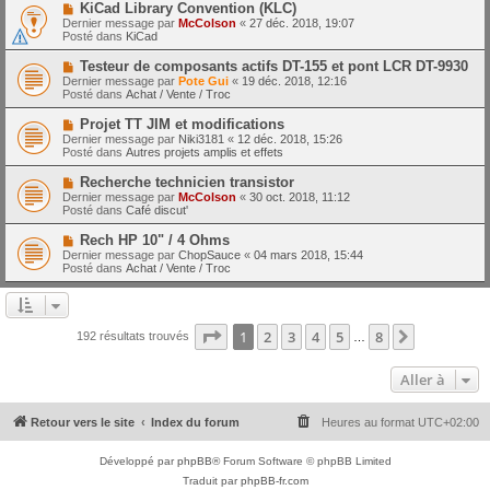
e
N
KiCad Library Convention (KLC)
s
a
o
s
Dernier message par
McColson
«
27 déc. 2018, 19:07
u
u
a
Posté dans
KiCad
m
v
g
e
e
e
N
Testeur de composants actifs DT-155 et pont LCR DT-9930
s
a
o
s
Dernier message par
Pote Gui
«
19 déc. 2018, 12:16
u
u
a
Posté dans
Achat / Vente / Troc
m
v
g
e
e
e
N
Projet TT JIM et modifications
s
a
o
s
Dernier message par
Niki3181
«
12 déc. 2018, 15:26
u
u
a
Posté dans
Autres projets amplis et effets
m
v
g
e
e
e
N
Recherche technicien transistor
s
a
o
s
Dernier message par
McColson
«
30 oct. 2018, 11:12
u
u
a
Posté dans
Café discut'
m
v
g
e
e
e
N
Rech HP 10" / 4 Ohms
s
a
o
s
Dernier message par
ChopSauce
«
04 mars 2018, 15:44
u
u
a
Posté dans
Achat / Vente / Troc
m
v
g
e
e
e
s
a
s
u
a
m
Page
1
sur
8
1
2
3
4
5
8
Suivante
192 résultats trouvés
g
…
e
e
s
s
Aller à
a
g
e
Retour vers le site
Index du forum
Heures au format
UTC+02:00
Développé par
phpBB
® Forum Software © phpBB Limited
Traduit par
phpBB-fr.com