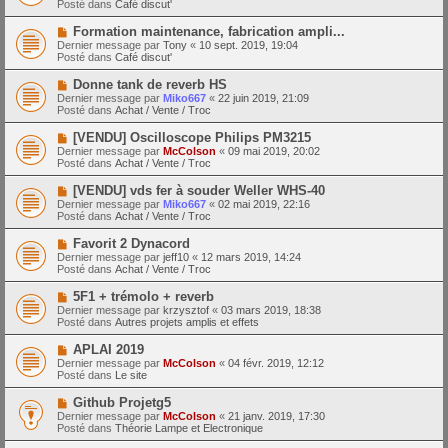
a
Posté dans
Café discut'
m
v
g
e
e
e
N
Formation maintenance, fabrication ampli...
s
a
o
s
Dernier message par
Tony
«
10 sept. 2019, 19:04
u
u
a
Posté dans
Café discut'
m
v
g
e
e
e
N
Donne tank de reverb HS
s
a
o
s
Dernier message par
Miko667
«
22 juin 2019, 21:09
u
u
a
Posté dans
Achat / Vente / Troc
m
v
g
e
e
e
N
[VENDU] Oscilloscope Philips PM3215
s
a
o
s
Dernier message par
McColson
«
09 mai 2019, 20:02
u
u
a
Posté dans
Achat / Vente / Troc
m
v
g
e
e
e
N
[VENDU] vds fer à souder Weller WHS-40
s
a
o
s
Dernier message par
Miko667
«
02 mai 2019, 22:16
u
u
a
Posté dans
Achat / Vente / Troc
m
v
g
e
e
e
N
Favorit 2 Dynacord
s
a
o
s
Dernier message par
jeff10
«
12 mars 2019, 14:24
u
u
a
Posté dans
Achat / Vente / Troc
m
v
g
e
e
e
N
5F1 + trémolo + reverb
s
a
o
s
Dernier message par
krzysztof
«
03 mars 2019, 18:38
u
u
a
Posté dans
Autres projets amplis et effets
m
v
g
e
e
e
N
APLAI 2019
s
a
o
s
Dernier message par
McColson
«
04 févr. 2019, 12:12
u
u
a
Posté dans
Le site
m
v
g
e
e
e
N
Github Projetg5
s
a
o
s
Dernier message par
McColson
«
21 janv. 2019, 17:30
u
u
a
Posté dans
Théorie Lampe et Electronique
m
v
g
e
e