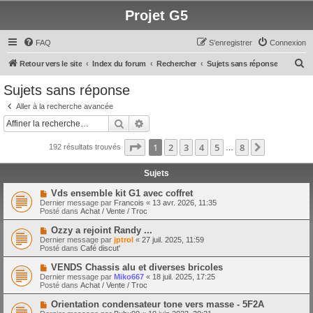
Projet G5
FAQ
S’enregistrer
Connexion
R
Retour vers le site
Index du forum
Rechercher
Sujets sans réponse
e
Sujets sans réponse
c
Aller à la recherche avancée
h
Rechercher
Recherche avancée
e
Page
1
sur
8
1
2
3
4
5
8
Suivante
192 résultats trouvés
r
…
c
Sujets
h
N
Vds ensemble kit G1 avec coffret
e
o
Dernier message par
Francois
«
13 avr. 2026, 11:35
u
Posté dans
Achat / Vente / Troc
r
v
e
N
Ozzy a rejoint Randy ...
a
o
Dernier message par
jptrol
«
27 juil. 2025, 11:59
u
u
Posté dans
Café discut'
m
v
e
e
N
VENDS Chassis alu et diverses bricoles
s
a
o
s
Dernier message par
Miko667
«
18 juil. 2025, 17:25
u
u
a
Posté dans
Achat / Vente / Troc
m
v
g
e
e
e
N
Orientation condensateur tone vers masse - 5F2A
s
a
o
s