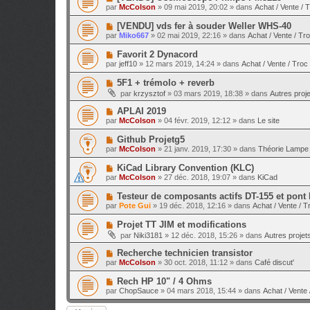
e
a
o
e
par
McColson
»
09 mai 2019, 20:02
» dans
Achat / Vente / 
a
g
u
s
u
e
v
s
N
[VENDU] vds fer à souder Weller WHS-40
m
e
a
o
e
par
Miko667
»
02 mai 2019, 22:16
» dans
Achat / Vente / Tr
a
g
u
s
u
e
v
s
N
Favorit 2 Dynacord
m
e
a
o
e
par
jeff10
»
12 mars 2019, 14:24
» dans
Achat / Vente / Troc
a
g
u
s
u
e
v
s
N
5F1 + trémolo + reverb
m
e
a
o
e
par
krzysztof
»
03 mars 2019, 18:38
» dans
Autres proje
a
g
u
s
u
e
v
s
N
APLAI 2019
m
e
a
o
e
par
McColson
»
04 févr. 2019, 12:12
» dans
Le site
a
g
u
s
u
e
v
s
N
Github Projetg5
m
e
a
o
e
par
McColson
»
21 janv. 2019, 17:30
» dans
Théorie Lampe 
a
g
u
s
u
e
v
s
N
KiCad Library Convention (KLC)
m
e
a
o
e
par
McColson
»
27 déc. 2018, 19:07
» dans
KiCad
a
g
u
s
u
e
v
s
N
Testeur de composants actifs DT-155 et pont
m
e
a
o
e
par
Pote Gui
»
19 déc. 2018, 12:16
» dans
Achat / Vente / T
a
g
u
s
u
e
v
s
N
Projet TT JIM et modifications
m
e
a
o
e
par
Niki3181
»
12 déc. 2018, 15:26
» dans
Autres projets
a
g
u
s
u
e
v
s
N
Recherche technicien transistor
m
e
a
o
e
par
McColson
»
30 oct. 2018, 11:12
» dans
Café discut'
a
g
u
s
u
e
v
s
N
Rech HP 10" / 4 Ohms
m
e
a
o
e
par
ChopSauce
»
04 mars 2018, 15:44
» dans
Achat / Vente 
a
g
u
s
u
e
v
s
m