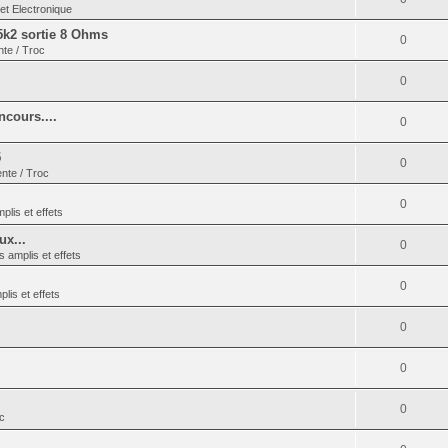
et Electronique
5k2 sortie 8 Ohms
0
nte / Troc
0
cours....
0
5
0
ente / Troc
0
plis et effets
ux...
0
s amplis et effets
0
lis et effets
0
0
0
oc