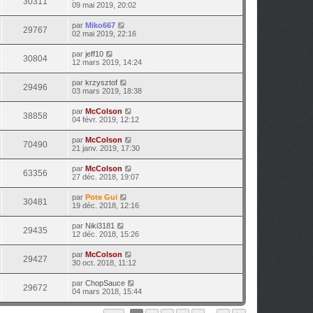
30311
09 mai 2019, 20:02
par
Miko667
29767
02 mai 2019, 22:16
par
jeff10
30804
12 mars 2019, 14:24
par
krzysztof
29496
03 mars 2019, 18:38
par
McColson
38858
04 févr. 2019, 12:12
par
McColson
70490
21 janv. 2019, 17:30
par
McColson
63356
27 déc. 2018, 19:07
par
Pote Gui
30481
19 déc. 2018, 12:16
par
Niki3181
29435
12 déc. 2018, 15:26
par
McColson
29427
30 oct. 2018, 11:12
par
ChopSauce
29672
04 mars 2018, 15:44