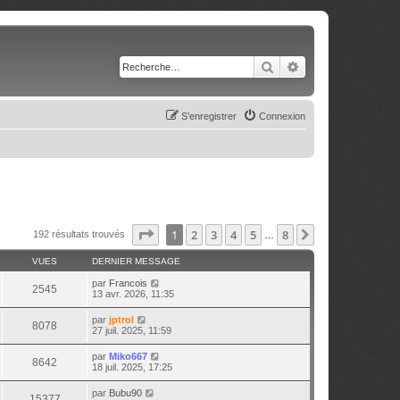
Rechercher
Recherche avancé
S’enregistrer
Connexion
Page
1
sur
8
1
2
3
4
5
8
Suivante
192 résultats trouvés
…
VUES
DERNIER MESSAGE
par
Francois
2545
13 avr. 2026, 11:35
par
jptrol
8078
27 juil. 2025, 11:59
par
Miko667
8642
18 juil. 2025, 17:25
par
Bubu90
15377