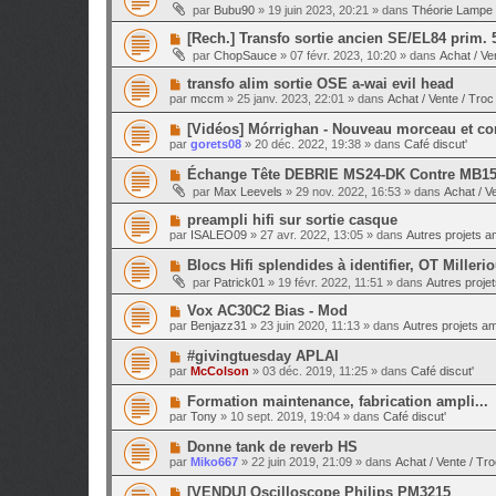
o
e
par
Bubu90
»
19 juin 2023, 20:21
» dans
Théorie Lampe 
a
g
u
s
u
e
v
s
N
[Rech.] Transfo sortie ancien SE/EL84 prim. 
m
e
a
o
e
par
ChopSauce
»
07 févr. 2023, 10:20
» dans
Achat / Ve
a
g
u
s
u
e
v
s
N
transfo alim sortie OSE a-wai evil head
m
e
a
o
e
par
mccm
»
25 janv. 2023, 22:01
» dans
Achat / Vente / Troc
a
g
u
s
u
e
v
s
N
[Vidéos] Mórrighan - Nouveau morceau et con
m
e
a
o
e
par
gorets08
»
20 déc. 2022, 19:38
» dans
Café discut'
a
g
u
s
u
e
v
s
N
Échange Tête DEBRIE MS24-DK Contre MB1
m
e
a
o
e
par
Max Leevels
»
29 nov. 2022, 16:53
» dans
Achat / V
a
g
u
s
u
e
v
s
N
preampli hifi sur sortie casque
m
e
a
o
e
par
ISALEO09
»
27 avr. 2022, 13:05
» dans
Autres projets am
a
g
u
s
u
e
v
s
N
Blocs Hifi splendides à identifier, OT Millerio
m
e
a
o
e
par
Patrick01
»
19 févr. 2022, 11:51
» dans
Autres projet
a
g
u
s
u
e
v
s
N
Vox AC30C2 Bias - Mod
m
e
a
o
e
par
Benjazz31
»
23 juin 2020, 11:13
» dans
Autres projets amp
a
g
u
s
u
e
v
s
N
#givingtuesday APLAI
m
e
a
o
e
par
McColson
»
03 déc. 2019, 11:25
» dans
Café discut'
a
g
u
s
u
e
v
s
N
Formation maintenance, fabrication ampli...
m
e
a
o
e
par
Tony
»
10 sept. 2019, 19:04
» dans
Café discut'
a
g
u
s
u
e
v
s
N
Donne tank de reverb HS
m
e
a
o
e
par
Miko667
»
22 juin 2019, 21:09
» dans
Achat / Vente / Tr
a
g
u
s
u
e
v
s
N
[VENDU] Oscilloscope Philips PM3215
m