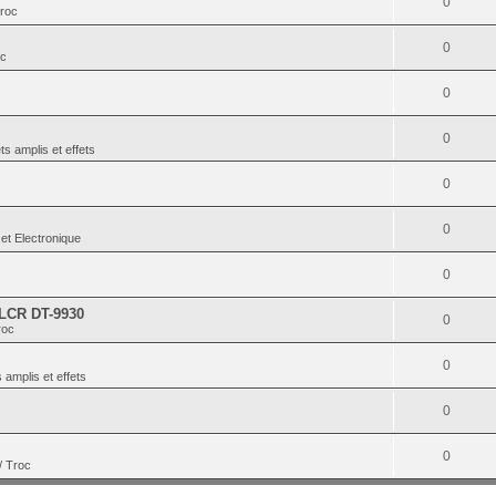
0
Troc
0
oc
0
0
ts amplis et effets
0
0
et Electronique
0
 LCR DT-9930
0
roc
0
 amplis et effets
0
0
/ Troc