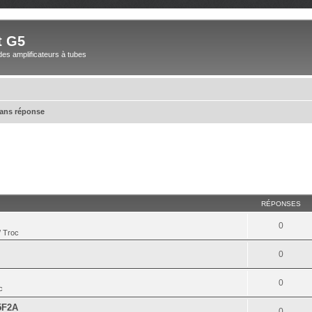
t G5
des amplificateurs à tubes
sans réponse
RÉPONSES
0
/ Troc
0
0
c
5F2A
0