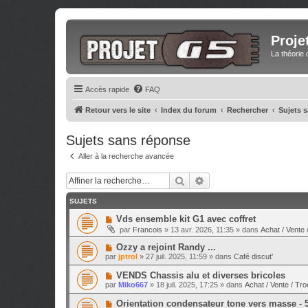
Proje
La théorie 
Accès rapide
FAQ
Retour vers le site
Index du forum
Rechercher
Sujets 
Sujets sans réponse
Aller à la recherche avancée
Rechercher
Recherche avancée
SUJETS
N
Vds ensemble kit G1 avec coffret
o
par
Francois
»
13 avr. 2026, 11:35
» dans
Achat / Vente 
u
v
N
Ozzy a rejoint Randy ...
e
o
par
jptrol
»
27 juil. 2025, 11:59
» dans
Café discut'
a
u
u
v
N
VENDS Chassis alu et diverses bricoles
m
e
o
e
par
Miko667
»
18 juil. 2025, 17:25
» dans
Achat / Vente / Tro
a
u
s
u
v
s
N
Orientation condensateur tone vers masse - 
m
e
a