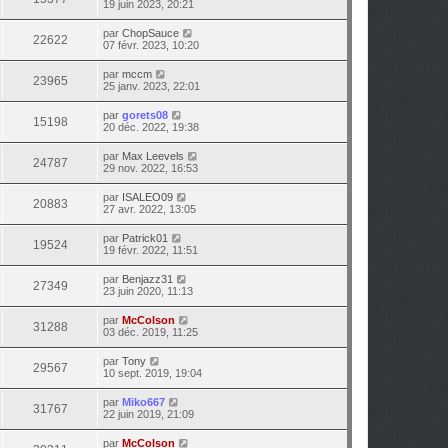
19 juin 2023, 20:21
par
ChopSauce
22622
07 févr. 2023, 10:20
par
mccm
23965
25 janv. 2023, 22:01
par
gorets08
15198
20 déc. 2022, 19:38
par
Max Leevels
24787
29 nov. 2022, 16:53
par
ISALEO09
20883
27 avr. 2022, 13:05
par
Patrick01
19524
19 févr. 2022, 11:51
par
Benjazz31
27349
23 juin 2020, 11:13
par
McColson
31288
03 déc. 2019, 11:25
par
Tony
29567
10 sept. 2019, 19:04
par
Miko667
31767
22 juin 2019, 21:09
par
McColson