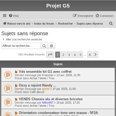
Projet G5
FAQ
S’enregistrer
Connexion
R
Retour vers le site
Index du forum
Rechercher
Sujets sans réponse
e
Sujets sans réponse
c
Aller à la recherche avancée
h
Rechercher
Recherche avancée
e
Page
1
sur
8
1
2
3
4
5
8
Suivante
192 résultats trouvés
r
…
c
Sujets
h
N
Vds ensemble kit G1 avec coffret
e
o
Dernier message par
Francois
«
13 avr. 2026, 11:35
u
Posté dans
Achat / Vente / Troc
r
v
e
N
Ozzy a rejoint Randy ...
a
o
Dernier message par
jptrol
«
27 juil. 2025, 11:59
u
u
Posté dans
Café discut'
m
v
e
e
N
VENDS Chassis alu et diverses bricoles
s
a
o
s
Dernier message par
Miko667
«
18 juil. 2025, 17:25
u
u
a
Posté dans
Achat / Vente / Troc
m
v
g
e
e
e
N
Orientation condensateur tone vers masse - 5F2A
s
a
o
s