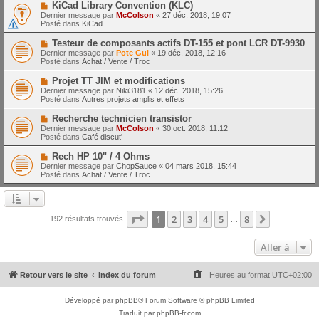
e
N
KiCad Library Convention (KLC)
s
a
o
s
Dernier message par
McColson
«
27 déc. 2018, 19:07
u
u
a
Posté dans
KiCad
m
v
g
e
e
e
N
Testeur de composants actifs DT-155 et pont LCR DT-9930
s
a
o
s
Dernier message par
Pote Gui
«
19 déc. 2018, 12:16
u
u
a
Posté dans
Achat / Vente / Troc
m
v
g
e
e
e
N
Projet TT JIM et modifications
s
a
o
s
Dernier message par
Niki3181
«
12 déc. 2018, 15:26
u
u
a
Posté dans
Autres projets amplis et effets
m
v
g
e
e
e
N
Recherche technicien transistor
s
a
o
s
Dernier message par
McColson
«
30 oct. 2018, 11:12
u
u
a
Posté dans
Café discut'
m
v
g
e
e
e
N
Rech HP 10" / 4 Ohms
s
a
o
s
Dernier message par
ChopSauce
«
04 mars 2018, 15:44
u
u
a
Posté dans
Achat / Vente / Troc
m
v
g
e
e
e
s
a
s
u
a
m
Page
1
sur
8
1
2
3
4
5
8
Suivante
192 résultats trouvés
g
…
e
e
s
s
Aller à
a
g
e
Retour vers le site
Index du forum
Heures au format
UTC+02:00
Développé par
phpBB
® Forum Software © phpBB Limited
Traduit par
phpBB-fr.com