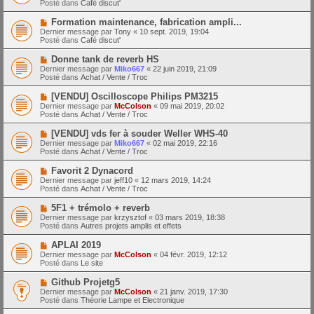
a
Posté dans
Café discut'
m
v
g
e
e
e
N
Formation maintenance, fabrication ampli...
s
a
o
s
Dernier message par
Tony
«
10 sept. 2019, 19:04
u
u
a
Posté dans
Café discut'
m
v
g
e
e
e
N
Donne tank de reverb HS
s
a
o
s
Dernier message par
Miko667
«
22 juin 2019, 21:09
u
u
a
Posté dans
Achat / Vente / Troc
m
v
g
e
e
e
N
[VENDU] Oscilloscope Philips PM3215
s
a
o
s
Dernier message par
McColson
«
09 mai 2019, 20:02
u
u
a
Posté dans
Achat / Vente / Troc
m
v
g
e
e
e
N
[VENDU] vds fer à souder Weller WHS-40
s
a
o
s
Dernier message par
Miko667
«
02 mai 2019, 22:16
u
u
a
Posté dans
Achat / Vente / Troc
m
v
g
e
e
e
N
Favorit 2 Dynacord
s
a
o
s
Dernier message par
jeff10
«
12 mars 2019, 14:24
u
u
a
Posté dans
Achat / Vente / Troc
m
v
g
e
e
e
N
5F1 + trémolo + reverb
s
a
o
s
Dernier message par
krzysztof
«
03 mars 2019, 18:38
u
u
a
Posté dans
Autres projets amplis et effets
m
v
g
e
e
e
N
APLAI 2019
s
a
o
s
Dernier message par
McColson
«
04 févr. 2019, 12:12
u
u
a
Posté dans
Le site
m
v
g
e
e
e
N
Github Projetg5
s
a
o
s
Dernier message par
McColson
«
21 janv. 2019, 17:30
u
u
a
Posté dans
Théorie Lampe et Electronique
m
v
g
e
e