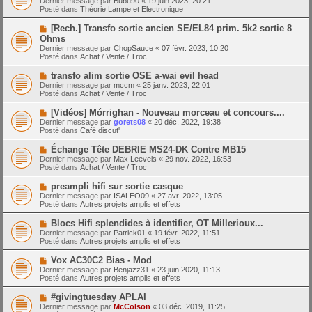
Dernier message par
Bubu90
«
19 juin 2023, 20:21
u
u
a
Posté dans
Théorie Lampe et Electronique
m
v
g
e
e
e
N
[Rech.] Transfo sortie ancien SE/EL84 prim. 5k2 sortie 8
s
a
o
s
Ohms
u
u
a
Dernier message par
m
ChopSauce
«
07 févr. 2023, 10:20
v
g
Posté dans
e
Achat / Vente / Troc
e
e
s
a
s
N
transfo alim sortie OSE a-wai evil head
u
a
o
Dernier message par
m
mccm
«
25 janv. 2023, 22:01
g
u
Posté dans
e
Achat / Vente / Troc
e
v
s
e
s
N
[Vidéos] Mórrighan - Nouveau morceau et concours....
a
a
o
Dernier message par
gorets08
«
20 déc. 2022, 19:38
u
g
u
Posté dans
Café discut'
m
e
v
e
e
N
Échange Tête DEBRIE MS24-DK Contre MB15
s
a
o
s
Dernier message par
Max Leevels
«
29 nov. 2022, 16:53
u
u
a
Posté dans
Achat / Vente / Troc
m
v
g
e
e
e
N
preampli hifi sur sortie casque
s
a
o
s
Dernier message par
ISALEO09
«
27 avr. 2022, 13:05
u
u
a
Posté dans
Autres projets amplis et effets
m
v
g
e
e
e
N
Blocs Hifi splendides à identifier, OT Millerioux...
s
a
o
s
Dernier message par
Patrick01
«
19 févr. 2022, 11:51
u
u
a
Posté dans
Autres projets amplis et effets
m
v
g
e
e
e
N
Vox AC30C2 Bias - Mod
s
a
o
s
Dernier message par
Benjazz31
«
23 juin 2020, 11:13
u
u
a
Posté dans
Autres projets amplis et effets
m
v
g
e
e
e
N
#givingtuesday APLAI
s
a
o
s
Dernier message par
McColson
«
03 déc. 2019, 11:25
u
u