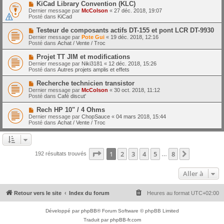
e
N
KiCad Library Convention (KLC)
s
a
o
s
Dernier message par
McColson
«
27 déc. 2018, 19:07
u
u
a
Posté dans
KiCad
m
v
g
e
e
e
N
Testeur de composants actifs DT-155 et pont LCR DT-9930
s
a
o
s
Dernier message par
Pote Gui
«
19 déc. 2018, 12:16
u
u
a
Posté dans
Achat / Vente / Troc
m
v
g
e
e
e
N
Projet TT JIM et modifications
s
a
o
s
Dernier message par
Niki3181
«
12 déc. 2018, 15:26
u
u
a
Posté dans
Autres projets amplis et effets
m
v
g
e
e
e
N
Recherche technicien transistor
s
a
o
s
Dernier message par
McColson
«
30 oct. 2018, 11:12
u
u
a
Posté dans
Café discut'
m
v
g
e
e
e
N
Rech HP 10" / 4 Ohms
s
a
o
s
Dernier message par
ChopSauce
«
04 mars 2018, 15:44
u
u
a
Posté dans
Achat / Vente / Troc
m
v
g
e
e
e
s
a
s
u
a
m
Page
1
sur
8
1
2
3
4
5
8
Suivante
192 résultats trouvés
g
…
e
e
s
s
Aller à
a
g
e
Retour vers le site
Index du forum
Heures au format
UTC+02:00
Développé par
phpBB
® Forum Software © phpBB Limited
Traduit par
phpBB-fr.com