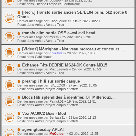
Dernier message par
Bubu90
«
19 juin 2023, 20:21
u
u
a
Posté dans
Théorie Lampe et Electronique
m
v
g
e
e
e
N
[Rech.] Transfo sortie ancien SE/EL84 prim. 5k2 sortie 8
s
a
o
s
Ohms
u
u
a
Dernier message par
m
ChopSauce
«
07 févr. 2023, 10:20
v
g
Posté dans
e
Achat / Vente / Troc
e
e
s
a
s
N
transfo alim sortie OSE a-wai evil head
u
a
o
Dernier message par
m
mccm
«
25 janv. 2023, 22:01
g
u
Posté dans
e
Achat / Vente / Troc
e
v
s
e
s
N
[Vidéos] Mórrighan - Nouveau morceau et concours....
a
a
o
Dernier message par
gorets08
«
20 déc. 2022, 19:38
u
g
u
Posté dans
Café discut'
m
e
v
e
e
N
Échange Tête DEBRIE MS24-DK Contre MB15
s
a
o
s
Dernier message par
Max Leevels
«
29 nov. 2022, 16:53
u
u
a
Posté dans
Achat / Vente / Troc
m
v
g
e
e
e
N
preampli hifi sur sortie casque
s
a
o
s
Dernier message par
ISALEO09
«
27 avr. 2022, 13:05
u
u
a
Posté dans
Autres projets amplis et effets
m
v
g
e
e
e
N
Blocs Hifi splendides à identifier, OT Millerioux...
s
a
o
s
Dernier message par
Patrick01
«
19 févr. 2022, 11:51
u
u
a
Posté dans
Autres projets amplis et effets
m
v
g
e
e
e
N
Vox AC30C2 Bias - Mod
s
a
o
s
Dernier message par
Benjazz31
«
23 juin 2020, 11:13
u
u
a
Posté dans
Autres projets amplis et effets
m
v
g
e
e
e
N
#givingtuesday APLAI
s
a
o
s
Dernier message par
McColson
«
03 déc. 2019, 11:25
u
u