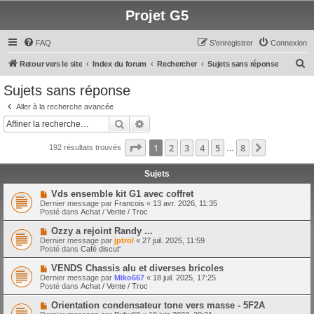
Projet G5
FAQ
S’enregistrer
Connexion
R
Retour vers le site
Index du forum
Rechercher
Sujets sans réponse
e
Sujets sans réponse
c
Aller à la recherche avancée
h
Rechercher
Recherche avancée
e
Page
1
sur
8
1
2
3
4
5
8
Suivante
192 résultats trouvés
r
…
c
Sujets
h
N
Vds ensemble kit G1 avec coffret
e
o
Dernier message par
Francois
«
13 avr. 2026, 11:35
u
Posté dans
Achat / Vente / Troc
r
v
e
N
Ozzy a rejoint Randy ...
a
o
Dernier message par
jptrol
«
27 juil. 2025, 11:59
u
u
Posté dans
Café discut'
m
v
e
e
N
VENDS Chassis alu et diverses bricoles
s
a
o
s
Dernier message par
Miko667
«
18 juil. 2025, 17:25
u
u
a
Posté dans
Achat / Vente / Troc
m
v
g
e
e
e
N
Orientation condensateur tone vers masse - 5F2A
s
a
o
s