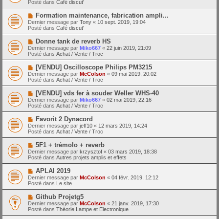
a
Posté dans
Café discut'
m
v
g
e
e
e
N
Formation maintenance, fabrication ampli...
s
a
o
s
Dernier message par
Tony
«
10 sept. 2019, 19:04
u
u
a
Posté dans
Café discut'
m
v
g
e
e
e
N
Donne tank de reverb HS
s
a
o
s
Dernier message par
Miko667
«
22 juin 2019, 21:09
u
u
a
Posté dans
Achat / Vente / Troc
m
v
g
e
e
e
N
[VENDU] Oscilloscope Philips PM3215
s
a
o
s
Dernier message par
McColson
«
09 mai 2019, 20:02
u
u
a
Posté dans
Achat / Vente / Troc
m
v
g
e
e
e
N
[VENDU] vds fer à souder Weller WHS-40
s
a
o
s
Dernier message par
Miko667
«
02 mai 2019, 22:16
u
u
a
Posté dans
Achat / Vente / Troc
m
v
g
e
e
e
N
Favorit 2 Dynacord
s
a
o
s
Dernier message par
jeff10
«
12 mars 2019, 14:24
u
u
a
Posté dans
Achat / Vente / Troc
m
v
g
e
e
e
N
5F1 + trémolo + reverb
s
a
o
s
Dernier message par
krzysztof
«
03 mars 2019, 18:38
u
u
a
Posté dans
Autres projets amplis et effets
m
v
g
e
e
e
N
APLAI 2019
s
a
o
s
Dernier message par
McColson
«
04 févr. 2019, 12:12
u
u
a
Posté dans
Le site
m
v
g
e
e
e
N
Github Projetg5
s
a
o
s
Dernier message par
McColson
«
21 janv. 2019, 17:30
u
u
a
Posté dans
Théorie Lampe et Electronique
m
v
g
e
e