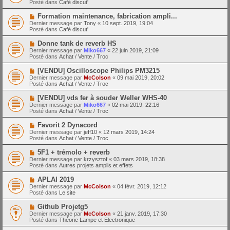
a
Posté dans
Café discut'
m
v
g
e
e
e
N
Formation maintenance, fabrication ampli...
s
a
o
s
Dernier message par
Tony
«
10 sept. 2019, 19:04
u
u
a
Posté dans
Café discut'
m
v
g
e
e
e
N
Donne tank de reverb HS
s
a
o
s
Dernier message par
Miko667
«
22 juin 2019, 21:09
u
u
a
Posté dans
Achat / Vente / Troc
m
v
g
e
e
e
N
[VENDU] Oscilloscope Philips PM3215
s
a
o
s
Dernier message par
McColson
«
09 mai 2019, 20:02
u
u
a
Posté dans
Achat / Vente / Troc
m
v
g
e
e
e
N
[VENDU] vds fer à souder Weller WHS-40
s
a
o
s
Dernier message par
Miko667
«
02 mai 2019, 22:16
u
u
a
Posté dans
Achat / Vente / Troc
m
v
g
e
e
e
N
Favorit 2 Dynacord
s
a
o
s
Dernier message par
jeff10
«
12 mars 2019, 14:24
u
u
a
Posté dans
Achat / Vente / Troc
m
v
g
e
e
e
N
5F1 + trémolo + reverb
s
a
o
s
Dernier message par
krzysztof
«
03 mars 2019, 18:38
u
u
a
Posté dans
Autres projets amplis et effets
m
v
g
e
e
e
N
APLAI 2019
s
a
o
s
Dernier message par
McColson
«
04 févr. 2019, 12:12
u
u
a
Posté dans
Le site
m
v
g
e
e
e
N
Github Projetg5
s
a
o
s
Dernier message par
McColson
«
21 janv. 2019, 17:30
u
u
a
Posté dans
Théorie Lampe et Electronique
m
v
g
e
e