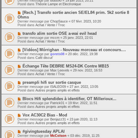
Dernier message par
Bubu90
«
19 juin 2023, 20:21
u
u
a
Posté dans
Théorie Lampe et Electronique
m
v
g
e
e
e
N
[Rech.] Transfo sortie ancien SE/EL84 prim. 5k2 sortie 8
s
a
o
s
Ohms
u
u
a
Dernier message par
m
ChopSauce
«
07 févr. 2023, 10:20
v
g
Posté dans
e
Achat / Vente / Troc
e
e
s
a
s
N
transfo alim sortie OSE a-wai evil head
u
a
o
Dernier message par
m
mccm
«
25 janv. 2023, 22:01
g
u
Posté dans
e
Achat / Vente / Troc
e
v
s
e
s
N
[Vidéos] Mórrighan - Nouveau morceau et concours....
a
a
o
Dernier message par
gorets08
«
20 déc. 2022, 19:38
u
g
u
Posté dans
Café discut'
m
e
v
e
e
N
Échange Tête DEBRIE MS24-DK Contre MB15
s
a
o
s
Dernier message par
Max Leevels
«
29 nov. 2022, 16:53
u
u
a
Posté dans
Achat / Vente / Troc
m
v
g
e
e
e
N
preampli hifi sur sortie casque
s
a
o
s
Dernier message par
ISALEO09
«
27 avr. 2022, 13:05
u
u
a
Posté dans
Autres projets amplis et effets
m
v
g
e
e
e
N
Blocs Hifi splendides à identifier, OT Millerioux...
s
a
o
s
Dernier message par
Patrick01
«
19 févr. 2022, 11:51
u
u
a
Posté dans
Autres projets amplis et effets
m
v
g
e
e
e
N
Vox AC30C2 Bias - Mod
s
a
o
s
Dernier message par
Benjazz31
«
23 juin 2020, 11:13
u
u
a
Posté dans
Autres projets amplis et effets
m
v
g
e
e
e
N
#givingtuesday APLAI
s
a
o
s
Dernier message par
McColson
«
03 déc. 2019, 11:25
u
u