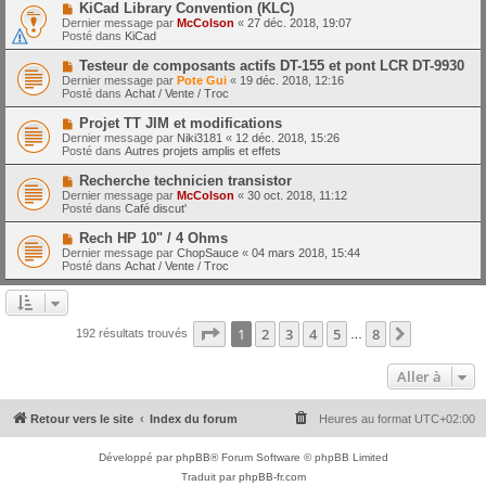
e
N
KiCad Library Convention (KLC)
s
a
o
s
Dernier message par
McColson
«
27 déc. 2018, 19:07
u
u
a
Posté dans
KiCad
m
v
g
e
e
e
N
Testeur de composants actifs DT-155 et pont LCR DT-9930
s
a
o
s
Dernier message par
Pote Gui
«
19 déc. 2018, 12:16
u
u
a
Posté dans
Achat / Vente / Troc
m
v
g
e
e
e
N
Projet TT JIM et modifications
s
a
o
s
Dernier message par
Niki3181
«
12 déc. 2018, 15:26
u
u
a
Posté dans
Autres projets amplis et effets
m
v
g
e
e
e
N
Recherche technicien transistor
s
a
o
s
Dernier message par
McColson
«
30 oct. 2018, 11:12
u
u
a
Posté dans
Café discut'
m
v
g
e
e
e
N
Rech HP 10" / 4 Ohms
s
a
o
s
Dernier message par
ChopSauce
«
04 mars 2018, 15:44
u
u
a
Posté dans
Achat / Vente / Troc
m
v
g
e
e
e
s
a
s
u
a
m
Page
1
sur
8
1
2
3
4
5
8
Suivante
192 résultats trouvés
g
…
e
e
s
s
Aller à
a
g
e
Retour vers le site
Index du forum
Heures au format
UTC+02:00
Développé par
phpBB
® Forum Software © phpBB Limited
Traduit par
phpBB-fr.com