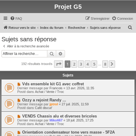
Projet G5
FAQ
S’enregistrer
Connexion
R
Retour vers le site
Index du forum
Rechercher
Sujets sans réponse
e
Sujets sans réponse
c
Aller à la recherche avancée
h
Rechercher
Recherche avancée
e
Page
1
sur
8
1
2
3
4
5
8
Suivante
192 résultats trouvés
r
…
c
Sujets
h
N
Vds ensemble kit G1 avec coffret
e
o
Dernier message par
Francois
«
13 avr. 2026, 11:35
u
Posté dans
Achat / Vente / Troc
r
v
e
N
Ozzy a rejoint Randy ...
a
o
Dernier message par
jptrol
«
27 juil. 2025, 11:59
u
u
Posté dans
Café discut'
m
v
e
e
N
VENDS Chassis alu et diverses bricoles
s
a
o
s
Dernier message par
Miko667
«
18 juil. 2025, 17:25
u
u
a
Posté dans
Achat / Vente / Troc
m
v
g
e
e
e
N
Orientation condensateur tone vers masse - 5F2A
s
a
o
s