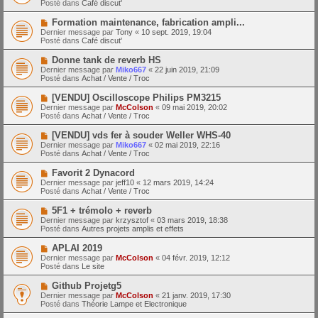
a
Posté dans
Café discut'
m
v
g
e
e
e
N
Formation maintenance, fabrication ampli...
s
a
o
s
Dernier message par
Tony
«
10 sept. 2019, 19:04
u
u
a
Posté dans
Café discut'
m
v
g
e
e
e
N
Donne tank de reverb HS
s
a
o
s
Dernier message par
Miko667
«
22 juin 2019, 21:09
u
u
a
Posté dans
Achat / Vente / Troc
m
v
g
e
e
e
N
[VENDU] Oscilloscope Philips PM3215
s
a
o
s
Dernier message par
McColson
«
09 mai 2019, 20:02
u
u
a
Posté dans
Achat / Vente / Troc
m
v
g
e
e
e
N
[VENDU] vds fer à souder Weller WHS-40
s
a
o
s
Dernier message par
Miko667
«
02 mai 2019, 22:16
u
u
a
Posté dans
Achat / Vente / Troc
m
v
g
e
e
e
N
Favorit 2 Dynacord
s
a
o
s
Dernier message par
jeff10
«
12 mars 2019, 14:24
u
u
a
Posté dans
Achat / Vente / Troc
m
v
g
e
e
e
N
5F1 + trémolo + reverb
s
a
o
s
Dernier message par
krzysztof
«
03 mars 2019, 18:38
u
u
a
Posté dans
Autres projets amplis et effets
m
v
g
e
e
e
N
APLAI 2019
s
a
o
s
Dernier message par
McColson
«
04 févr. 2019, 12:12
u
u
a
Posté dans
Le site
m
v
g
e
e
e
N
Github Projetg5
s
a
o
s
Dernier message par
McColson
«
21 janv. 2019, 17:30
u
u
a
Posté dans
Théorie Lampe et Electronique
m
v
g
e
e