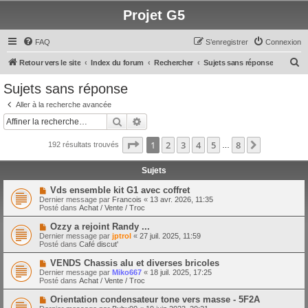
Projet G5
FAQ
S’enregistrer
Connexion
R
Retour vers le site
Index du forum
Rechercher
Sujets sans réponse
e
Sujets sans réponse
c
Aller à la recherche avancée
h
Rechercher
Recherche avancée
e
Page
1
sur
8
1
2
3
4
5
8
Suivante
192 résultats trouvés
r
…
c
Sujets
h
N
Vds ensemble kit G1 avec coffret
e
o
Dernier message par
Francois
«
13 avr. 2026, 11:35
u
Posté dans
Achat / Vente / Troc
r
v
e
N
Ozzy a rejoint Randy ...
a
o
Dernier message par
jptrol
«
27 juil. 2025, 11:59
u
u
Posté dans
Café discut'
m
v
e
e
N
VENDS Chassis alu et diverses bricoles
s
a
o
s
Dernier message par
Miko667
«
18 juil. 2025, 17:25
u
u
a
Posté dans
Achat / Vente / Troc
m
v
g
e
e
e
N
Orientation condensateur tone vers masse - 5F2A
s
a
o
s