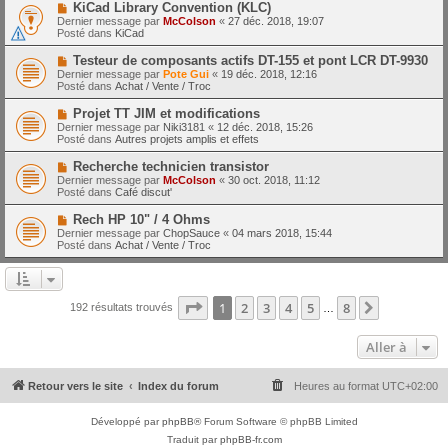
e
N
KiCad Library Convention (KLC)
s
a
o
s
Dernier message par
McColson
«
27 déc. 2018, 19:07
u
u
a
Posté dans
KiCad
m
v
g
e
e
e
N
Testeur de composants actifs DT-155 et pont LCR DT-9930
s
a
o
s
Dernier message par
Pote Gui
«
19 déc. 2018, 12:16
u
u
a
Posté dans
Achat / Vente / Troc
m
v
g
e
e
e
N
Projet TT JIM et modifications
s
a
o
s
Dernier message par
Niki3181
«
12 déc. 2018, 15:26
u
u
a
Posté dans
Autres projets amplis et effets
m
v
g
e
e
e
N
Recherche technicien transistor
s
a
o
s
Dernier message par
McColson
«
30 oct. 2018, 11:12
u
u
a
Posté dans
Café discut'
m
v
g
e
e
e
N
Rech HP 10" / 4 Ohms
s
a
o
s
Dernier message par
ChopSauce
«
04 mars 2018, 15:44
u
u
a
Posté dans
Achat / Vente / Troc
m
v
g
e
e
e
s
a
s
u
a
m
Page
1
sur
8
1
2
3
4
5
8
Suivante
192 résultats trouvés
g
…
e
e
s
s
Aller à
a
g
e
Retour vers le site
Index du forum
Heures au format
UTC+02:00
Développé par
phpBB
® Forum Software © phpBB Limited
Traduit par
phpBB-fr.com