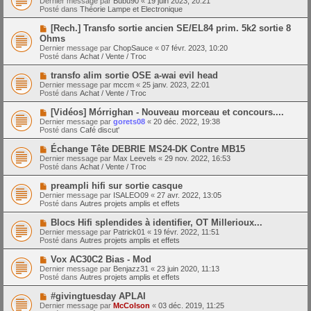
Dernier message par
Bubu90
«
19 juin 2023, 20:21
u
u
a
Posté dans
Théorie Lampe et Electronique
m
v
g
e
e
e
N
[Rech.] Transfo sortie ancien SE/EL84 prim. 5k2 sortie 8
s
a
o
s
Ohms
u
u
a
Dernier message par
m
ChopSauce
«
07 févr. 2023, 10:20
v
g
Posté dans
e
Achat / Vente / Troc
e
e
s
a
s
N
transfo alim sortie OSE a-wai evil head
u
a
o
Dernier message par
m
mccm
«
25 janv. 2023, 22:01
g
u
Posté dans
e
Achat / Vente / Troc
e
v
s
e
s
N
[Vidéos] Mórrighan - Nouveau morceau et concours....
a
a
o
Dernier message par
gorets08
«
20 déc. 2022, 19:38
u
g
u
Posté dans
Café discut'
m
e
v
e
e
N
Échange Tête DEBRIE MS24-DK Contre MB15
s
a
o
s
Dernier message par
Max Leevels
«
29 nov. 2022, 16:53
u
u
a
Posté dans
Achat / Vente / Troc
m
v
g
e
e
e
N
preampli hifi sur sortie casque
s
a
o
s
Dernier message par
ISALEO09
«
27 avr. 2022, 13:05
u
u
a
Posté dans
Autres projets amplis et effets
m
v
g
e
e
e
N
Blocs Hifi splendides à identifier, OT Millerioux...
s
a
o
s
Dernier message par
Patrick01
«
19 févr. 2022, 11:51
u
u
a
Posté dans
Autres projets amplis et effets
m
v
g
e
e
e
N
Vox AC30C2 Bias - Mod
s
a
o
s
Dernier message par
Benjazz31
«
23 juin 2020, 11:13
u
u
a
Posté dans
Autres projets amplis et effets
m
v
g
e
e
e
N
#givingtuesday APLAI
s
a
o
s
Dernier message par
McColson
«
03 déc. 2019, 11:25
u
u