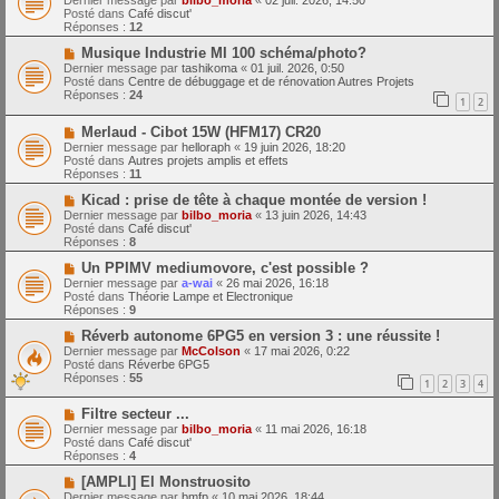
Dernier message par
bilbo_moria
«
02 juil. 2026, 14:50
e
u
Posté dans
Café discut'
s
v
Réponses :
12
s
e
a
a
N
Musique Industrie MI 100 schéma/photo?
g
u
o
Dernier message par
tashikoma
«
01 juil. 2026, 0:50
e
m
u
Posté dans
Centre de débuggage et de rénovation Autres Projets
e
v
Réponses :
24
1
2
s
e
s
a
N
a
Merlaud - Cibot 15W (HFM17) CR20
u
o
g
m
Dernier message par
helloraph
«
19 juin 2026, 18:20
u
e
e
Posté dans
Autres projets amplis et effets
v
s
Réponses :
11
e
s
a
N
a
Kicad : prise de tête à chaque montée de version !
u
o
g
Dernier message par
bilbo_moria
«
13 juin 2026, 14:43
m
u
e
Posté dans
Café discut'
e
v
Réponses :
8
s
e
s
a
N
Un PPIMV mediumovore, c'est possible ?
a
u
o
Dernier message par
a-wai
«
26 mai 2026, 16:18
g
m
u
Posté dans
Théorie Lampe et Electronique
e
e
v
Réponses :
9
s
e
s
a
N
Réverb autonome 6PG5 en version 3 : une réussite !
a
u
o
Dernier message par
McColson
«
17 mai 2026, 0:22
g
m
u
Posté dans
Réverbe 6PG5
e
e
v
Réponses :
55
1
2
3
4
s
e
s
a
N
a
Filtre secteur ...
u
o
g
m
Dernier message par
bilbo_moria
«
11 mai 2026, 16:18
u
e
e
Posté dans
Café discut'
v
s
Réponses :
4
e
s
a
N
a
[AMPLI] El Monstruosito
u
o
g
Dernier message par
bmfp
«
10 mai 2026, 18:44