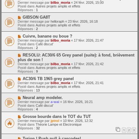
o
m
e
Dernier message par
bilbo_moria
«
24 févr. 2026, 15:00
u
e
Posté dans
Autres projets amplis et effets
v
s
Réponses :
1
e
s
a
N
a
GIBSON GA8T
u
o
g
Dernier message par
helloraph
«
23 févr. 2026, 16:18
m
u
e
Posté dans
Autres projets amplis et effets
e
v
Réponses :
2
s
e
s
a
N
Cuivre, banane ou boue ?
a
u
o
Dernier message par
bilbo_moria
«
17 févr. 2026, 21:47
g
m
u
Posté dans
Café discut'
e
e
v
Réponses :
2
s
e
s
a
N
RESOLU: AC30/6 65 Grey panel (suite): à fond, brièvement
a
u
o
plus de son !
g
m
u
Dernier message par
bilbo_moria
«
17 févr. 2026, 21:42
e
e
v
Posté dans
Autres projets amplis et effets
s
e
Réponses :
9
s
a
a
u
N
AC30/6 TB 1965 grey panel
g
m
o
Dernier message par
bilbo_moria
«
17 févr. 2026, 21:41
e
e
u
Posté dans
Autres projets amplis et effets
s
v
Réponses :
13
s
e
a
a
N
Neural amp modeler.
g
u
o
Dernier message par
a-wai
«
16 févr. 2026, 16:21
e
m
u
Posté dans
Café discut'
e
v
Réponses :
4
s
e
s
a
N
Grosse bourde dans le TOT du TUT
a
u
o
Dernier message par
jptrol
«
10 févr. 2026, 12:32
g
m
u
Posté dans
Théorie Lampe et Electronique
e
e
v
Réponses :
32
1
2
3
s
e
s
a
N
a
Tyrion ! Push pull à cascodes!
u