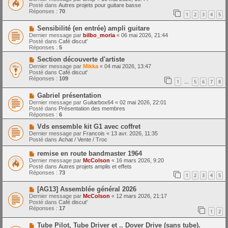
m
u
e
Posté dans
Autres projets pour guitare basse
e
v
Réponses :
70
1
2
3
4
5
s
e
s
a
N
a
Sensibilité (en entrée) ampli guitare
u
o
g
m
Dernier message par
bilbo_moria
«
06 mai 2026, 21:44
u
e
e
Posté dans
Café discut'
v
s
Réponses :
5
e
s
a
N
a
Section découverte d'artiste
u
o
g
Dernier message par
Mikka
«
04 mai 2026, 13:47
m
u
e
Posté dans
Café discut'
e
v
Réponses :
109
1
5
6
7
8
s
e
…
s
a
N
a
Gabriel présentation
u
o
g
m
Dernier message par
Guitarbox64
«
02 mai 2026, 22:01
u
e
e
Posté dans
Présentation des membres
v
s
Réponses :
6
e
s
a
N
a
Vds ensemble kit G1 avec coffret
u
o
g
Dernier message par
Francois
«
13 avr. 2026, 11:35
m
u
e
Posté dans
Achat / Vente / Troc
e
v
s
e
N
remise en route bandmaster 1964
s
a
o
Dernier message par
McColson
«
16 mars 2026, 9:20
a
u
u
Posté dans
Autres projets amplis et effets
g
m
v
Réponses :
73
e
e
1
2
3
4
5
e
s
a
s
N
[AG13] Assemblée général 2026
u
a
o
m
Dernier message par
McColson
«
12 mars 2026, 21:17
g
u
e
Posté dans
Café discut'
e
v
s
Réponses :
17
1
2
e
s
a
a
N
Tube Pilot, Tube Driver et .. Dover Drive (sans tube).
u
g