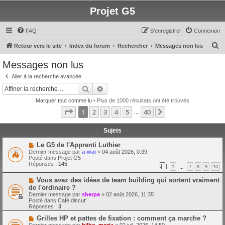
Projet G5
FAQ
S’enregistrer
Connexion
R
Retour vers le site
Index du forum
Rechercher
Messages non lus
e
Messages non lus
c
Aller à la recherche avancée
h
Rechercher
Recherche avancée
e
Marquer tout comme lu
• Plus de 1000 résultats ont été trouvés
r
Page
1
sur
40
1
2
3
4
5
40
Suivante
…
c
h
Sujets
e
N
Le G5 de l'Apprenti Luthier
o
Dernier message par
a-wai
«
04 août 2026, 0:39
r
u
Posté dans
Projet G5
v
Réponses :
145
1
7
8
9
10
e
…
a
N
Vous avez des idées de team building qui sortent vraiment
u
o
m
de l'ordinaire ?
u
e
Dernier message par
sherpa
«
02 août 2026, 11:35
v
s
Posté dans
Café discut'
e
s
Réponses :
3
a
a
u
g
N
Grilles HP et pattes de fixation : comment ça marche ?
m
e
o