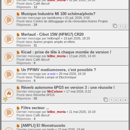
Dernier message par
bilbo_moria
«
02 juil. 2026, 14:50
e
u
Posté dans
Café discut'
s
v
Réponses :
12
s
e
a
a
N
Musique Industrie MI 100 schéma/photo?
g
u
o
Dernier message par
tashikoma
«
01 juil. 2026, 0:50
e
m
u
Posté dans
Centre de débuggage et de rénovation Autres Projets
e
v
Réponses :
24
1
2
s
e
s
a
N
a
Merlaud - Cibot 15W (HFM17) CR20
u
o
g
m
Dernier message par
helloraph
«
19 juin 2026, 18:20
u
e
e
Posté dans
Autres projets amplis et effets
v
s
Réponses :
11
e
s
a
N
a
Kicad : prise de tête à chaque montée de version !
u
o
g
Dernier message par
bilbo_moria
«
13 juin 2026, 14:43
m
u
e
Posté dans
Café discut'
e
v
Réponses :
8
s
e
s
a
N
Un PPIMV mediumovore, c'est possible ?
a
u
o
Dernier message par
a-wai
«
26 mai 2026, 16:18
g
m
u
Posté dans
Théorie Lampe et Electronique
e
e
v
Réponses :
9
s
e
s
a
N
Réverb autonome 6PG5 en version 3 : une réussite !
a
u
o
Dernier message par
McColson
«
17 mai 2026, 0:22
g
m
u
Posté dans
Réverbe 6PG5
e
e
v
Réponses :
55
1
2
3
4
s
e
s
a
N
a
Filtre secteur ...
u
o
g
m
Dernier message par
bilbo_moria
«
11 mai 2026, 16:18
u
e
e
Posté dans
Café discut'
v
s
Réponses :
4
e
s
a
N
a
[AMPLI] El Monstruosito
u
o
g
Dernier message par
bmfp
«
10 mai 2026, 18:44