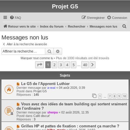
Projet G5
FAQ
S’enregistrer
Connexion
R
Retour vers le site
Index du forum
Rechercher
Messages non lus
e
Messages non lus
c
Aller à la recherche avancée
h
Rechercher
Recherche avancée
e
Marquer tout comme lu
• Plus de 1000 résultats ont été trouvés
r
Page
1
sur
40
1
2
3
4
5
40
Suivante
…
c
h
Sujets
e
N
Le G5 de l'Apprenti Luthier
o
Dernier message par
a-wai
«
04 août 2026, 0:39
r
u
Posté dans
Projet G5
v
Réponses :
145
1
7
8
9
10
e
…
a
N
Vous avez des idées de team building qui sortent vraiment
u
o
m
de l'ordinaire ?
u
e
Dernier message par
sherpa
«
02 août 2026, 11:35
v
s
Posté dans
Café discut'
e
s
Réponses :
3
a
a
u
g
N
Grilles HP et pattes de fixation : comment ça marche ?
m
e
o