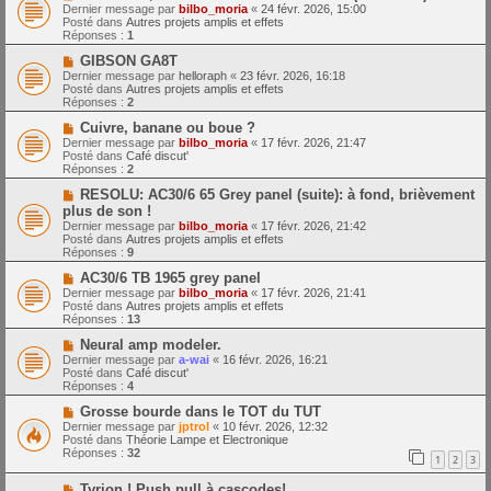
o
m
e
Dernier message par
bilbo_moria
«
24 févr. 2026, 15:00
u
e
Posté dans
Autres projets amplis et effets
v
s
Réponses :
1
e
s
a
N
a
GIBSON GA8T
u
o
g
Dernier message par
helloraph
«
23 févr. 2026, 16:18
m
u
e
Posté dans
Autres projets amplis et effets
e
v
Réponses :
2
s
e
s
a
N
Cuivre, banane ou boue ?
a
u
o
Dernier message par
bilbo_moria
«
17 févr. 2026, 21:47
g
m
u
Posté dans
Café discut'
e
e
v
Réponses :
2
s
e
s
a
N
RESOLU: AC30/6 65 Grey panel (suite): à fond, brièvement
a
u
o
plus de son !
g
m
u
Dernier message par
bilbo_moria
«
17 févr. 2026, 21:42
e
e
v
Posté dans
Autres projets amplis et effets
s
e
Réponses :
9
s
a
a
u
N
AC30/6 TB 1965 grey panel
g
m
o
Dernier message par
bilbo_moria
«
17 févr. 2026, 21:41
e
e
u
Posté dans
Autres projets amplis et effets
s
v
Réponses :
13
s
e
a
a
N
Neural amp modeler.
g
u
o
Dernier message par
a-wai
«
16 févr. 2026, 16:21
e
m
u
Posté dans
Café discut'
e
v
Réponses :
4
s
e
s
a
N
Grosse bourde dans le TOT du TUT
a
u
o
Dernier message par
jptrol
«
10 févr. 2026, 12:32
g
m
u
Posté dans
Théorie Lampe et Electronique
e
e
v
Réponses :
32
1
2
3
s
e
s
a
N
a
Tyrion ! Push pull à cascodes!
u