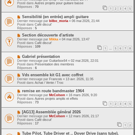
m
u
e
Posté dans
Autres projets pour guitare basse
e
v
Réponses :
70
1
2
3
4
5
s
e
s
a
N
a
Sensibilité (en entrée) ampli guitare
u
o
g
m
Dernier message par
bilbo_moria
«
06 mai 2026, 21:44
u
e
e
Posté dans
Café discut'
v
s
Réponses :
5
e
s
a
N
a
Section découverte d'artiste
u
o
g
Dernier message par
Mikka
«
04 mai 2026, 13:47
m
u
e
Posté dans
Café discut'
e
v
Réponses :
109
1
5
6
7
8
s
e
…
s
a
N
a
Gabriel présentation
u
o
g
m
Dernier message par
Guitarbox64
«
02 mai 2026, 22:01
u
e
e
Posté dans
Présentation des membres
v
s
Réponses :
6
e
s
a
N
a
Vds ensemble kit G1 avec coffret
u
o
g
Dernier message par
Francois
«
13 avr. 2026, 11:35
m
u
e
Posté dans
Achat / Vente / Troc
e
v
s
e
N
remise en route bandmaster 1964
s
a
o
Dernier message par
McColson
«
16 mars 2026, 9:20
a
u
u
Posté dans
Autres projets amplis et effets
g
m
v
Réponses :
73
e
e
1
2
3
4
5
e
s
a
s
N
[AG13] Assemblée général 2026
u
a
o
m
Dernier message par
McColson
«
12 mars 2026, 21:17
g
u
e
Posté dans
Café discut'
e
v
s
Réponses :
17
1
2
e
s
a
a
N
Tube Pilot, Tube Driver et .. Dover Drive (sans tube).
u
g