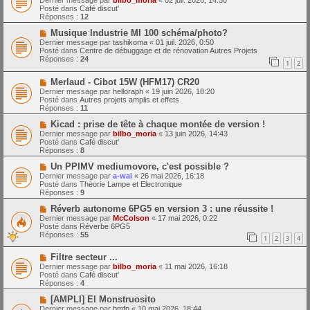
Dernier message par
bilbo_moria
«
02 juil. 2026, 14:50
e
u
Posté dans
Café discut'
s
v
Réponses :
12
s
e
a
a
N
Musique Industrie MI 100 schéma/photo?
g
u
o
Dernier message par
tashikoma
«
01 juil. 2026, 0:50
e
m
u
Posté dans
Centre de débuggage et de rénovation Autres Projets
e
v
Réponses :
24
1
2
s
e
s
a
N
a
Merlaud - Cibot 15W (HFM17) CR20
u
o
g
m
Dernier message par
helloraph
«
19 juin 2026, 18:20
u
e
e
Posté dans
Autres projets amplis et effets
v
s
Réponses :
11
e
s
a
N
a
Kicad : prise de tête à chaque montée de version !
u
o
g
Dernier message par
bilbo_moria
«
13 juin 2026, 14:43
m
u
e
Posté dans
Café discut'
e
v
Réponses :
8
s
e
s
a
N
Un PPIMV mediumovore, c'est possible ?
a
u
o
Dernier message par
a-wai
«
26 mai 2026, 16:18
g
m
u
Posté dans
Théorie Lampe et Electronique
e
e
v
Réponses :
9
s
e
s
a
N
Réverb autonome 6PG5 en version 3 : une réussite !
a
u
o
Dernier message par
McColson
«
17 mai 2026, 0:22
g
m
u
Posté dans
Réverbe 6PG5
e
e
v
Réponses :
55
1
2
3
4
s
e
s
a
N
a
Filtre secteur ...
u
o
g
m
Dernier message par
bilbo_moria
«
11 mai 2026, 16:18
u
e
e
Posté dans
Café discut'
v
s
Réponses :
4
e
s
a
N
a
[AMPLI] El Monstruosito
u
o
g
Dernier message par
bmfp
«
10 mai 2026, 18:44