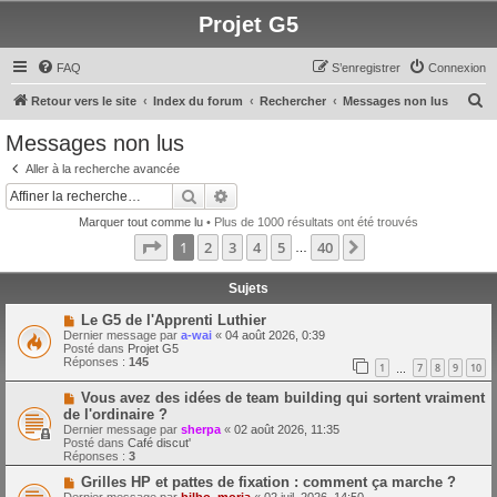
Projet G5
FAQ
S’enregistrer
Connexion
R
Retour vers le site
Index du forum
Rechercher
Messages non lus
e
Messages non lus
c
Aller à la recherche avancée
h
Rechercher
Recherche avancée
e
Marquer tout comme lu
• Plus de 1000 résultats ont été trouvés
r
Page
1
sur
40
1
2
3
4
5
40
Suivante
…
c
h
Sujets
e
N
Le G5 de l'Apprenti Luthier
o
Dernier message par
a-wai
«
04 août 2026, 0:39
r
u
Posté dans
Projet G5
v
Réponses :
145
1
7
8
9
10
e
…
a
N
Vous avez des idées de team building qui sortent vraiment
u
o
m
de l'ordinaire ?
u
e
Dernier message par
sherpa
«
02 août 2026, 11:35
v
s
Posté dans
Café discut'
e
s
Réponses :
3
a
a
u
g
N
Grilles HP et pattes de fixation : comment ça marche ?
m
e
o