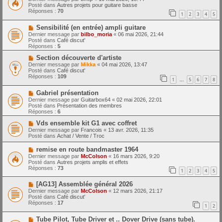
m
u
e
Posté dans
Autres projets pour guitare basse
e
v
Réponses :
70
1
2
3
4
5
s
e
s
a
N
a
Sensibilité (en entrée) ampli guitare
u
o
g
m
Dernier message par
bilbo_moria
«
06 mai 2026, 21:44
u
e
e
Posté dans
Café discut'
v
s
Réponses :
5
e
s
a
N
a
Section découverte d'artiste
u
o
g
Dernier message par
Mikka
«
04 mai 2026, 13:47
m
u
e
Posté dans
Café discut'
e
v
Réponses :
109
1
5
6
7
8
s
e
…
s
a
N
a
Gabriel présentation
u
o
g
m
Dernier message par
Guitarbox64
«
02 mai 2026, 22:01
u
e
e
Posté dans
Présentation des membres
v
s
Réponses :
6
e
s
a
N
a
Vds ensemble kit G1 avec coffret
u
o
g
Dernier message par
Francois
«
13 avr. 2026, 11:35
m
u
e
Posté dans
Achat / Vente / Troc
e
v
s
e
N
remise en route bandmaster 1964
s
a
o
Dernier message par
McColson
«
16 mars 2026, 9:20
a
u
u
Posté dans
Autres projets amplis et effets
g
m
v
Réponses :
73
e
e
1
2
3
4
5
e
s
a
s
N
[AG13] Assemblée général 2026
u
a
o
m
Dernier message par
McColson
«
12 mars 2026, 21:17
g
u
e
Posté dans
Café discut'
e
v
s
Réponses :
17
1
2
e
s
a
a
N
Tube Pilot, Tube Driver et .. Dover Drive (sans tube).
u
g