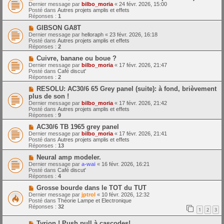
o
m
e
Dernier message par
bilbo_moria
«
24 févr. 2026, 15:00
u
e
Posté dans
Autres projets amplis et effets
v
s
Réponses :
1
e
s
a
N
a
GIBSON GA8T
u
o
g
Dernier message par
helloraph
«
23 févr. 2026, 16:18
m
u
e
Posté dans
Autres projets amplis et effets
e
v
Réponses :
2
s
e
s
a
N
Cuivre, banane ou boue ?
a
u
o
Dernier message par
bilbo_moria
«
17 févr. 2026, 21:47
g
m
u
Posté dans
Café discut'
e
e
v
Réponses :
2
s
e
s
a
N
RESOLU: AC30/6 65 Grey panel (suite): à fond, brièvement
a
u
o
plus de son !
g
m
u
Dernier message par
bilbo_moria
«
17 févr. 2026, 21:42
e
e
v
Posté dans
Autres projets amplis et effets
s
e
Réponses :
9
s
a
a
u
N
AC30/6 TB 1965 grey panel
g
m
o
Dernier message par
bilbo_moria
«
17 févr. 2026, 21:41
e
e
u
Posté dans
Autres projets amplis et effets
s
v
Réponses :
13
s
e
a
a
N
Neural amp modeler.
g
u
o
Dernier message par
a-wai
«
16 févr. 2026, 16:21
e
m
u
Posté dans
Café discut'
e
v
Réponses :
4
s
e
s
a
N
Grosse bourde dans le TOT du TUT
a
u
o
Dernier message par
jptrol
«
10 févr. 2026, 12:32
g
m
u
Posté dans
Théorie Lampe et Electronique
e
e
v
Réponses :
32
1
2
3
s
e
s
a
N
a
Tyrion ! Push pull à cascodes!
u