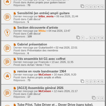
m
u
e
Posté dans
Autres projets pour guitare basse
e
v
Réponses :
70
1
2
3
4
5
s
e
s
a
N
a
Sensibilité (en entrée) ampli guitare
u
o
g
m
Dernier message par
bilbo_moria
«
06 mai 2026, 21:44
u
e
e
Posté dans
Café discut'
v
s
Réponses :
5
e
s
a
N
a
Section découverte d'artiste
u
o
g
Dernier message par
Mikka
«
04 mai 2026, 13:47
m
u
e
Posté dans
Café discut'
e
v
Réponses :
109
1
5
6
7
8
s
e
…
s
a
N
a
Gabriel présentation
u
o
g
m
Dernier message par
Guitarbox64
«
02 mai 2026, 22:01
u
e
e
Posté dans
Présentation des membres
v
s
Réponses :
6
e
s
a
N
a
Vds ensemble kit G1 avec coffret
u
o
g
Dernier message par
Francois
«
13 avr. 2026, 11:35
m
u
e
Posté dans
Achat / Vente / Troc
e
v
s
e
N
remise en route bandmaster 1964
s
a
o
Dernier message par
McColson
«
16 mars 2026, 9:20
a
u
u
Posté dans
Autres projets amplis et effets
g
m
v
Réponses :
73
e
e
1
2
3
4
5
e
s
a
s
N
[AG13] Assemblée général 2026
u
a
o
m
Dernier message par
McColson
«
12 mars 2026, 21:17
g
u
e
Posté dans
Café discut'
e
v
s
Réponses :
17
1
2
e
s
a
a
N
Tube Pilot, Tube Driver et .. Dover Drive (sans tube).
u
g