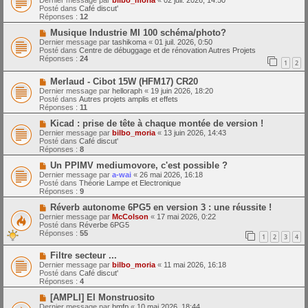
Dernier message par
bilbo_moria
«
02 juil. 2026, 14:50
e
u
Posté dans
Café discut'
s
v
Réponses :
12
s
e
a
a
N
Musique Industrie MI 100 schéma/photo?
g
u
o
Dernier message par
tashikoma
«
01 juil. 2026, 0:50
e
m
u
Posté dans
Centre de débuggage et de rénovation Autres Projets
e
v
Réponses :
24
1
2
s
e
s
a
N
a
Merlaud - Cibot 15W (HFM17) CR20
u
o
g
m
Dernier message par
helloraph
«
19 juin 2026, 18:20
u
e
e
Posté dans
Autres projets amplis et effets
v
s
Réponses :
11
e
s
a
N
a
Kicad : prise de tête à chaque montée de version !
u
o
g
Dernier message par
bilbo_moria
«
13 juin 2026, 14:43
m
u
e
Posté dans
Café discut'
e
v
Réponses :
8
s
e
s
a
N
Un PPIMV mediumovore, c'est possible ?
a
u
o
Dernier message par
a-wai
«
26 mai 2026, 16:18
g
m
u
Posté dans
Théorie Lampe et Electronique
e
e
v
Réponses :
9
s
e
s
a
N
Réverb autonome 6PG5 en version 3 : une réussite !
a
u
o
Dernier message par
McColson
«
17 mai 2026, 0:22
g
m
u
Posté dans
Réverbe 6PG5
e
e
v
Réponses :
55
1
2
3
4
s
e
s
a
N
a
Filtre secteur ...
u
o
g
m
Dernier message par
bilbo_moria
«
11 mai 2026, 16:18
u
e
e
Posté dans
Café discut'
v
s
Réponses :
4
e
s
a
N
a
[AMPLI] El Monstruosito
u
o
g
Dernier message par
bmfp
«
10 mai 2026, 18:44