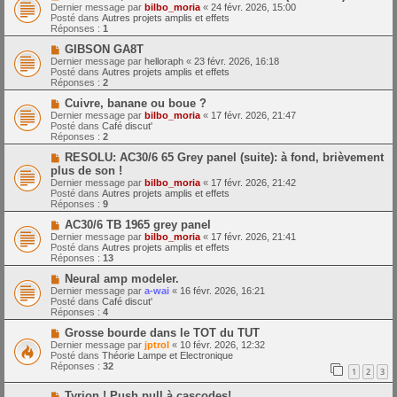
o
m
e
Dernier message par
bilbo_moria
«
24 févr. 2026, 15:00
u
e
Posté dans
Autres projets amplis et effets
v
s
Réponses :
1
e
s
a
N
a
GIBSON GA8T
u
o
g
Dernier message par
helloraph
«
23 févr. 2026, 16:18
m
u
e
Posté dans
Autres projets amplis et effets
e
v
Réponses :
2
s
e
s
a
N
Cuivre, banane ou boue ?
a
u
o
Dernier message par
bilbo_moria
«
17 févr. 2026, 21:47
g
m
u
Posté dans
Café discut'
e
e
v
Réponses :
2
s
e
s
a
N
RESOLU: AC30/6 65 Grey panel (suite): à fond, brièvement
a
u
o
plus de son !
g
m
u
Dernier message par
bilbo_moria
«
17 févr. 2026, 21:42
e
e
v
Posté dans
Autres projets amplis et effets
s
e
Réponses :
9
s
a
a
u
N
AC30/6 TB 1965 grey panel
g
m
o
Dernier message par
bilbo_moria
«
17 févr. 2026, 21:41
e
e
u
Posté dans
Autres projets amplis et effets
s
v
Réponses :
13
s
e
a
a
N
Neural amp modeler.
g
u
o
Dernier message par
a-wai
«
16 févr. 2026, 16:21
e
m
u
Posté dans
Café discut'
e
v
Réponses :
4
s
e
s
a
N
Grosse bourde dans le TOT du TUT
a
u
o
Dernier message par
jptrol
«
10 févr. 2026, 12:32
g
m
u
Posté dans
Théorie Lampe et Electronique
e
e
v
Réponses :
32
1
2
3
s
e
s
a
N
a
Tyrion ! Push pull à cascodes!
u