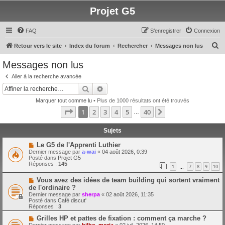
Projet G5
FAQ
S’enregistrer
Connexion
R
Retour vers le site
Index du forum
Rechercher
Messages non lus
e
Messages non lus
c
Aller à la recherche avancée
h
Rechercher
Recherche avancée
e
Marquer tout comme lu
• Plus de 1000 résultats ont été trouvés
r
Page
1
sur
40
1
2
3
4
5
40
Suivante
…
c
h
Sujets
e
N
Le G5 de l'Apprenti Luthier
o
Dernier message par
a-wai
«
04 août 2026, 0:39
r
u
Posté dans
Projet G5
v
Réponses :
145
1
7
8
9
10
e
…
a
N
Vous avez des idées de team building qui sortent vraiment
u
o
m
de l'ordinaire ?
u
e
Dernier message par
sherpa
«
02 août 2026, 11:35
v
s
Posté dans
Café discut'
e
s
Réponses :
3
a
a
u
g
N
Grilles HP et pattes de fixation : comment ça marche ?
m
e
o