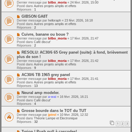
o
m
e
Dernier message par
bilbo_moria
«
24 févr. 2026, 15:00
u
e
Posté dans
Autres projets amplis et effets
v
s
Réponses :
1
e
s
a
N
a
GIBSON GA8T
u
o
g
Dernier message par
helloraph
«
23 févr. 2026, 16:18
m
u
e
Posté dans
Autres projets amplis et effets
e
v
Réponses :
2
s
e
s
a
N
Cuivre, banane ou boue ?
a
u
o
Dernier message par
bilbo_moria
«
17 févr. 2026, 21:47
g
m
u
Posté dans
Café discut'
e
e
v
Réponses :
2
s
e
s
a
N
RESOLU: AC30/6 65 Grey panel (suite): à fond, brièvement
a
u
o
plus de son !
g
m
u
Dernier message par
bilbo_moria
«
17 févr. 2026, 21:42
e
e
v
Posté dans
Autres projets amplis et effets
s
e
Réponses :
9
s
a
a
u
N
AC30/6 TB 1965 grey panel
g
m
o
Dernier message par
bilbo_moria
«
17 févr. 2026, 21:41
e
e
u
Posté dans
Autres projets amplis et effets
s
v
Réponses :
13
s
e
a
a
N
Neural amp modeler.
g
u
o
Dernier message par
a-wai
«
16 févr. 2026, 16:21
e
m
u
Posté dans
Café discut'
e
v
Réponses :
4
s
e
s
a
N
Grosse bourde dans le TOT du TUT
a
u
o
Dernier message par
jptrol
«
10 févr. 2026, 12:32
g
m
u
Posté dans
Théorie Lampe et Electronique
e
e
v
Réponses :
32
1
2
3
s
e
s
a
N
a
Tyrion ! Push pull à cascodes!
u