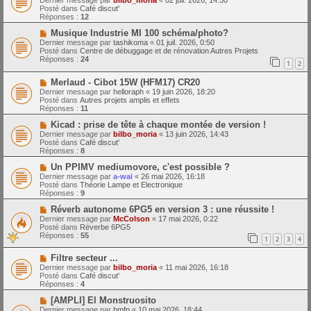
Dernier message par
bilbo_moria
«
02 juil. 2026, 14:50
e
u
Posté dans
Café discut'
s
v
Réponses :
12
s
e
a
a
N
Musique Industrie MI 100 schéma/photo?
g
u
o
Dernier message par
tashikoma
«
01 juil. 2026, 0:50
e
m
u
Posté dans
Centre de débuggage et de rénovation Autres Projets
e
v
Réponses :
24
1
2
s
e
s
a
N
a
Merlaud - Cibot 15W (HFM17) CR20
u
o
g
m
Dernier message par
helloraph
«
19 juin 2026, 18:20
u
e
e
Posté dans
Autres projets amplis et effets
v
s
Réponses :
11
e
s
a
N
a
Kicad : prise de tête à chaque montée de version !
u
o
g
Dernier message par
bilbo_moria
«
13 juin 2026, 14:43
m
u
e
Posté dans
Café discut'
e
v
Réponses :
8
s
e
s
a
N
Un PPIMV mediumovore, c'est possible ?
a
u
o
Dernier message par
a-wai
«
26 mai 2026, 16:18
g
m
u
Posté dans
Théorie Lampe et Electronique
e
e
v
Réponses :
9
s
e
s
a
N
Réverb autonome 6PG5 en version 3 : une réussite !
a
u
o
Dernier message par
McColson
«
17 mai 2026, 0:22
g
m
u
Posté dans
Réverbe 6PG5
e
e
v
Réponses :
55
1
2
3
4
s
e
s
a
N
a
Filtre secteur ...
u
o
g
m
Dernier message par
bilbo_moria
«
11 mai 2026, 16:18
u
e
e
Posté dans
Café discut'
v
s
Réponses :
4
e
s
a
N
a
[AMPLI] El Monstruosito
u
o
g
Dernier message par
bmfp
«
10 mai 2026, 18:44