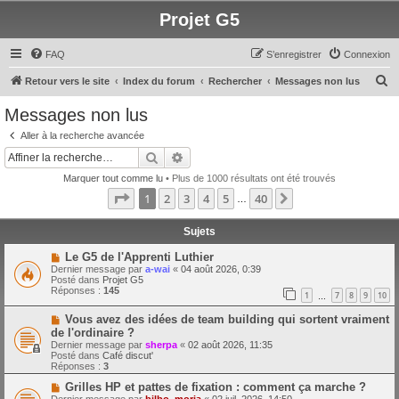
Projet G5
FAQ
S’enregistrer
Connexion
R
Retour vers le site
Index du forum
Rechercher
Messages non lus
e
Messages non lus
c
Aller à la recherche avancée
h
Rechercher
Recherche avancée
e
Marquer tout comme lu
• Plus de 1000 résultats ont été trouvés
r
Page
1
sur
40
1
2
3
4
5
40
Suivante
…
c
h
Sujets
e
N
Le G5 de l'Apprenti Luthier
o
Dernier message par
a-wai
«
04 août 2026, 0:39
r
u
Posté dans
Projet G5
v
Réponses :
145
1
7
8
9
10
e
…
a
N
Vous avez des idées de team building qui sortent vraiment
u
o
m
de l'ordinaire ?
u
e
Dernier message par
sherpa
«
02 août 2026, 11:35
v
s
Posté dans
Café discut'
e
s
Réponses :
3
a
a
u
g
N
Grilles HP et pattes de fixation : comment ça marche ?
m
e
o