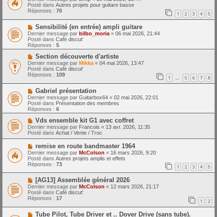
m
u
e
Posté dans
Autres projets pour guitare basse
e
v
Réponses :
70
1
2
3
4
5
s
e
s
a
N
a
Sensibilité (en entrée) ampli guitare
u
o
g
m
Dernier message par
bilbo_moria
«
06 mai 2026, 21:44
u
e
e
Posté dans
Café discut'
v
s
Réponses :
5
e
s
a
N
a
Section découverte d'artiste
u
o
g
Dernier message par
Mikka
«
04 mai 2026, 13:47
m
u
e
Posté dans
Café discut'
e
v
Réponses :
109
1
5
6
7
8
s
e
…
s
a
N
a
Gabriel présentation
u
o
g
m
Dernier message par
Guitarbox64
«
02 mai 2026, 22:01
u
e
e
Posté dans
Présentation des membres
v
s
Réponses :
6
e
s
a
N
a
Vds ensemble kit G1 avec coffret
u
o
g
Dernier message par
Francois
«
13 avr. 2026, 11:35
m
u
e
Posté dans
Achat / Vente / Troc
e
v
s
e
N
remise en route bandmaster 1964
s
a
o
Dernier message par
McColson
«
16 mars 2026, 9:20
a
u
u
Posté dans
Autres projets amplis et effets
g
m
v
Réponses :
73
e
e
1
2
3
4
5
e
s
a
s
N
[AG13] Assemblée général 2026
u
a
o
m
Dernier message par
McColson
«
12 mars 2026, 21:17
g
u
e
Posté dans
Café discut'
e
v
s
Réponses :
17
1
2
e
s
a
a
N
Tube Pilot, Tube Driver et .. Dover Drive (sans tube).
u
g