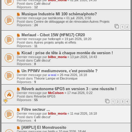
Dernier message par
bilbo_moria
«
02 juil. 2026, 14:50
e
u
Posté dans
Café discut'
s
v
Réponses :
12
s
e
a
a
N
Musique Industrie MI 100 schéma/photo?
g
u
o
Dernier message par
tashikoma
«
01 juil. 2026, 0:50
e
m
u
Posté dans
Centre de débuggage et de rénovation Autres Projets
e
v
Réponses :
24
1
2
s
e
s
a
N
a
Merlaud - Cibot 15W (HFM17) CR20
u
o
g
m
Dernier message par
helloraph
«
19 juin 2026, 18:20
u
e
e
Posté dans
Autres projets amplis et effets
v
s
Réponses :
11
e
s
a
N
a
Kicad : prise de tête à chaque montée de version !
u
o
g
Dernier message par
bilbo_moria
«
13 juin 2026, 14:43
m
u
e
Posté dans
Café discut'
e
v
Réponses :
8
s
e
s
a
N
Un PPIMV mediumovore, c'est possible ?
a
u
o
Dernier message par
a-wai
«
26 mai 2026, 16:18
g
m
u
Posté dans
Théorie Lampe et Electronique
e
e
v
Réponses :
9
s
e
s
a
N
Réverb autonome 6PG5 en version 3 : une réussite !
a
u
o
Dernier message par
McColson
«
17 mai 2026, 0:22
g
m
u
Posté dans
Réverbe 6PG5
e
e
v
Réponses :
55
1
2
3
4
s
e
s
a
N
a
Filtre secteur ...
u
o
g
m
Dernier message par
bilbo_moria
«
11 mai 2026, 16:18
u
e
e
Posté dans
Café discut'
v
s
Réponses :
4
e
s
a
N
a
[AMPLI] El Monstruosito
u
o
g
Dernier message par
bmfp
«
10 mai 2026, 18:44