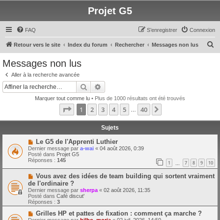
Projet G5
FAQ
S’enregistrer
Connexion
R
Retour vers le site
Index du forum
Rechercher
Messages non lus
e
Messages non lus
c
Aller à la recherche avancée
h
Rechercher
Recherche avancée
e
Marquer tout comme lu
• Plus de 1000 résultats ont été trouvés
r
Page
1
sur
40
1
2
3
4
5
40
Suivante
…
c
h
Sujets
e
N
Le G5 de l'Apprenti Luthier
o
Dernier message par
a-wai
«
04 août 2026, 0:39
r
u
Posté dans
Projet G5
v
Réponses :
145
1
7
8
9
10
e
…
a
N
Vous avez des idées de team building qui sortent vraiment
u
o
m
de l'ordinaire ?
u
e
Dernier message par
sherpa
«
02 août 2026, 11:35
v
s
Posté dans
Café discut'
e
s
Réponses :
3
a
a
u
g
N
Grilles HP et pattes de fixation : comment ça marche ?
m
e
o