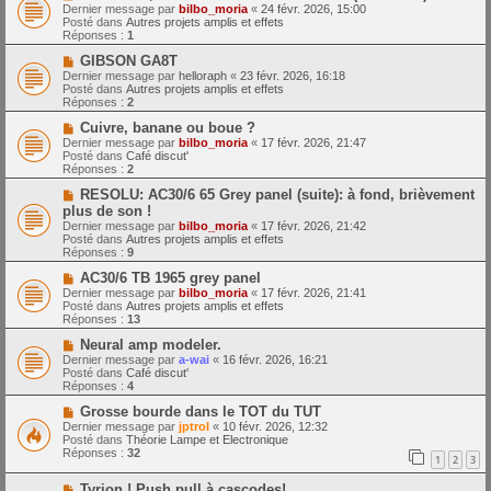
o
m
e
Dernier message par
bilbo_moria
«
24 févr. 2026, 15:00
u
e
Posté dans
Autres projets amplis et effets
v
s
Réponses :
1
e
s
a
N
a
GIBSON GA8T
u
o
g
Dernier message par
helloraph
«
23 févr. 2026, 16:18
m
u
e
Posté dans
Autres projets amplis et effets
e
v
Réponses :
2
s
e
s
a
N
Cuivre, banane ou boue ?
a
u
o
Dernier message par
bilbo_moria
«
17 févr. 2026, 21:47
g
m
u
Posté dans
Café discut'
e
e
v
Réponses :
2
s
e
s
a
N
RESOLU: AC30/6 65 Grey panel (suite): à fond, brièvement
a
u
o
plus de son !
g
m
u
Dernier message par
bilbo_moria
«
17 févr. 2026, 21:42
e
e
v
Posté dans
Autres projets amplis et effets
s
e
Réponses :
9
s
a
a
u
N
AC30/6 TB 1965 grey panel
g
m
o
Dernier message par
bilbo_moria
«
17 févr. 2026, 21:41
e
e
u
Posté dans
Autres projets amplis et effets
s
v
Réponses :
13
s
e
a
a
N
Neural amp modeler.
g
u
o
Dernier message par
a-wai
«
16 févr. 2026, 16:21
e
m
u
Posté dans
Café discut'
e
v
Réponses :
4
s
e
s
a
N
Grosse bourde dans le TOT du TUT
a
u
o
Dernier message par
jptrol
«
10 févr. 2026, 12:32
g
m
u
Posté dans
Théorie Lampe et Electronique
e
e
v
Réponses :
32
1
2
3
s
e
s
a
N
a
Tyrion ! Push pull à cascodes!
u