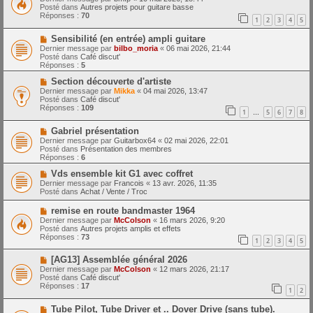
m
u
e
Posté dans
Autres projets pour guitare basse
e
v
Réponses :
70
1
2
3
4
5
s
e
s
a
N
a
Sensibilité (en entrée) ampli guitare
u
o
g
m
Dernier message par
bilbo_moria
«
06 mai 2026, 21:44
u
e
e
Posté dans
Café discut'
v
s
Réponses :
5
e
s
a
N
a
Section découverte d'artiste
u
o
g
Dernier message par
Mikka
«
04 mai 2026, 13:47
m
u
e
Posté dans
Café discut'
e
v
Réponses :
109
1
5
6
7
8
s
e
…
s
a
N
a
Gabriel présentation
u
o
g
m
Dernier message par
Guitarbox64
«
02 mai 2026, 22:01
u
e
e
Posté dans
Présentation des membres
v
s
Réponses :
6
e
s
a
N
a
Vds ensemble kit G1 avec coffret
u
o
g
Dernier message par
Francois
«
13 avr. 2026, 11:35
m
u
e
Posté dans
Achat / Vente / Troc
e
v
s
e
N
remise en route bandmaster 1964
s
a
o
Dernier message par
McColson
«
16 mars 2026, 9:20
a
u
u
Posté dans
Autres projets amplis et effets
g
m
v
Réponses :
73
e
e
1
2
3
4
5
e
s
a
s
N
[AG13] Assemblée général 2026
u
a
o
m
Dernier message par
McColson
«
12 mars 2026, 21:17
g
u
e
Posté dans
Café discut'
e
v
s
Réponses :
17
1
2
e
s
a
a
N
Tube Pilot, Tube Driver et .. Dover Drive (sans tube).
u
g