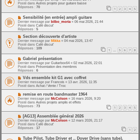
m
u
e
Posté dans
Autres projets pour guitare basse
e
v
Réponses :
70
1
2
3
4
5
s
e
s
a
N
a
Sensibilité (en entrée) ampli guitare
u
o
g
m
Dernier message par
bilbo_moria
«
06 mai 2026, 21:44
u
e
e
Posté dans
Café discut'
v
s
Réponses :
5
e
s
a
N
a
Section découverte d'artiste
u
o
g
Dernier message par
Mikka
«
04 mai 2026, 13:47
m
u
e
Posté dans
Café discut'
e
v
Réponses :
109
1
5
6
7
8
s
e
…
s
a
N
a
Gabriel présentation
u
o
g
m
Dernier message par
Guitarbox64
«
02 mai 2026, 22:01
u
e
e
Posté dans
Présentation des membres
v
s
Réponses :
6
e
s
a
N
a
Vds ensemble kit G1 avec coffret
u
o
g
Dernier message par
Francois
«
13 avr. 2026, 11:35
m
u
e
Posté dans
Achat / Vente / Troc
e
v
s
e
N
remise en route bandmaster 1964
s
a
o
Dernier message par
McColson
«
16 mars 2026, 9:20
a
u
u
Posté dans
Autres projets amplis et effets
g
m
v
Réponses :
73
e
e
1
2
3
4
5
e
s
a
s
N
[AG13] Assemblée général 2026
u
a
o
m
Dernier message par
McColson
«
12 mars 2026, 21:17
g
u
e
Posté dans
Café discut'
e
v
s
Réponses :
17
1
2
e
s
a
a
N
Tube Pilot, Tube Driver et .. Dover Drive (sans tube).
u
g