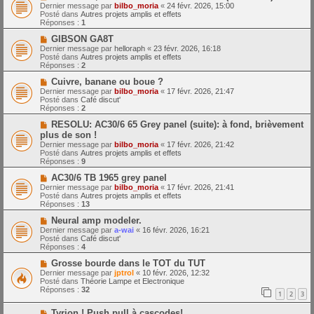
o
m
e
Dernier message par
bilbo_moria
«
24 févr. 2026, 15:00
u
e
Posté dans
Autres projets amplis et effets
v
s
Réponses :
1
e
s
a
N
a
GIBSON GA8T
u
o
g
Dernier message par
helloraph
«
23 févr. 2026, 16:18
m
u
e
Posté dans
Autres projets amplis et effets
e
v
Réponses :
2
s
e
s
a
N
Cuivre, banane ou boue ?
a
u
o
Dernier message par
bilbo_moria
«
17 févr. 2026, 21:47
g
m
u
Posté dans
Café discut'
e
e
v
Réponses :
2
s
e
s
a
N
RESOLU: AC30/6 65 Grey panel (suite): à fond, brièvement
a
u
o
plus de son !
g
m
u
Dernier message par
bilbo_moria
«
17 févr. 2026, 21:42
e
e
v
Posté dans
Autres projets amplis et effets
s
e
Réponses :
9
s
a
a
u
N
AC30/6 TB 1965 grey panel
g
m
o
Dernier message par
bilbo_moria
«
17 févr. 2026, 21:41
e
e
u
Posté dans
Autres projets amplis et effets
s
v
Réponses :
13
s
e
a
a
N
Neural amp modeler.
g
u
o
Dernier message par
a-wai
«
16 févr. 2026, 16:21
e
m
u
Posté dans
Café discut'
e
v
Réponses :
4
s
e
s
a
N
Grosse bourde dans le TOT du TUT
a
u
o
Dernier message par
jptrol
«
10 févr. 2026, 12:32
g
m
u
Posté dans
Théorie Lampe et Electronique
e
e
v
Réponses :
32
1
2
3
s
e
s
a
N
a
Tyrion ! Push pull à cascodes!
u