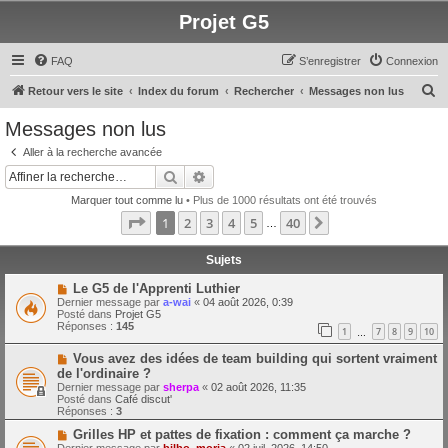
Projet G5
FAQ
S’enregistrer
Connexion
R
Retour vers le site
Index du forum
Rechercher
Messages non lus
e
Messages non lus
c
Aller à la recherche avancée
h
Rechercher
Recherche avancée
e
Marquer tout comme lu
• Plus de 1000 résultats ont été trouvés
r
Page
1
sur
40
1
2
3
4
5
40
Suivante
…
c
h
Sujets
e
N
Le G5 de l'Apprenti Luthier
o
Dernier message par
a-wai
«
04 août 2026, 0:39
r
u
Posté dans
Projet G5
v
Réponses :
145
1
7
8
9
10
e
…
a
N
Vous avez des idées de team building qui sortent vraiment
u
o
m
de l'ordinaire ?
u
e
Dernier message par
sherpa
«
02 août 2026, 11:35
v
s
Posté dans
Café discut'
e
s
Réponses :
3
a
a
u
g
N
Grilles HP et pattes de fixation : comment ça marche ?
m
e
o