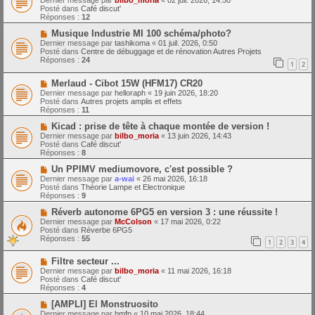
Dernier message par
bilbo_moria
«
02 juil. 2026, 14:50
e
u
Posté dans
Café discut'
s
v
Réponses :
12
s
e
a
a
N
Musique Industrie MI 100 schéma/photo?
g
u
o
Dernier message par
tashikoma
«
01 juil. 2026, 0:50
e
m
u
Posté dans
Centre de débuggage et de rénovation Autres Projets
e
v
Réponses :
24
1
2
s
e
s
a
N
a
Merlaud - Cibot 15W (HFM17) CR20
u
o
g
m
Dernier message par
helloraph
«
19 juin 2026, 18:20
u
e
e
Posté dans
Autres projets amplis et effets
v
s
Réponses :
11
e
s
a
N
a
Kicad : prise de tête à chaque montée de version !
u
o
g
Dernier message par
bilbo_moria
«
13 juin 2026, 14:43
m
u
e
Posté dans
Café discut'
e
v
Réponses :
8
s
e
s
a
N
Un PPIMV mediumovore, c'est possible ?
a
u
o
Dernier message par
a-wai
«
26 mai 2026, 16:18
g
m
u
Posté dans
Théorie Lampe et Electronique
e
e
v
Réponses :
9
s
e
s
a
N
Réverb autonome 6PG5 en version 3 : une réussite !
a
u
o
Dernier message par
McColson
«
17 mai 2026, 0:22
g
m
u
Posté dans
Réverbe 6PG5
e
e
v
Réponses :
55
1
2
3
4
s
e
s
a
N
a
Filtre secteur ...
u
o
g
m
Dernier message par
bilbo_moria
«
11 mai 2026, 16:18
u
e
e
Posté dans
Café discut'
v
s
Réponses :
4
e
s
a
N
a
[AMPLI] El Monstruosito
u
o
g
Dernier message par
bmfp
«
10 mai 2026, 18:44