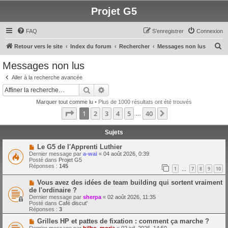
Projet G5
FAQ
S’enregistrer
Connexion
R
Retour vers le site
Index du forum
Rechercher
Messages non lus
e
Messages non lus
c
Aller à la recherche avancée
h
Rechercher
Recherche avancée
e
Marquer tout comme lu
• Plus de 1000 résultats ont été trouvés
r
Page
1
sur
40
1
2
3
4
5
40
Suivante
…
c
h
Sujets
e
N
Le G5 de l'Apprenti Luthier
o
Dernier message par
a-wai
«
04 août 2026, 0:39
r
u
Posté dans
Projet G5
v
Réponses :
145
1
7
8
9
10
e
…
a
N
Vous avez des idées de team building qui sortent vraiment
u
o
m
de l'ordinaire ?
u
e
Dernier message par
sherpa
«
02 août 2026, 11:35
v
s
Posté dans
Café discut'
e
s
Réponses :
3
a
a
u
g
N
Grilles HP et pattes de fixation : comment ça marche ?
m
e
o