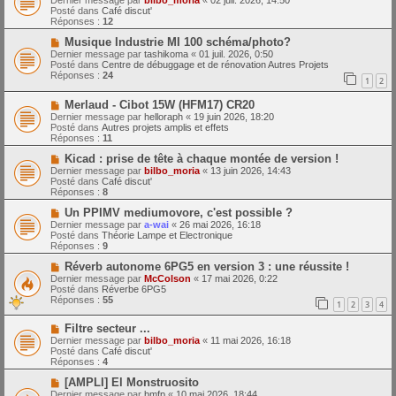
Dernier message par
bilbo_moria
«
02 juil. 2026, 14:50
e
u
Posté dans
Café discut'
s
v
Réponses :
12
s
e
a
a
N
Musique Industrie MI 100 schéma/photo?
g
u
o
Dernier message par
tashikoma
«
01 juil. 2026, 0:50
e
m
u
Posté dans
Centre de débuggage et de rénovation Autres Projets
e
v
Réponses :
24
1
2
s
e
s
a
N
a
Merlaud - Cibot 15W (HFM17) CR20
u
o
g
m
Dernier message par
helloraph
«
19 juin 2026, 18:20
u
e
e
Posté dans
Autres projets amplis et effets
v
s
Réponses :
11
e
s
a
N
a
Kicad : prise de tête à chaque montée de version !
u
o
g
Dernier message par
bilbo_moria
«
13 juin 2026, 14:43
m
u
e
Posté dans
Café discut'
e
v
Réponses :
8
s
e
s
a
N
Un PPIMV mediumovore, c'est possible ?
a
u
o
Dernier message par
a-wai
«
26 mai 2026, 16:18
g
m
u
Posté dans
Théorie Lampe et Electronique
e
e
v
Réponses :
9
s
e
s
a
N
Réverb autonome 6PG5 en version 3 : une réussite !
a
u
o
Dernier message par
McColson
«
17 mai 2026, 0:22
g
m
u
Posté dans
Réverbe 6PG5
e
e
v
Réponses :
55
1
2
3
4
s
e
s
a
N
a
Filtre secteur ...
u
o
g
m
Dernier message par
bilbo_moria
«
11 mai 2026, 16:18
u
e
e
Posté dans
Café discut'
v
s
Réponses :
4
e
s
a
N
a
[AMPLI] El Monstruosito
u
o
g
Dernier message par
bmfp
«
10 mai 2026, 18:44