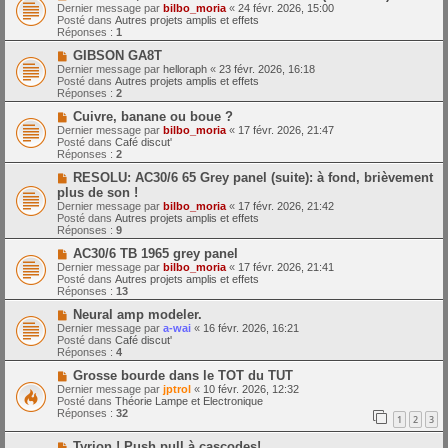
o
m
e
Dernier message par
bilbo_moria
«
24 févr. 2026, 15:00
u
e
Posté dans
Autres projets amplis et effets
v
s
Réponses :
1
e
s
a
N
a
GIBSON GA8T
u
o
g
Dernier message par
helloraph
«
23 févr. 2026, 16:18
m
u
e
Posté dans
Autres projets amplis et effets
e
v
Réponses :
2
s
e
s
a
N
Cuivre, banane ou boue ?
a
u
o
Dernier message par
bilbo_moria
«
17 févr. 2026, 21:47
g
m
u
Posté dans
Café discut'
e
e
v
Réponses :
2
s
e
s
a
N
RESOLU: AC30/6 65 Grey panel (suite): à fond, brièvement
a
u
o
plus de son !
g
m
u
Dernier message par
bilbo_moria
«
17 févr. 2026, 21:42
e
e
v
Posté dans
Autres projets amplis et effets
s
e
Réponses :
9
s
a
a
u
N
AC30/6 TB 1965 grey panel
g
m
o
Dernier message par
bilbo_moria
«
17 févr. 2026, 21:41
e
e
u
Posté dans
Autres projets amplis et effets
s
v
Réponses :
13
s
e
a
a
N
Neural amp modeler.
g
u
o
Dernier message par
a-wai
«
16 févr. 2026, 16:21
e
m
u
Posté dans
Café discut'
e
v
Réponses :
4
s
e
s
a
N
Grosse bourde dans le TOT du TUT
a
u
o
Dernier message par
jptrol
«
10 févr. 2026, 12:32
g
m
u
Posté dans
Théorie Lampe et Electronique
e
e
v
Réponses :
32
1
2
3
s
e
s
a
N
a
Tyrion ! Push pull à cascodes!
u