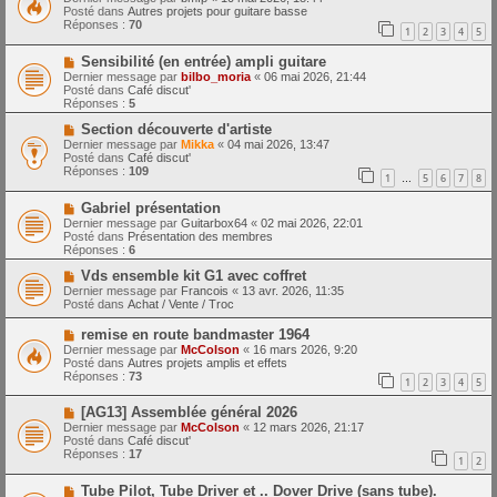
m
u
e
Posté dans
Autres projets pour guitare basse
e
v
Réponses :
70
1
2
3
4
5
s
e
s
a
N
a
Sensibilité (en entrée) ampli guitare
u
o
g
m
Dernier message par
bilbo_moria
«
06 mai 2026, 21:44
u
e
e
Posté dans
Café discut'
v
s
Réponses :
5
e
s
a
N
a
Section découverte d'artiste
u
o
g
Dernier message par
Mikka
«
04 mai 2026, 13:47
m
u
e
Posté dans
Café discut'
e
v
Réponses :
109
1
5
6
7
8
s
e
…
s
a
N
a
Gabriel présentation
u
o
g
m
Dernier message par
Guitarbox64
«
02 mai 2026, 22:01
u
e
e
Posté dans
Présentation des membres
v
s
Réponses :
6
e
s
a
N
a
Vds ensemble kit G1 avec coffret
u
o
g
Dernier message par
Francois
«
13 avr. 2026, 11:35
m
u
e
Posté dans
Achat / Vente / Troc
e
v
s
e
N
remise en route bandmaster 1964
s
a
o
Dernier message par
McColson
«
16 mars 2026, 9:20
a
u
u
Posté dans
Autres projets amplis et effets
g
m
v
Réponses :
73
e
e
1
2
3
4
5
e
s
a
s
N
[AG13] Assemblée général 2026
u
a
o
m
Dernier message par
McColson
«
12 mars 2026, 21:17
g
u
e
Posté dans
Café discut'
e
v
s
Réponses :
17
1
2
e
s
a
a
N
Tube Pilot, Tube Driver et .. Dover Drive (sans tube).
u
g