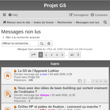
Projet G5
FAQ
S’enregistrer
Connexion
R
Retour vers le site
Index du forum
Rechercher
Messages non lus
e
Messages non lus
c
Aller à la recherche avancée
h
Rechercher
Recherche avancée
e
Marquer tout comme lu
• Plus de 1000 résultats ont été trouvés
r
Page
1
sur
40
1
2
3
4
5
40
Suivante
…
c
h
Sujets
e
N
Le G5 de l'Apprenti Luthier
o
Dernier message par
a-wai
«
04 août 2026, 0:39
r
u
Posté dans
Projet G5
v
Réponses :
145
1
7
8
9
10
e
…
a
N
Vous avez des idées de team building qui sortent vraiment
u
o
m
de l'ordinaire ?
u
e
Dernier message par
sherpa
«
02 août 2026, 11:35
v
s
Posté dans
Café discut'
e
s
Réponses :
3
a
a
u
g
N
Grilles HP et pattes de fixation : comment ça marche ?
m
e
o