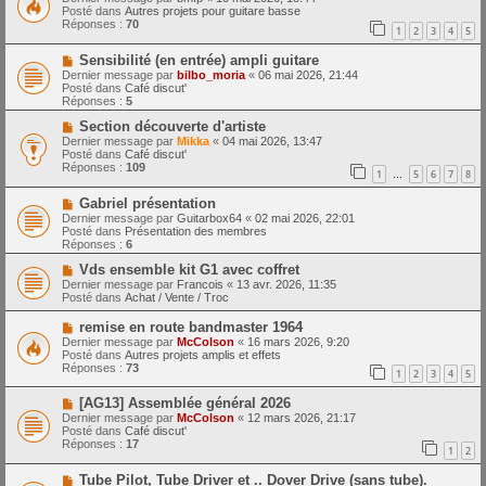
m
u
e
Posté dans
Autres projets pour guitare basse
e
v
Réponses :
70
1
2
3
4
5
s
e
s
a
N
a
Sensibilité (en entrée) ampli guitare
u
o
g
m
Dernier message par
bilbo_moria
«
06 mai 2026, 21:44
u
e
e
Posté dans
Café discut'
v
s
Réponses :
5
e
s
a
N
a
Section découverte d'artiste
u
o
g
Dernier message par
Mikka
«
04 mai 2026, 13:47
m
u
e
Posté dans
Café discut'
e
v
Réponses :
109
1
5
6
7
8
s
e
…
s
a
N
a
Gabriel présentation
u
o
g
m
Dernier message par
Guitarbox64
«
02 mai 2026, 22:01
u
e
e
Posté dans
Présentation des membres
v
s
Réponses :
6
e
s
a
N
a
Vds ensemble kit G1 avec coffret
u
o
g
Dernier message par
Francois
«
13 avr. 2026, 11:35
m
u
e
Posté dans
Achat / Vente / Troc
e
v
s
e
N
remise en route bandmaster 1964
s
a
o
Dernier message par
McColson
«
16 mars 2026, 9:20
a
u
u
Posté dans
Autres projets amplis et effets
g
m
v
Réponses :
73
e
e
1
2
3
4
5
e
s
a
s
N
[AG13] Assemblée général 2026
u
a
o
m
Dernier message par
McColson
«
12 mars 2026, 21:17
g
u
e
Posté dans
Café discut'
e
v
s
Réponses :
17
1
2
e
s
a
a
N
Tube Pilot, Tube Driver et .. Dover Drive (sans tube).
u
g