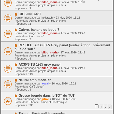
o
m
e
Dernier message par
bilbo_moria
«
24 févr. 2026, 15:00
u
e
Posté dans
Autres projets amplis et effets
v
s
Réponses :
1
e
s
a
N
a
GIBSON GA8T
u
o
g
Dernier message par
helloraph
«
23 févr. 2026, 16:18
m
u
e
Posté dans
Autres projets amplis et effets
e
v
Réponses :
2
s
e
s
a
N
Cuivre, banane ou boue ?
a
u
o
Dernier message par
bilbo_moria
«
17 févr. 2026, 21:47
g
m
u
Posté dans
Café discut'
e
e
v
Réponses :
2
s
e
s
a
N
RESOLU: AC30/6 65 Grey panel (suite): à fond, brièvement
a
u
o
plus de son !
g
m
u
Dernier message par
bilbo_moria
«
17 févr. 2026, 21:42
e
e
v
Posté dans
Autres projets amplis et effets
s
e
Réponses :
9
s
a
a
u
N
AC30/6 TB 1965 grey panel
g
m
o
Dernier message par
bilbo_moria
«
17 févr. 2026, 21:41
e
e
u
Posté dans
Autres projets amplis et effets
s
v
Réponses :
13
s
e
a
a
N
Neural amp modeler.
g
u
o
Dernier message par
a-wai
«
16 févr. 2026, 16:21
e
m
u
Posté dans
Café discut'
e
v
Réponses :
4
s
e
s
a
N
Grosse bourde dans le TOT du TUT
a
u
o
Dernier message par
jptrol
«
10 févr. 2026, 12:32
g
m
u
Posté dans
Théorie Lampe et Electronique
e
e
v
Réponses :
32
1
2
3
s
e
s
a
N
a
Tyrion ! Push pull à cascodes!
u