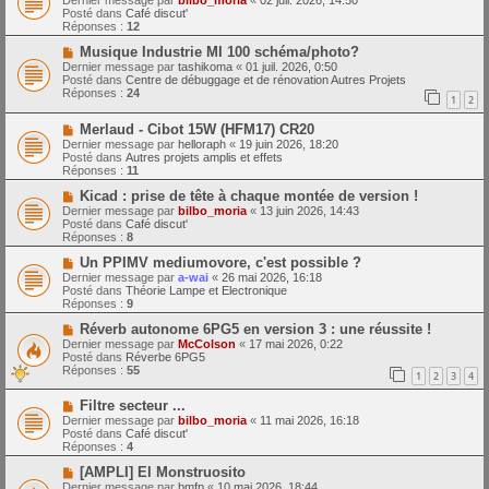
Dernier message par
bilbo_moria
«
02 juil. 2026, 14:50
e
u
Posté dans
Café discut'
s
v
Réponses :
12
s
e
a
a
N
Musique Industrie MI 100 schéma/photo?
g
u
o
Dernier message par
tashikoma
«
01 juil. 2026, 0:50
e
m
u
Posté dans
Centre de débuggage et de rénovation Autres Projets
e
v
Réponses :
24
1
2
s
e
s
a
N
a
Merlaud - Cibot 15W (HFM17) CR20
u
o
g
m
Dernier message par
helloraph
«
19 juin 2026, 18:20
u
e
e
Posté dans
Autres projets amplis et effets
v
s
Réponses :
11
e
s
a
N
a
Kicad : prise de tête à chaque montée de version !
u
o
g
Dernier message par
bilbo_moria
«
13 juin 2026, 14:43
m
u
e
Posté dans
Café discut'
e
v
Réponses :
8
s
e
s
a
N
Un PPIMV mediumovore, c'est possible ?
a
u
o
Dernier message par
a-wai
«
26 mai 2026, 16:18
g
m
u
Posté dans
Théorie Lampe et Electronique
e
e
v
Réponses :
9
s
e
s
a
N
Réverb autonome 6PG5 en version 3 : une réussite !
a
u
o
Dernier message par
McColson
«
17 mai 2026, 0:22
g
m
u
Posté dans
Réverbe 6PG5
e
e
v
Réponses :
55
1
2
3
4
s
e
s
a
N
a
Filtre secteur ...
u
o
g
m
Dernier message par
bilbo_moria
«
11 mai 2026, 16:18
u
e
e
Posté dans
Café discut'
v
s
Réponses :
4
e
s
a
N
a
[AMPLI] El Monstruosito
u
o
g
Dernier message par
bmfp
«
10 mai 2026, 18:44