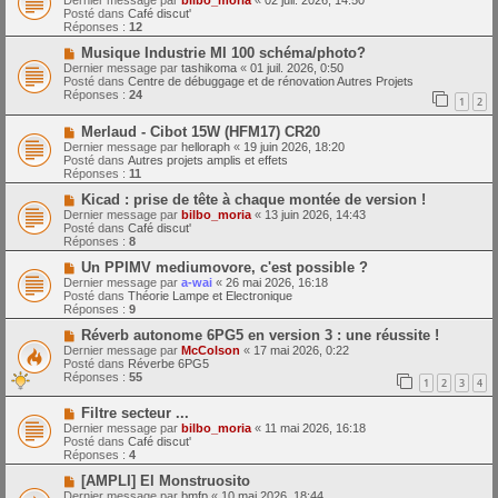
Dernier message par
bilbo_moria
«
02 juil. 2026, 14:50
e
u
Posté dans
Café discut'
s
v
Réponses :
12
s
e
a
a
N
Musique Industrie MI 100 schéma/photo?
g
u
o
Dernier message par
tashikoma
«
01 juil. 2026, 0:50
e
m
u
Posté dans
Centre de débuggage et de rénovation Autres Projets
e
v
Réponses :
24
1
2
s
e
s
a
N
a
Merlaud - Cibot 15W (HFM17) CR20
u
o
g
m
Dernier message par
helloraph
«
19 juin 2026, 18:20
u
e
e
Posté dans
Autres projets amplis et effets
v
s
Réponses :
11
e
s
a
N
a
Kicad : prise de tête à chaque montée de version !
u
o
g
Dernier message par
bilbo_moria
«
13 juin 2026, 14:43
m
u
e
Posté dans
Café discut'
e
v
Réponses :
8
s
e
s
a
N
Un PPIMV mediumovore, c'est possible ?
a
u
o
Dernier message par
a-wai
«
26 mai 2026, 16:18
g
m
u
Posté dans
Théorie Lampe et Electronique
e
e
v
Réponses :
9
s
e
s
a
N
Réverb autonome 6PG5 en version 3 : une réussite !
a
u
o
Dernier message par
McColson
«
17 mai 2026, 0:22
g
m
u
Posté dans
Réverbe 6PG5
e
e
v
Réponses :
55
1
2
3
4
s
e
s
a
N
a
Filtre secteur ...
u
o
g
m
Dernier message par
bilbo_moria
«
11 mai 2026, 16:18
u
e
e
Posté dans
Café discut'
v
s
Réponses :
4
e
s
a
N
a
[AMPLI] El Monstruosito
u
o
g
Dernier message par
bmfp
«
10 mai 2026, 18:44