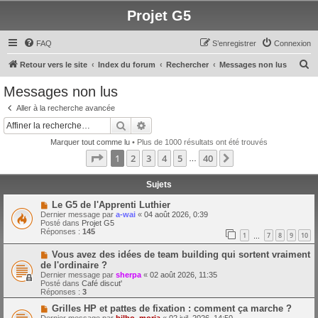
Projet G5
FAQ
S’enregistrer
Connexion
R
Retour vers le site
Index du forum
Rechercher
Messages non lus
e
Messages non lus
c
Aller à la recherche avancée
h
Rechercher
Recherche avancée
e
Marquer tout comme lu
• Plus de 1000 résultats ont été trouvés
r
Page
1
sur
40
1
2
3
4
5
40
Suivante
…
c
h
Sujets
e
N
Le G5 de l'Apprenti Luthier
o
Dernier message par
a-wai
«
04 août 2026, 0:39
r
u
Posté dans
Projet G5
v
Réponses :
145
1
7
8
9
10
e
…
a
N
Vous avez des idées de team building qui sortent vraiment
u
o
m
de l'ordinaire ?
u
e
Dernier message par
sherpa
«
02 août 2026, 11:35
v
s
Posté dans
Café discut'
e
s
Réponses :
3
a
a
u
g
N
Grilles HP et pattes de fixation : comment ça marche ?
m
e
o