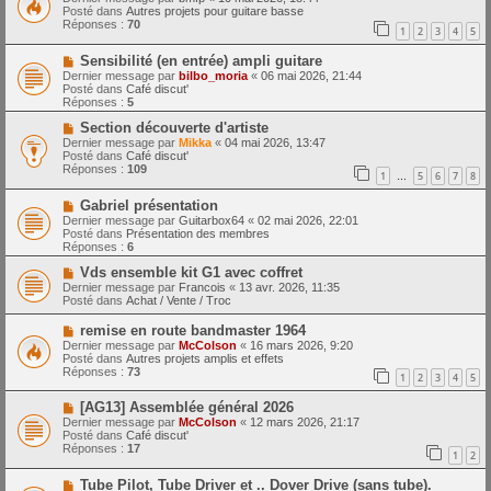
m
u
e
Posté dans
Autres projets pour guitare basse
e
v
Réponses :
70
1
2
3
4
5
s
e
s
a
N
a
Sensibilité (en entrée) ampli guitare
u
o
g
m
Dernier message par
bilbo_moria
«
06 mai 2026, 21:44
u
e
e
Posté dans
Café discut'
v
s
Réponses :
5
e
s
a
N
a
Section découverte d'artiste
u
o
g
Dernier message par
Mikka
«
04 mai 2026, 13:47
m
u
e
Posté dans
Café discut'
e
v
Réponses :
109
1
5
6
7
8
s
e
…
s
a
N
a
Gabriel présentation
u
o
g
m
Dernier message par
Guitarbox64
«
02 mai 2026, 22:01
u
e
e
Posté dans
Présentation des membres
v
s
Réponses :
6
e
s
a
N
a
Vds ensemble kit G1 avec coffret
u
o
g
Dernier message par
Francois
«
13 avr. 2026, 11:35
m
u
e
Posté dans
Achat / Vente / Troc
e
v
s
e
N
remise en route bandmaster 1964
s
a
o
Dernier message par
McColson
«
16 mars 2026, 9:20
a
u
u
Posté dans
Autres projets amplis et effets
g
m
v
Réponses :
73
e
e
1
2
3
4
5
e
s
a
s
N
[AG13] Assemblée général 2026
u
a
o
m
Dernier message par
McColson
«
12 mars 2026, 21:17
g
u
e
Posté dans
Café discut'
e
v
s
Réponses :
17
1
2
e
s
a
a
N
Tube Pilot, Tube Driver et .. Dover Drive (sans tube).
u
g