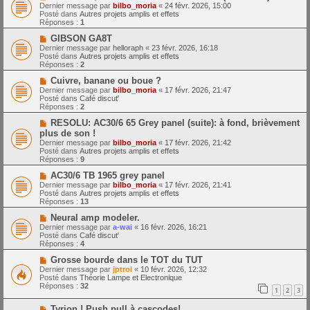
o
m
e
Dernier message par
bilbo_moria
«
24 févr. 2026, 15:00
u
e
Posté dans
Autres projets amplis et effets
v
s
Réponses :
1
e
s
a
N
a
GIBSON GA8T
u
o
g
Dernier message par
helloraph
«
23 févr. 2026, 16:18
m
u
e
Posté dans
Autres projets amplis et effets
e
v
Réponses :
2
s
e
s
a
N
Cuivre, banane ou boue ?
a
u
o
Dernier message par
bilbo_moria
«
17 févr. 2026, 21:47
g
m
u
Posté dans
Café discut'
e
e
v
Réponses :
2
s
e
s
a
N
RESOLU: AC30/6 65 Grey panel (suite): à fond, brièvement
a
u
o
plus de son !
g
m
u
Dernier message par
bilbo_moria
«
17 févr. 2026, 21:42
e
e
v
Posté dans
Autres projets amplis et effets
s
e
Réponses :
9
s
a
a
u
N
AC30/6 TB 1965 grey panel
g
m
o
Dernier message par
bilbo_moria
«
17 févr. 2026, 21:41
e
e
u
Posté dans
Autres projets amplis et effets
s
v
Réponses :
13
s
e
a
a
N
Neural amp modeler.
g
u
o
Dernier message par
a-wai
«
16 févr. 2026, 16:21
e
m
u
Posté dans
Café discut'
e
v
Réponses :
4
s
e
s
a
N
Grosse bourde dans le TOT du TUT
a
u
o
Dernier message par
jptrol
«
10 févr. 2026, 12:32
g
m
u
Posté dans
Théorie Lampe et Electronique
e
e
v
Réponses :
32
1
2
3
s
e
s
a
N
a
Tyrion ! Push pull à cascodes!
u