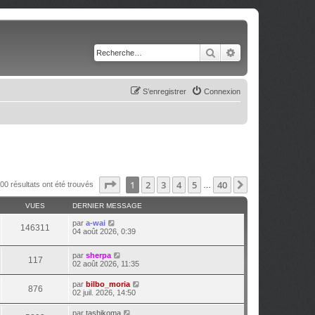
Rechercher
Recherche avancé
S’enregistrer
Connexion
Page
1
sur
40
1
2
3
4
5
40
Suivante
00 résultats ont été trouvés
…
VUES
DERNIER MESSAGE
par
a-wai
146311
04 août 2026, 0:39
par
sherpa
117
02 août 2026, 11:35
par
bilbo_moria
876
02 juil. 2026, 14:50
par
tashikoma