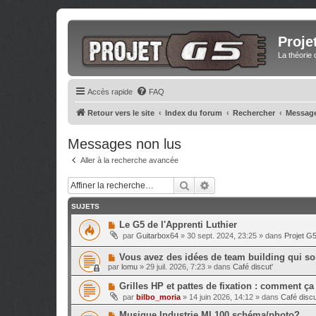
Proje
La théorie 
Accès rapide
FAQ
Retour vers le site
Index du forum
Rechercher
Message
Messages non lus
Aller à la recherche avancée
Rechercher
Recherche avancée
SUJETS
N
Le G5 de l'Apprenti Luthier
o
par
Guitarbox64
»
30 sept. 2024, 23:25
» dans
Projet G
u
v
N
Vous avez des idées de team building qui sor
e
o
a
par
lomu
»
29 juil. 2026, 7:23
» dans
Café discut'
u
u
v
m
N
Grilles HP et pattes de fixation : comment ç
e
e
o
par
bilbo_moria
»
14 juin 2026, 14:12
» dans
Café discu
a
s
u
u
s
v
N
Musique Industrie MI 100 schéma/photo?
m
a