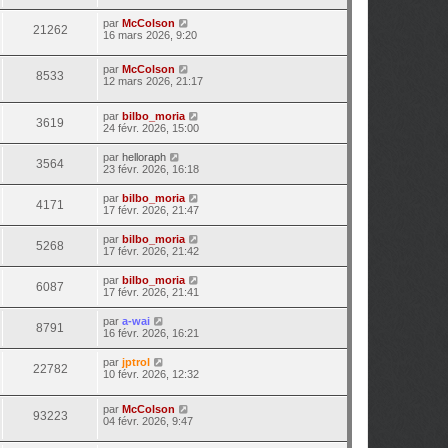
par
McColson
21262
16 mars 2026, 9:20
par
McColson
8533
12 mars 2026, 21:17
par
bilbo_moria
3619
24 févr. 2026, 15:00
par
helloraph
3564
23 févr. 2026, 16:18
par
bilbo_moria
4171
17 févr. 2026, 21:47
par
bilbo_moria
5268
17 févr. 2026, 21:42
par
bilbo_moria
6087
17 févr. 2026, 21:41
par
a-wai
8791
16 févr. 2026, 16:21
par
jptrol
22782
10 févr. 2026, 12:32
par
McColson
93223
04 févr. 2026, 9:47