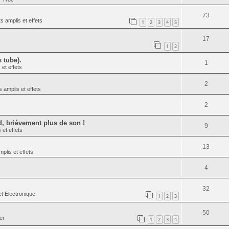
73
s amplis et effets
1
2
3
4
5
17
1
2
s tube).
1
 et effets
2
s amplis et effets
2
d, brièvement plus de son !
9
 et effets
13
plis et effets
4
32
t Electronique
1
2
3
50
er
1
2
3
4