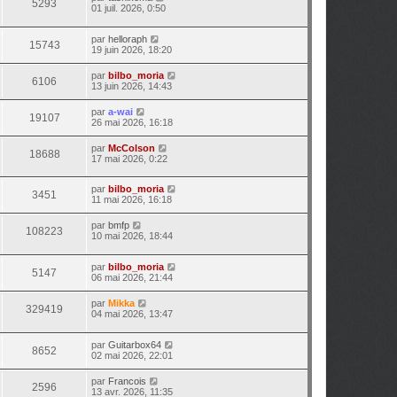
5293
01 juil. 2026, 0:50
par
helloraph
15743
19 juin 2026, 18:20
par
bilbo_moria
6106
13 juin 2026, 14:43
par
a-wai
19107
26 mai 2026, 16:18
par
McColson
18688
17 mai 2026, 0:22
par
bilbo_moria
3451
11 mai 2026, 16:18
par
bmfp
108223
10 mai 2026, 18:44
par
bilbo_moria
5147
06 mai 2026, 21:44
par
Mikka
329419
04 mai 2026, 13:47
par
Guitarbox64
8652
02 mai 2026, 22:01
par
Francois
2596
13 avr. 2026, 11:35