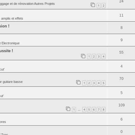
24
ggage et de rénovation Autres Projets
1
2
11
 amplis et effets
ion !
8
9
 Electronique
ssite !
55
1
2
3
4
4
cut'
70
ur guitare basse
1
2
3
4
5
5
ut'
109
1
4
5
6
7
8
…
6
bres
0
/ Troc