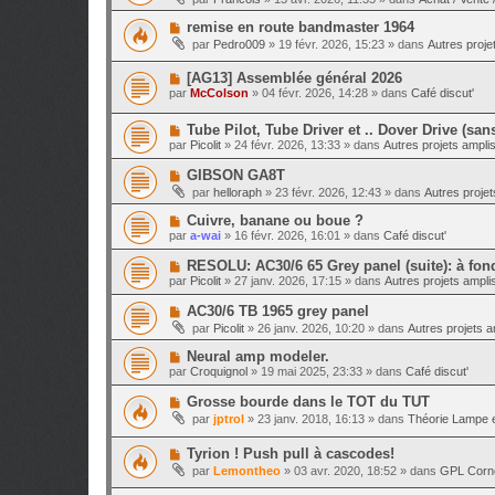
s
u
e
u
s
v
N
remise en route bandmaster 1964
m
a
e
o
e
g
par
Pedro009
»
19 févr. 2026, 15:23
» dans
Autres projet
a
u
s
e
u
v
s
m
N
[AG13] Assemblée général 2026
e
a
e
o
a
g
par
McColson
»
04 févr. 2026, 14:28
» dans
Café discut'
s
u
u
e
s
v
m
a
N
Tube Pilot, Tube Driver et .. Dover Drive (san
e
e
g
o
a
s
par
Picolit
»
24 févr. 2026, 13:33
» dans
Autres projets amplis
e
u
u
s
v
m
a
N
GIBSON GA8T
e
e
g
o
par
helloraph
»
23 févr. 2026, 12:43
» dans
Autres projet
a
s
e
u
u
s
v
N
Cuivre, banane ou boue ?
m
a
e
o
e
g
par
a-wai
»
16 févr. 2026, 16:01
» dans
Café discut'
a
u
s
e
u
v
s
N
RESOLU: AC30/6 65 Grey panel (suite): à fon
m
e
a
o
e
par
Picolit
»
27 janv. 2026, 17:15
» dans
Autres projets amplis
a
g
u
s
u
e
v
s
N
AC30/6 TB 1965 grey panel
m
e
a
o
e
par
Picolit
»
26 janv. 2026, 10:20
» dans
Autres projets am
a
g
u
s
u
e
v
s
N
Neural amp modeler.
m
e
a
o
e
par
Croquignol
»
19 mai 2025, 23:33
» dans
Café discut'
a
g
u
s
u
e
v
s
N
Grosse bourde dans le TOT du TUT
m
e
a
o
e
par
jptrol
»
23 janv. 2018, 16:13
» dans
Théorie Lampe e
a
g
u
s
u
e
v
s
m
N
Tyrion ! Push pull à cascodes!
e
a
e
o
a
g
par
Lemontheo
»
03 avr. 2020, 18:52
» dans
GPL Corn
s
u
u
e
s
v
m