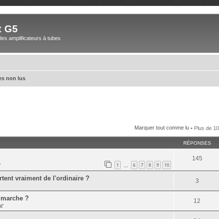
t G5
des amplificateurs à tubes
s non lus
Marquer tout comme lu
• Plus de 10
RÉPONSES
145
5
1
6
7
8
9
10
…
tent vraiment de l'ordinaire ?
3
a marche ?
12
t'