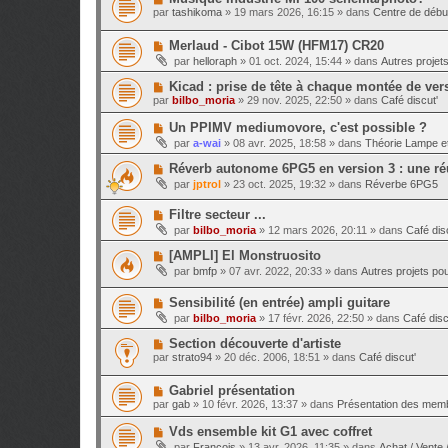
e
o
e
g
par
tashikoma
»
19 mars 2026, 16:15
» dans
Centre de débu
a
u
s
e
u
v
s
m
N
Merlaud - Cibot 15W (HFM17) CR20
e
a
e
o
a
g
par
helloraph
»
01 oct. 2024, 15:44
» dans
Autres projets
s
u
u
e
s
v
m
N
Kicad : prise de tête à chaque montée de vers
a
e
e
o
g
par
bilbo_moria
»
29 nov. 2025, 22:50
» dans
Café discut'
a
s
u
e
u
s
v
N
Un PPIMV mediumovore, c'est possible ?
m
a
e
o
e
g
par
a-wai
»
08 avr. 2025, 18:58
» dans
Théorie Lampe et
a
u
s
e
u
v
s
N
Réverb autonome 6PG5 en version 3 : une réu
m
e
a
o
e
par
jptrol
»
23 oct. 2025, 19:32
» dans
Réverbe 6PG5
a
g
u
s
u
e
v
s
m
N
Filtre secteur ...
e
a
e
o
a
g
par
bilbo_moria
»
12 mars 2026, 20:11
» dans
Café dis
s
u
u
e
s
v
m
N
[AMPLI] El Monstruosito
a
e
e
o
g
par
bmfp
»
07 avr. 2022, 20:33
» dans
Autres projets po
a
s
u
e
u
s
v
m
a
N
Sensibilité (en entrée) ampli guitare
e
e
g
o
a
par
bilbo_moria
»
17 févr. 2026, 22:50
» dans
Café disc
s
e
u
u
s
v
m
N
Section découverte d'artiste
a
e
e
o
g
par
strato94
»
20 déc. 2006, 18:51
» dans
Café discut'
a
s
u
e
u
s
v
m
a
N
Gabriel présentation
e
e
g
o
a
par
gab
»
10 févr. 2026, 13:37
» dans
Présentation des mem
s
e
u
u
s
v
m
N
Vds ensemble kit G1 avec coffret
a
e
e
o
g
par
Francois
»
13 avr. 2026, 11:35
» dans
Achat / Vente 
a