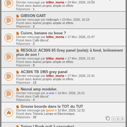
o
m
e
Dernier message par
bilbo_moria
«
24 févr. 2026, 15:00
u
e
Posté dans
Autres projets amplis et effets
v
s
Réponses :
1
e
s
a
N
a
GIBSON GA8T
u
o
g
Dernier message par
helloraph
«
23 févr. 2026, 16:18
m
u
e
Posté dans
Autres projets amplis et effets
e
v
Réponses :
2
s
e
s
a
N
Cuivre, banane ou boue ?
a
u
o
Dernier message par
bilbo_moria
«
17 févr. 2026, 21:47
g
m
u
Posté dans
Café discut'
e
e
v
Réponses :
2
s
e
s
a
N
RESOLU: AC30/6 65 Grey panel (suite): à fond, brièvement
a
u
o
plus de son !
g
m
u
Dernier message par
bilbo_moria
«
17 févr. 2026, 21:42
e
e
v
Posté dans
Autres projets amplis et effets
s
e
Réponses :
9
s
a
a
u
N
AC30/6 TB 1965 grey panel
g
m
o
Dernier message par
bilbo_moria
«
17 févr. 2026, 21:41
e
e
u
Posté dans
Autres projets amplis et effets
s
v
Réponses :
13
s
e
a
a
N
Neural amp modeler.
g
u
o
Dernier message par
a-wai
«
16 févr. 2026, 16:21
e
m
u
Posté dans
Café discut'
e
v
Réponses :
4
s
e
s
a
N
Grosse bourde dans le TOT du TUT
a
u
o
Dernier message par
jptrol
«
10 févr. 2026, 12:32
g
m
u
Posté dans
Théorie Lampe et Electronique
e
e
v
Réponses :
32
1
2
3
s
e
s
a
N
a
Tyrion ! Push pull à cascodes!
u