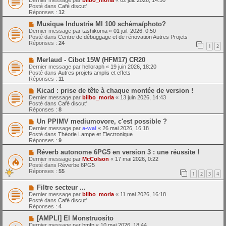
Dernier message par
bilbo_moria
«
02 juil. 2026, 14:50
e
u
Posté dans
Café discut'
s
v
Réponses :
12
s
e
a
a
N
Musique Industrie MI 100 schéma/photo?
g
u
o
Dernier message par
tashikoma
«
01 juil. 2026, 0:50
e
m
u
Posté dans
Centre de débuggage et de rénovation Autres Projets
e
v
Réponses :
24
1
2
s
e
s
a
N
a
Merlaud - Cibot 15W (HFM17) CR20
u
o
g
m
Dernier message par
helloraph
«
19 juin 2026, 18:20
u
e
e
Posté dans
Autres projets amplis et effets
v
s
Réponses :
11
e
s
a
N
a
Kicad : prise de tête à chaque montée de version !
u
o
g
Dernier message par
bilbo_moria
«
13 juin 2026, 14:43
m
u
e
Posté dans
Café discut'
e
v
Réponses :
8
s
e
s
a
N
Un PPIMV mediumovore, c'est possible ?
a
u
o
Dernier message par
a-wai
«
26 mai 2026, 16:18
g
m
u
Posté dans
Théorie Lampe et Electronique
e
e
v
Réponses :
9
s
e
s
a
N
Réverb autonome 6PG5 en version 3 : une réussite !
a
u
o
Dernier message par
McColson
«
17 mai 2026, 0:22
g
m
u
Posté dans
Réverbe 6PG5
e
e
v
Réponses :
55
1
2
3
4
s
e
s
a
N
a
Filtre secteur ...
u
o
g
m
Dernier message par
bilbo_moria
«
11 mai 2026, 16:18
u
e
e
Posté dans
Café discut'
v
s
Réponses :
4
e
s
a
N
a
[AMPLI] El Monstruosito
u
o
g
Dernier message par
bmfp
«
10 mai 2026, 18:44