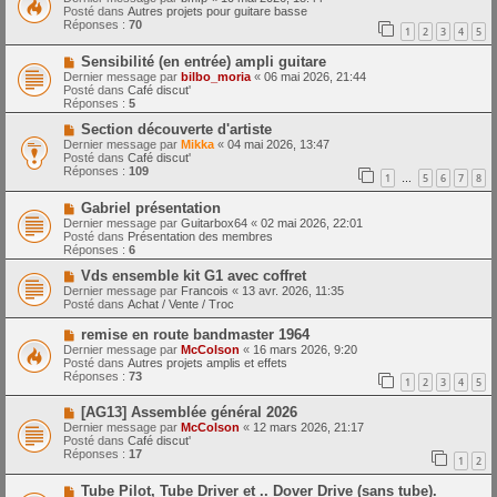
m
u
e
Posté dans
Autres projets pour guitare basse
e
v
Réponses :
70
1
2
3
4
5
s
e
s
a
N
a
Sensibilité (en entrée) ampli guitare
u
o
g
m
Dernier message par
bilbo_moria
«
06 mai 2026, 21:44
u
e
e
Posté dans
Café discut'
v
s
Réponses :
5
e
s
a
N
a
Section découverte d'artiste
u
o
g
Dernier message par
Mikka
«
04 mai 2026, 13:47
m
u
e
Posté dans
Café discut'
e
v
Réponses :
109
1
5
6
7
8
s
e
…
s
a
N
a
Gabriel présentation
u
o
g
m
Dernier message par
Guitarbox64
«
02 mai 2026, 22:01
u
e
e
Posté dans
Présentation des membres
v
s
Réponses :
6
e
s
a
N
a
Vds ensemble kit G1 avec coffret
u
o
g
Dernier message par
Francois
«
13 avr. 2026, 11:35
m
u
e
Posté dans
Achat / Vente / Troc
e
v
s
e
N
remise en route bandmaster 1964
s
a
o
Dernier message par
McColson
«
16 mars 2026, 9:20
a
u
u
Posté dans
Autres projets amplis et effets
g
m
v
Réponses :
73
e
e
1
2
3
4
5
e
s
a
s
N
[AG13] Assemblée général 2026
u
a
o
m
Dernier message par
McColson
«
12 mars 2026, 21:17
g
u
e
Posté dans
Café discut'
e
v
s
Réponses :
17
1
2
e
s
a
a
N
Tube Pilot, Tube Driver et .. Dover Drive (sans tube).
u
g