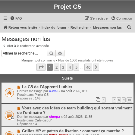
Projet G5
FAQ
S’enregistrer
Connexion
R
Retour vers le site
Index du forum
Rechercher
Messages non lus
e
Messages non lus
c
Aller à la recherche avancée
h
Rechercher
Recherche avancée
e
Marquer tout comme lu
• Plus de 1000 résultats ont été trouvés
r
Page
1
sur
40
1
2
3
4
5
40
Suivante
…
c
h
Sujets
e
N
Le G5 de l'Apprenti Luthier
o
Dernier message par
a-wai
«
04 août 2026, 0:39
r
u
Posté dans
Projet G5
v
Réponses :
145
1
7
8
9
10
e
…
a
N
Vous avez des idées de team building qui sortent vraiment
u
o
m
de l'ordinaire ?
u
e
Dernier message par
sherpa
«
02 août 2026, 11:35
v
s
Posté dans
Café discut'
e
s
Réponses :
3
a
a
u
g
N
Grilles HP et pattes de fixation : comment ça marche ?
m
e
o