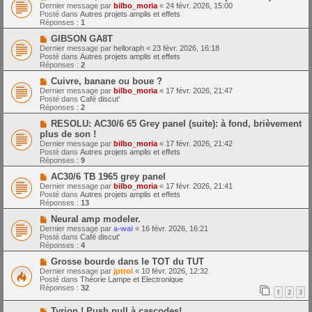
o
m
e
Dernier message par
bilbo_moria
«
24 févr. 2026, 15:00
u
e
Posté dans
Autres projets amplis et effets
v
s
Réponses :
1
e
s
a
N
a
GIBSON GA8T
u
o
g
Dernier message par
helloraph
«
23 févr. 2026, 16:18
m
u
e
Posté dans
Autres projets amplis et effets
e
v
Réponses :
2
s
e
s
a
N
Cuivre, banane ou boue ?
a
u
o
Dernier message par
bilbo_moria
«
17 févr. 2026, 21:47
g
m
u
Posté dans
Café discut'
e
e
v
Réponses :
2
s
e
s
a
N
RESOLU: AC30/6 65 Grey panel (suite): à fond, brièvement
a
u
o
plus de son !
g
m
u
Dernier message par
bilbo_moria
«
17 févr. 2026, 21:42
e
e
v
Posté dans
Autres projets amplis et effets
s
e
Réponses :
9
s
a
a
u
N
AC30/6 TB 1965 grey panel
g
m
o
Dernier message par
bilbo_moria
«
17 févr. 2026, 21:41
e
e
u
Posté dans
Autres projets amplis et effets
s
v
Réponses :
13
s
e
a
a
N
Neural amp modeler.
g
u
o
Dernier message par
a-wai
«
16 févr. 2026, 16:21
e
m
u
Posté dans
Café discut'
e
v
Réponses :
4
s
e
s
a
N
Grosse bourde dans le TOT du TUT
a
u
o
Dernier message par
jptrol
«
10 févr. 2026, 12:32
g
m
u
Posté dans
Théorie Lampe et Electronique
e
e
v
Réponses :
32
1
2
3
s
e
s
a
N
a
Tyrion ! Push pull à cascodes!
u