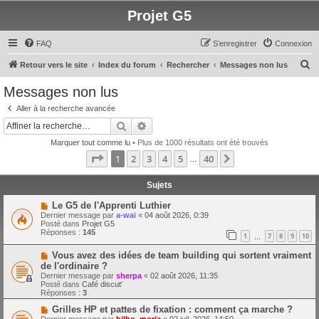
Projet G5
FAQ
S’enregistrer
Connexion
R
Retour vers le site
Index du forum
Rechercher
Messages non lus
e
Messages non lus
c
Aller à la recherche avancée
h
Rechercher
Recherche avancée
e
Marquer tout comme lu
• Plus de 1000 résultats ont été trouvés
r
Page
1
sur
40
1
2
3
4
5
40
Suivante
…
c
h
Sujets
e
N
Le G5 de l'Apprenti Luthier
o
Dernier message par
a-wai
«
04 août 2026, 0:39
r
u
Posté dans
Projet G5
v
Réponses :
145
1
7
8
9
10
e
…
a
N
Vous avez des idées de team building qui sortent vraiment
u
o
m
de l'ordinaire ?
u
e
Dernier message par
sherpa
«
02 août 2026, 11:35
v
s
Posté dans
Café discut'
e
s
Réponses :
3
a
a
u
g
N
Grilles HP et pattes de fixation : comment ça marche ?
m
e
o