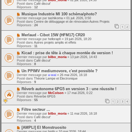
Dernier message par
bilbo_moria
«
02 juil. 2026, 14:50
e
u
Posté dans
Café discut'
s
v
Réponses :
12
s
e
a
a
N
Musique Industrie MI 100 schéma/photo?
g
u
o
Dernier message par
tashikoma
«
01 juil. 2026, 0:50
e
m
u
Posté dans
Centre de débuggage et de rénovation Autres Projets
e
v
Réponses :
24
1
2
s
e
s
a
N
a
Merlaud - Cibot 15W (HFM17) CR20
u
o
g
m
Dernier message par
helloraph
«
19 juin 2026, 18:20
u
e
e
Posté dans
Autres projets amplis et effets
v
s
Réponses :
11
e
s
a
N
a
Kicad : prise de tête à chaque montée de version !
u
o
g
Dernier message par
bilbo_moria
«
13 juin 2026, 14:43
m
u
e
Posté dans
Café discut'
e
v
Réponses :
8
s
e
s
a
N
Un PPIMV mediumovore, c'est possible ?
a
u
o
Dernier message par
a-wai
«
26 mai 2026, 16:18
g
m
u
Posté dans
Théorie Lampe et Electronique
e
e
v
Réponses :
9
s
e
s
a
N
Réverb autonome 6PG5 en version 3 : une réussite !
a
u
o
Dernier message par
McColson
«
17 mai 2026, 0:22
g
m
u
Posté dans
Réverbe 6PG5
e
e
v
Réponses :
55
1
2
3
4
s
e
s
a
N
a
Filtre secteur ...
u
o
g
m
Dernier message par
bilbo_moria
«
11 mai 2026, 16:18
u
e
e
Posté dans
Café discut'
v
s
Réponses :
4
e
s
a
N
a
[AMPLI] El Monstruosito
u
o
g
Dernier message par
bmfp
«
10 mai 2026, 18:44