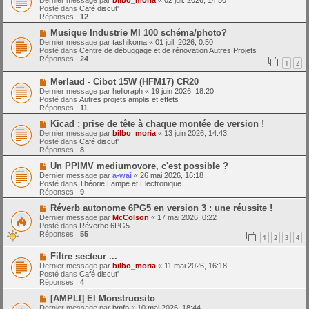
Dernier message par
bilbo_moria
«
02 juil. 2026, 14:50
e
u
Posté dans
Café discut'
s
v
Réponses :
12
s
e
a
a
N
Musique Industrie MI 100 schéma/photo?
g
u
o
Dernier message par
tashikoma
«
01 juil. 2026, 0:50
e
m
u
Posté dans
Centre de débuggage et de rénovation Autres Projets
e
v
Réponses :
24
1
2
s
e
s
a
N
a
Merlaud - Cibot 15W (HFM17) CR20
u
o
g
m
Dernier message par
helloraph
«
19 juin 2026, 18:20
u
e
e
Posté dans
Autres projets amplis et effets
v
s
Réponses :
11
e
s
a
N
a
Kicad : prise de tête à chaque montée de version !
u
o
g
Dernier message par
bilbo_moria
«
13 juin 2026, 14:43
m
u
e
Posté dans
Café discut'
e
v
Réponses :
8
s
e
s
a
N
Un PPIMV mediumovore, c'est possible ?
a
u
o
Dernier message par
a-wai
«
26 mai 2026, 16:18
g
m
u
Posté dans
Théorie Lampe et Electronique
e
e
v
Réponses :
9
s
e
s
a
N
Réverb autonome 6PG5 en version 3 : une réussite !
a
u
o
Dernier message par
McColson
«
17 mai 2026, 0:22
g
m
u
Posté dans
Réverbe 6PG5
e
e
v
Réponses :
55
1
2
3
4
s
e
s
a
N
a
Filtre secteur ...
u
o
g
m
Dernier message par
bilbo_moria
«
11 mai 2026, 16:18
u
e
e
Posté dans
Café discut'
v
s
Réponses :
4
e
s
a
N
a
[AMPLI] El Monstruosito
u
o
g
Dernier message par
bmfp
«
10 mai 2026, 18:44