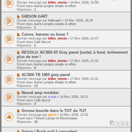
o
m
e
Dernier message par
bilbo_moria
«
24 févr. 2026, 15:00
u
e
Posté dans
Autres projets amplis et effets
v
s
Réponses :
1
e
s
a
N
a
GIBSON GA8T
u
o
g
Dernier message par
helloraph
«
23 févr. 2026, 16:18
m
u
e
Posté dans
Autres projets amplis et effets
e
v
Réponses :
2
s
e
s
a
N
Cuivre, banane ou boue ?
a
u
o
Dernier message par
bilbo_moria
«
17 févr. 2026, 21:47
g
m
u
Posté dans
Café discut'
e
e
v
Réponses :
2
s
e
s
a
N
RESOLU: AC30/6 65 Grey panel (suite): à fond, brièvement
a
u
o
plus de son !
g
m
u
Dernier message par
bilbo_moria
«
17 févr. 2026, 21:42
e
e
v
Posté dans
Autres projets amplis et effets
s
e
Réponses :
9
s
a
a
u
N
AC30/6 TB 1965 grey panel
g
m
o
Dernier message par
bilbo_moria
«
17 févr. 2026, 21:41
e
e
u
Posté dans
Autres projets amplis et effets
s
v
Réponses :
13
s
e
a
a
N
Neural amp modeler.
g
u
o
Dernier message par
a-wai
«
16 févr. 2026, 16:21
e
m
u
Posté dans
Café discut'
e
v
Réponses :
4
s
e
s
a
N
Grosse bourde dans le TOT du TUT
a
u
o
Dernier message par
jptrol
«
10 févr. 2026, 12:32
g
m
u
Posté dans
Théorie Lampe et Electronique
e
e
v
Réponses :
32
1
2
3
s
e
s
a
N
a
Tyrion ! Push pull à cascodes!
u