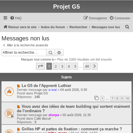
Projet G5
FAQ
S’enregistrer
Connexion
R
Retour vers le site
Index du forum
Rechercher
Messages non lus
e
Messages non lus
c
Aller à la recherche avancée
h
Rechercher
Recherche avancée
e
Marquer tout comme lu
• Plus de 1000 résultats ont été trouvés
r
Page
1
sur
40
1
2
3
4
5
40
Suivante
…
c
h
Sujets
e
N
Le G5 de l'Apprenti Luthier
o
Dernier message par
a-wai
«
04 août 2026, 0:39
r
u
Posté dans
Projet G5
v
Réponses :
145
1
7
8
9
10
e
…
a
N
Vous avez des idées de team building qui sortent vraiment
u
o
m
de l'ordinaire ?
u
e
Dernier message par
sherpa
«
02 août 2026, 11:35
v
s
Posté dans
Café discut'
e
s
Réponses :
3
a
a
u
g
N
Grilles HP et pattes de fixation : comment ça marche ?
m
e
o