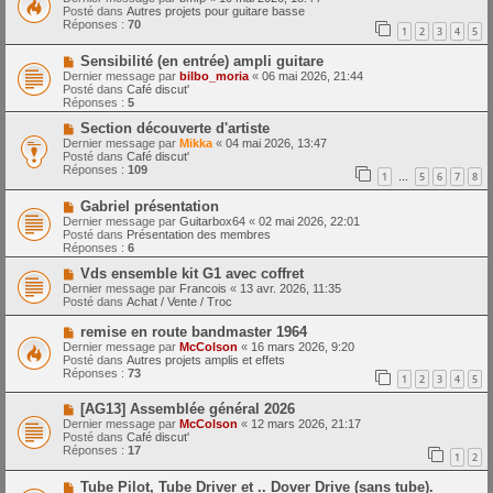
m
u
e
Posté dans
Autres projets pour guitare basse
e
v
Réponses :
70
1
2
3
4
5
s
e
s
a
N
a
Sensibilité (en entrée) ampli guitare
u
o
g
m
Dernier message par
bilbo_moria
«
06 mai 2026, 21:44
u
e
e
Posté dans
Café discut'
v
s
Réponses :
5
e
s
a
N
a
Section découverte d'artiste
u
o
g
Dernier message par
Mikka
«
04 mai 2026, 13:47
m
u
e
Posté dans
Café discut'
e
v
Réponses :
109
1
5
6
7
8
s
e
…
s
a
N
a
Gabriel présentation
u
o
g
m
Dernier message par
Guitarbox64
«
02 mai 2026, 22:01
u
e
e
Posté dans
Présentation des membres
v
s
Réponses :
6
e
s
a
N
a
Vds ensemble kit G1 avec coffret
u
o
g
Dernier message par
Francois
«
13 avr. 2026, 11:35
m
u
e
Posté dans
Achat / Vente / Troc
e
v
s
e
N
remise en route bandmaster 1964
s
a
o
Dernier message par
McColson
«
16 mars 2026, 9:20
a
u
u
Posté dans
Autres projets amplis et effets
g
m
v
Réponses :
73
e
e
1
2
3
4
5
e
s
a
s
N
[AG13] Assemblée général 2026
u
a
o
m
Dernier message par
McColson
«
12 mars 2026, 21:17
g
u
e
Posté dans
Café discut'
e
v
s
Réponses :
17
1
2
e
s
a
a
N
Tube Pilot, Tube Driver et .. Dover Drive (sans tube).
u
g