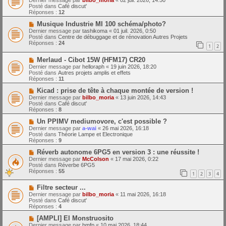
Dernier message par
bilbo_moria
«
02 juil. 2026, 14:50
e
u
Posté dans
Café discut'
s
v
Réponses :
12
s
e
a
a
N
Musique Industrie MI 100 schéma/photo?
g
u
o
Dernier message par
tashikoma
«
01 juil. 2026, 0:50
e
m
u
Posté dans
Centre de débuggage et de rénovation Autres Projets
e
v
Réponses :
24
1
2
s
e
s
a
N
a
Merlaud - Cibot 15W (HFM17) CR20
u
o
g
m
Dernier message par
helloraph
«
19 juin 2026, 18:20
u
e
e
Posté dans
Autres projets amplis et effets
v
s
Réponses :
11
e
s
a
N
a
Kicad : prise de tête à chaque montée de version !
u
o
g
Dernier message par
bilbo_moria
«
13 juin 2026, 14:43
m
u
e
Posté dans
Café discut'
e
v
Réponses :
8
s
e
s
a
N
Un PPIMV mediumovore, c'est possible ?
a
u
o
Dernier message par
a-wai
«
26 mai 2026, 16:18
g
m
u
Posté dans
Théorie Lampe et Electronique
e
e
v
Réponses :
9
s
e
s
a
N
Réverb autonome 6PG5 en version 3 : une réussite !
a
u
o
Dernier message par
McColson
«
17 mai 2026, 0:22
g
m
u
Posté dans
Réverbe 6PG5
e
e
v
Réponses :
55
1
2
3
4
s
e
s
a
N
a
Filtre secteur ...
u
o
g
m
Dernier message par
bilbo_moria
«
11 mai 2026, 16:18
u
e
e
Posté dans
Café discut'
v
s
Réponses :
4
e
s
a
N
a
[AMPLI] El Monstruosito
u
o
g
Dernier message par
bmfp
«
10 mai 2026, 18:44