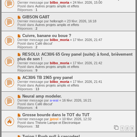
o
m
e
Dernier message par
bilbo_moria
«
24 févr. 2026, 15:00
u
e
Posté dans
Autres projets amplis et effets
v
s
Réponses :
1
e
s
a
N
a
GIBSON GA8T
u
o
g
Dernier message par
helloraph
«
23 févr. 2026, 16:18
m
u
e
Posté dans
Autres projets amplis et effets
e
v
Réponses :
2
s
e
s
a
N
Cuivre, banane ou boue ?
a
u
o
Dernier message par
bilbo_moria
«
17 févr. 2026, 21:47
g
m
u
Posté dans
Café discut'
e
e
v
Réponses :
2
s
e
s
a
N
RESOLU: AC30/6 65 Grey panel (suite): à fond, brièvement
a
u
o
plus de son !
g
m
u
Dernier message par
bilbo_moria
«
17 févr. 2026, 21:42
e
e
v
Posté dans
Autres projets amplis et effets
s
e
Réponses :
9
s
a
a
u
N
AC30/6 TB 1965 grey panel
g
m
o
Dernier message par
bilbo_moria
«
17 févr. 2026, 21:41
e
e
u
Posté dans
Autres projets amplis et effets
s
v
Réponses :
13
s
e
a
a
N
Neural amp modeler.
g
u
o
Dernier message par
a-wai
«
16 févr. 2026, 16:21
e
m
u
Posté dans
Café discut'
e
v
Réponses :
4
s
e
s
a
N
Grosse bourde dans le TOT du TUT
a
u
o
Dernier message par
jptrol
«
10 févr. 2026, 12:32
g
m
u
Posté dans
Théorie Lampe et Electronique
e
e
v
Réponses :
32
1
2
3
s
e
s
a
N
a
Tyrion ! Push pull à cascodes!
u