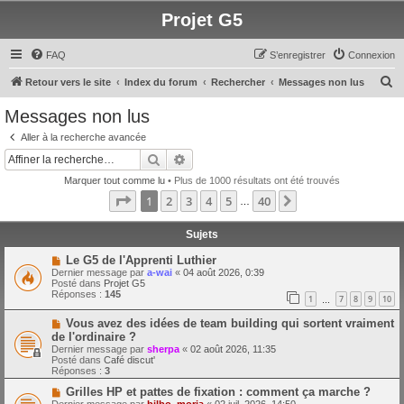
Projet G5
FAQ
S’enregistrer
Connexion
R
Retour vers le site
Index du forum
Rechercher
Messages non lus
e
Messages non lus
c
Aller à la recherche avancée
h
Rechercher
Recherche avancée
e
Marquer tout comme lu
• Plus de 1000 résultats ont été trouvés
r
Page
1
sur
40
1
2
3
4
5
40
Suivante
…
c
h
Sujets
e
N
Le G5 de l'Apprenti Luthier
o
Dernier message par
a-wai
«
04 août 2026, 0:39
r
u
Posté dans
Projet G5
v
Réponses :
145
1
7
8
9
10
e
…
a
N
Vous avez des idées de team building qui sortent vraiment
u
o
m
de l'ordinaire ?
u
e
Dernier message par
sherpa
«
02 août 2026, 11:35
v
s
Posté dans
Café discut'
e
s
Réponses :
3
a
a
u
g
N
Grilles HP et pattes de fixation : comment ça marche ?
m
e
o