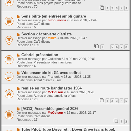
m
u
e
Posté dans
Autres projets pour guitare basse
e
v
Réponses :
70
1
2
3
4
5
s
e
s
a
N
a
Sensibilité (en entrée) ampli guitare
u
o
g
m
Dernier message par
bilbo_moria
«
06 mai 2026, 21:44
u
e
e
Posté dans
Café discut'
v
s
Réponses :
5
e
s
a
N
a
Section découverte d'artiste
u
o
g
Dernier message par
Mikka
«
04 mai 2026, 13:47
m
u
e
Posté dans
Café discut'
e
v
Réponses :
109
1
5
6
7
8
s
e
…
s
a
N
a
Gabriel présentation
u
o
g
m
Dernier message par
Guitarbox64
«
02 mai 2026, 22:01
u
e
e
Posté dans
Présentation des membres
v
s
Réponses :
6
e
s
a
N
a
Vds ensemble kit G1 avec coffret
u
o
g
Dernier message par
Francois
«
13 avr. 2026, 11:35
m
u
e
Posté dans
Achat / Vente / Troc
e
v
s
e
N
remise en route bandmaster 1964
s
a
o
Dernier message par
McColson
«
16 mars 2026, 9:20
a
u
u
Posté dans
Autres projets amplis et effets
g
m
v
Réponses :
73
e
e
1
2
3
4
5
e
s
a
s
N
[AG13] Assemblée général 2026
u
a
o
m
Dernier message par
McColson
«
12 mars 2026, 21:17
g
u
e
Posté dans
Café discut'
e
v
s
Réponses :
17
1
2
e
s
a
a
N
Tube Pilot, Tube Driver et .. Dover Drive (sans tube).
u
g