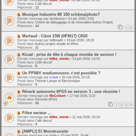
Dernier message par
bilbo_moria
«
02 juil. 2026, 14:50
e
u
Posté dans
Café discut'
s
v
Réponses :
12
s
e
a
a
N
Musique Industrie MI 100 schéma/photo?
g
u
o
Dernier message par
tashikoma
«
01 juil. 2026, 0:50
e
m
u
Posté dans
Centre de débuggage et de rénovation Autres Projets
e
v
Réponses :
24
1
2
s
e
s
a
N
a
Merlaud - Cibot 15W (HFM17) CR20
u
o
g
m
Dernier message par
helloraph
«
19 juin 2026, 18:20
u
e
e
Posté dans
Autres projets amplis et effets
v
s
Réponses :
11
e
s
a
N
a
Kicad : prise de tête à chaque montée de version !
u
o
g
Dernier message par
bilbo_moria
«
13 juin 2026, 14:43
m
u
e
Posté dans
Café discut'
e
v
Réponses :
8
s
e
s
a
N
Un PPIMV mediumovore, c'est possible ?
a
u
o
Dernier message par
a-wai
«
26 mai 2026, 16:18
g
m
u
Posté dans
Théorie Lampe et Electronique
e
e
v
Réponses :
9
s
e
s
a
N
Réverb autonome 6PG5 en version 3 : une réussite !
a
u
o
Dernier message par
McColson
«
17 mai 2026, 0:22
g
m
u
Posté dans
Réverbe 6PG5
e
e
v
Réponses :
55
1
2
3
4
s
e
s
a
N
a
Filtre secteur ...
u
o
g
m
Dernier message par
bilbo_moria
«
11 mai 2026, 16:18
u
e
e
Posté dans
Café discut'
v
s
Réponses :
4
e
s
a
N
a
[AMPLI] El Monstruosito
u
o
g
Dernier message par
bmfp
«
10 mai 2026, 18:44