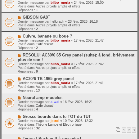
o
m
e
Dernier message par
bilbo_moria
«
24 févr. 2026, 15:00
u
e
Posté dans
Autres projets amplis et effets
v
s
Réponses :
1
e
s
a
N
a
GIBSON GA8T
u
o
g
Dernier message par
helloraph
«
23 févr. 2026, 16:18
m
u
e
Posté dans
Autres projets amplis et effets
e
v
Réponses :
2
s
e
s
a
N
Cuivre, banane ou boue ?
a
u
o
Dernier message par
bilbo_moria
«
17 févr. 2026, 21:47
g
m
u
Posté dans
Café discut'
e
e
v
Réponses :
2
s
e
s
a
N
RESOLU: AC30/6 65 Grey panel (suite): à fond, brièvement
a
u
o
plus de son !
g
m
u
Dernier message par
bilbo_moria
«
17 févr. 2026, 21:42
e
e
v
Posté dans
Autres projets amplis et effets
s
e
Réponses :
9
s
a
a
u
N
AC30/6 TB 1965 grey panel
g
m
o
Dernier message par
bilbo_moria
«
17 févr. 2026, 21:41
e
e
u
Posté dans
Autres projets amplis et effets
s
v
Réponses :
13
s
e
a
a
N
Neural amp modeler.
g
u
o
Dernier message par
a-wai
«
16 févr. 2026, 16:21
e
m
u
Posté dans
Café discut'
e
v
Réponses :
4
s
e
s
a
N
Grosse bourde dans le TOT du TUT
a
u
o
Dernier message par
jptrol
«
10 févr. 2026, 12:32
g
m
u
Posté dans
Théorie Lampe et Electronique
e
e
v
Réponses :
32
1
2
3
s
e
s
a
N
a
Tyrion ! Push pull à cascodes!
u