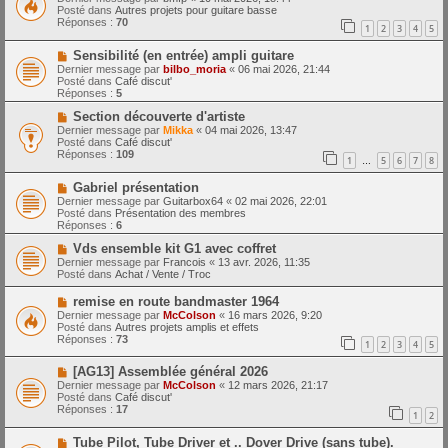
m
u
e
Posté dans
Autres projets pour guitare basse
e
v
Réponses :
70
1
2
3
4
5
s
e
s
a
N
a
Sensibilité (en entrée) ampli guitare
u
o
g
m
Dernier message par
bilbo_moria
«
06 mai 2026, 21:44
u
e
e
Posté dans
Café discut'
v
s
Réponses :
5
e
s
a
N
a
Section découverte d'artiste
u
o
g
Dernier message par
Mikka
«
04 mai 2026, 13:47
m
u
e
Posté dans
Café discut'
e
v
Réponses :
109
1
5
6
7
8
s
e
…
s
a
N
a
Gabriel présentation
u
o
g
m
Dernier message par
Guitarbox64
«
02 mai 2026, 22:01
u
e
e
Posté dans
Présentation des membres
v
s
Réponses :
6
e
s
a
N
a
Vds ensemble kit G1 avec coffret
u
o
g
Dernier message par
Francois
«
13 avr. 2026, 11:35
m
u
e
Posté dans
Achat / Vente / Troc
e
v
s
e
N
remise en route bandmaster 1964
s
a
o
Dernier message par
McColson
«
16 mars 2026, 9:20
a
u
u
Posté dans
Autres projets amplis et effets
g
m
v
Réponses :
73
e
e
1
2
3
4
5
e
s
a
s
N
[AG13] Assemblée général 2026
u
a
o
m
Dernier message par
McColson
«
12 mars 2026, 21:17
g
u
e
Posté dans
Café discut'
e
v
s
Réponses :
17
1
2
e
s
a
a
N
Tube Pilot, Tube Driver et .. Dover Drive (sans tube).
u
g