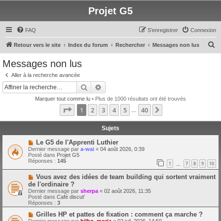
Projet G5
FAQ
S’enregistrer
Connexion
R
Retour vers le site
Index du forum
Rechercher
Messages non lus
e
Messages non lus
c
Aller à la recherche avancée
h
Rechercher
Recherche avancée
e
Marquer tout comme lu
• Plus de 1000 résultats ont été trouvés
r
Page
1
sur
40
1
2
3
4
5
40
Suivante
…
c
h
Sujets
e
N
Le G5 de l'Apprenti Luthier
o
Dernier message par
a-wai
«
04 août 2026, 0:39
r
u
Posté dans
Projet G5
v
Réponses :
145
1
7
8
9
10
e
…
a
N
Vous avez des idées de team building qui sortent vraiment
u
o
m
de l'ordinaire ?
u
e
Dernier message par
sherpa
«
02 août 2026, 11:35
v
s
Posté dans
Café discut'
e
s
Réponses :
3
a
a
u
g
N
Grilles HP et pattes de fixation : comment ça marche ?
m
e
o