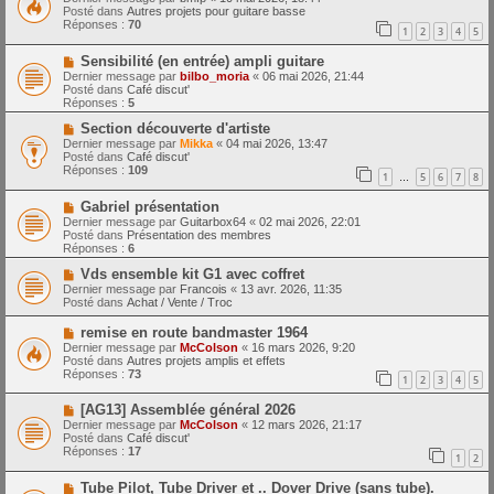
m
u
e
Posté dans
Autres projets pour guitare basse
e
v
Réponses :
70
1
2
3
4
5
s
e
s
a
N
a
Sensibilité (en entrée) ampli guitare
u
o
g
m
Dernier message par
bilbo_moria
«
06 mai 2026, 21:44
u
e
e
Posté dans
Café discut'
v
s
Réponses :
5
e
s
a
N
a
Section découverte d'artiste
u
o
g
Dernier message par
Mikka
«
04 mai 2026, 13:47
m
u
e
Posté dans
Café discut'
e
v
Réponses :
109
1
5
6
7
8
s
e
…
s
a
N
a
Gabriel présentation
u
o
g
m
Dernier message par
Guitarbox64
«
02 mai 2026, 22:01
u
e
e
Posté dans
Présentation des membres
v
s
Réponses :
6
e
s
a
N
a
Vds ensemble kit G1 avec coffret
u
o
g
Dernier message par
Francois
«
13 avr. 2026, 11:35
m
u
e
Posté dans
Achat / Vente / Troc
e
v
s
e
N
remise en route bandmaster 1964
s
a
o
Dernier message par
McColson
«
16 mars 2026, 9:20
a
u
u
Posté dans
Autres projets amplis et effets
g
m
v
Réponses :
73
e
e
1
2
3
4
5
e
s
a
s
N
[AG13] Assemblée général 2026
u
a
o
m
Dernier message par
McColson
«
12 mars 2026, 21:17
g
u
e
Posté dans
Café discut'
e
v
s
Réponses :
17
1
2
e
s
a
a
N
Tube Pilot, Tube Driver et .. Dover Drive (sans tube).
u
g