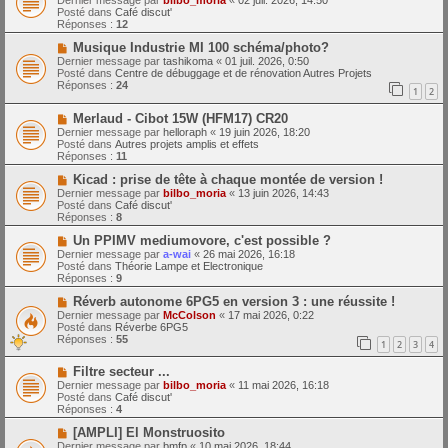
Dernier message par
bilbo_moria
«
02 juil. 2026, 14:50
e
u
Posté dans
Café discut'
s
v
Réponses :
12
s
e
a
a
N
Musique Industrie MI 100 schéma/photo?
g
u
o
Dernier message par
tashikoma
«
01 juil. 2026, 0:50
e
m
u
Posté dans
Centre de débuggage et de rénovation Autres Projets
e
v
Réponses :
24
1
2
s
e
s
a
N
a
Merlaud - Cibot 15W (HFM17) CR20
u
o
g
m
Dernier message par
helloraph
«
19 juin 2026, 18:20
u
e
e
Posté dans
Autres projets amplis et effets
v
s
Réponses :
11
e
s
a
N
a
Kicad : prise de tête à chaque montée de version !
u
o
g
Dernier message par
bilbo_moria
«
13 juin 2026, 14:43
m
u
e
Posté dans
Café discut'
e
v
Réponses :
8
s
e
s
a
N
Un PPIMV mediumovore, c'est possible ?
a
u
o
Dernier message par
a-wai
«
26 mai 2026, 16:18
g
m
u
Posté dans
Théorie Lampe et Electronique
e
e
v
Réponses :
9
s
e
s
a
N
Réverb autonome 6PG5 en version 3 : une réussite !
a
u
o
Dernier message par
McColson
«
17 mai 2026, 0:22
g
m
u
Posté dans
Réverbe 6PG5
e
e
v
Réponses :
55
1
2
3
4
s
e
s
a
N
a
Filtre secteur ...
u
o
g
m
Dernier message par
bilbo_moria
«
11 mai 2026, 16:18
u
e
e
Posté dans
Café discut'
v
s
Réponses :
4
e
s
a
N
a
[AMPLI] El Monstruosito
u
o
g
Dernier message par
bmfp
«
10 mai 2026, 18:44