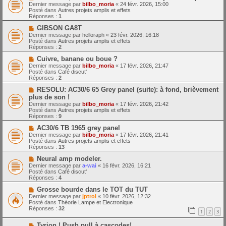
o
m
e
Dernier message par
bilbo_moria
«
24 févr. 2026, 15:00
u
e
Posté dans
Autres projets amplis et effets
v
s
Réponses :
1
e
s
a
N
a
GIBSON GA8T
u
o
g
Dernier message par
helloraph
«
23 févr. 2026, 16:18
m
u
e
Posté dans
Autres projets amplis et effets
e
v
Réponses :
2
s
e
s
a
N
Cuivre, banane ou boue ?
a
u
o
Dernier message par
bilbo_moria
«
17 févr. 2026, 21:47
g
m
u
Posté dans
Café discut'
e
e
v
Réponses :
2
s
e
s
a
N
RESOLU: AC30/6 65 Grey panel (suite): à fond, brièvement
a
u
o
plus de son !
g
m
u
Dernier message par
bilbo_moria
«
17 févr. 2026, 21:42
e
e
v
Posté dans
Autres projets amplis et effets
s
e
Réponses :
9
s
a
a
u
N
AC30/6 TB 1965 grey panel
g
m
o
Dernier message par
bilbo_moria
«
17 févr. 2026, 21:41
e
e
u
Posté dans
Autres projets amplis et effets
s
v
Réponses :
13
s
e
a
a
N
Neural amp modeler.
g
u
o
Dernier message par
a-wai
«
16 févr. 2026, 16:21
e
m
u
Posté dans
Café discut'
e
v
Réponses :
4
s
e
s
a
N
Grosse bourde dans le TOT du TUT
a
u
o
Dernier message par
jptrol
«
10 févr. 2026, 12:32
g
m
u
Posté dans
Théorie Lampe et Electronique
e
e
v
Réponses :
32
1
2
3
s
e
s
a
N
a
Tyrion ! Push pull à cascodes!
u