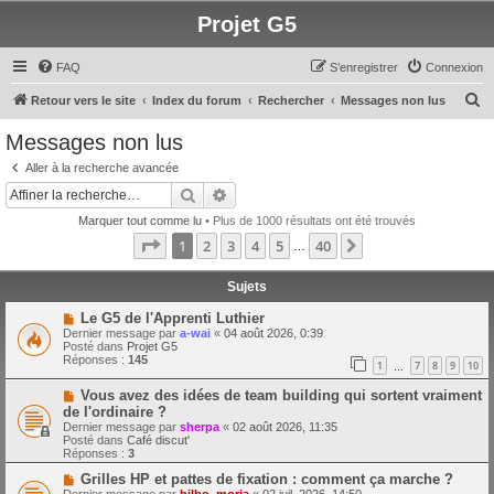
Projet G5
FAQ
S’enregistrer
Connexion
R
Retour vers le site
Index du forum
Rechercher
Messages non lus
e
Messages non lus
c
Aller à la recherche avancée
h
Rechercher
Recherche avancée
e
Marquer tout comme lu
• Plus de 1000 résultats ont été trouvés
r
Page
1
sur
40
1
2
3
4
5
40
Suivante
…
c
h
Sujets
e
N
Le G5 de l'Apprenti Luthier
o
Dernier message par
a-wai
«
04 août 2026, 0:39
r
u
Posté dans
Projet G5
v
Réponses :
145
1
7
8
9
10
e
…
a
N
Vous avez des idées de team building qui sortent vraiment
u
o
m
de l'ordinaire ?
u
e
Dernier message par
sherpa
«
02 août 2026, 11:35
v
s
Posté dans
Café discut'
e
s
Réponses :
3
a
a
u
g
N
Grilles HP et pattes de fixation : comment ça marche ?
m
e
o