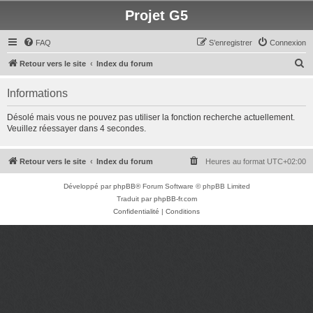
Projet G5
FAQ
S’enregistrer
Connexion
R
Retour vers le site
Index du forum
e
Informations
c
h
Désolé mais vous ne pouvez pas utiliser la fonction recherche actuellement.
Veuillez réessayer dans 4 secondes.
e
r
Retour vers le site
Index du forum
Heures au format
UTC+02:00
c
h
Développé par
phpBB
® Forum Software © phpBB Limited
e
Traduit par
phpBB-fr.com
Confidentialité
|
Conditions
r