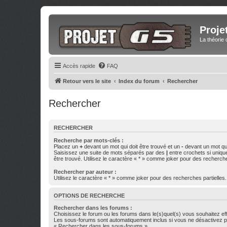
Proje
La théorie 
Accès rapide
FAQ
Retour vers le site
Index du forum
Rechercher
Rechercher
RECHERCHER
Recherche par mots-clés :
Placez un
+
devant un mot qui doit être trouvé et un
-
devant un mot qui
Saisissez une suite de mots séparés par des
|
entre crochets si uniqu
être trouvé. Utilisez le caractère « * » comme joker pour des recherche
Rechercher par auteur :
Utilisez le caractère « * » comme joker pour des recherches partielles.
OPTIONS DE RECHERCHE
Rechercher dans les forums :
Choisissez le forum ou les forums dans le(s)quel(s) vous souhaitez ef
Les sous-forums sont automatiquement inclus si vous ne désactivez pa
« Rechercher dans les sous-forums ».