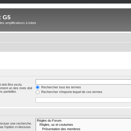
t G5
des amplificateurs à tubes
 doit être exclu.
Rechercher tous les termes
ement un des mots doit
s partielles.
Rechercher n’importe lequel de ces termes
fectuer une recherche.
s l’option ci-dessous