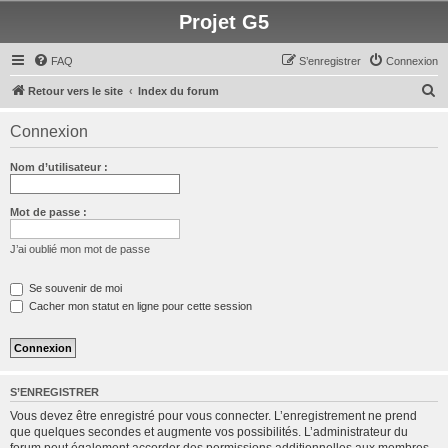
Projet G5
FAQ
S’enregistrer
Connexion
R
Retour vers le site
Index du forum
e
Connexion
c
h
Nom d’utilisateur :
e
r
Mot de passe :
c
J’ai oublié mon mot de passe
h
e
Se souvenir de moi
Cacher mon statut en ligne pour cette session
r
S’ENREGISTRER
Vous devez être enregistré pour vous connecter. L’enregistrement ne prend
que quelques secondes et augmente vos possibilités. L’administrateur du
forum peut également accorder des permissions additionnelles aux membres