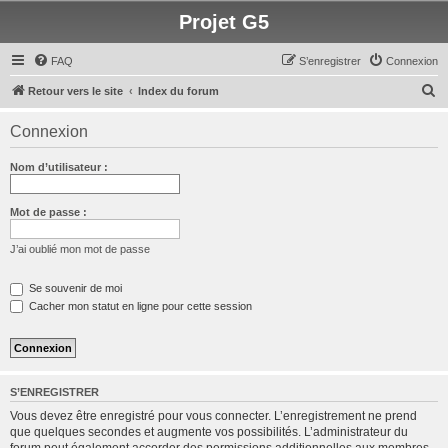
Projet G5
FAQ
S’enregistrer
Connexion
R
Retour vers le site
Index du forum
e
Connexion
c
h
Nom d’utilisateur :
e
r
Mot de passe :
c
J’ai oublié mon mot de passe
h
e
Se souvenir de moi
Cacher mon statut en ligne pour cette session
r
S’ENREGISTRER
Vous devez être enregistré pour vous connecter. L’enregistrement ne prend
que quelques secondes et augmente vos possibilités. L’administrateur du
forum peut également accorder des permissions additionnelles aux membres