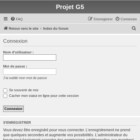
Projet G5
FAQ
S’enregistrer
Connexion
R
Retour vers le site
Index du forum
e
Connexion
c
h
Nom d’utilisateur :
e
r
Mot de passe :
c
J’ai oublié mon mot de passe
h
e
Se souvenir de moi
Cacher mon statut en ligne pour cette session
r
S’ENREGISTRER
Vous devez être enregistré pour vous connecter. L’enregistrement ne prend
que quelques secondes et augmente vos possibilités. L’administrateur du
forum peut également accorder des permissions additionnelles aux membres