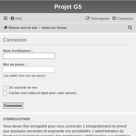
Projet G5
FAQ
S’enregistrer
Connexion
R
Retour vers le site
Index du forum
e
Connexion
c
h
Nom d’utilisateur :
e
r
Mot de passe :
c
J’ai oublié mon mot de passe
h
e
Se souvenir de moi
Cacher mon statut en ligne pour cette session
r
S’ENREGISTRER
Vous devez être enregistré pour vous connecter. L’enregistrement ne prend
que quelques secondes et augmente vos possibilités. L’administrateur du
forum peut également accorder des permissions additionnelles aux membres