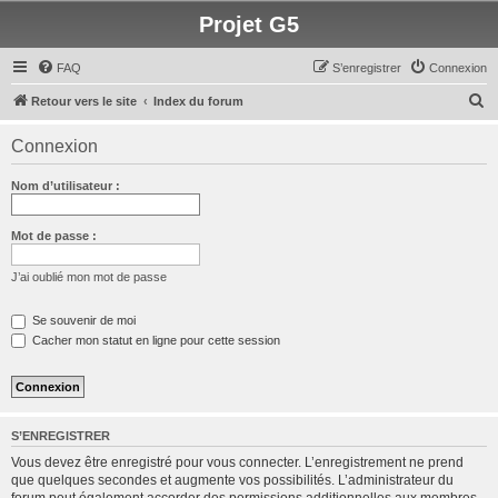
Projet G5
FAQ
S’enregistrer
Connexion
R
Retour vers le site
Index du forum
e
Connexion
c
h
Nom d’utilisateur :
e
r
Mot de passe :
c
J’ai oublié mon mot de passe
h
e
Se souvenir de moi
Cacher mon statut en ligne pour cette session
r
S’ENREGISTRER
Vous devez être enregistré pour vous connecter. L’enregistrement ne prend
que quelques secondes et augmente vos possibilités. L’administrateur du
forum peut également accorder des permissions additionnelles aux membres