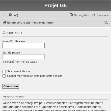
Projet G5
FAQ
S’enregistrer
Connexion
R
Retour vers le site
Index du forum
e
Connexion
c
h
Nom d’utilisateur :
e
r
Mot de passe :
c
J’ai oublié mon mot de passe
h
e
Se souvenir de moi
Cacher mon statut en ligne pour cette session
r
S’ENREGISTRER
Vous devez être enregistré pour vous connecter. L’enregistrement ne prend
que quelques secondes et augmente vos possibilités. L’administrateur du
forum peut également accorder des permissions additionnelles aux membres