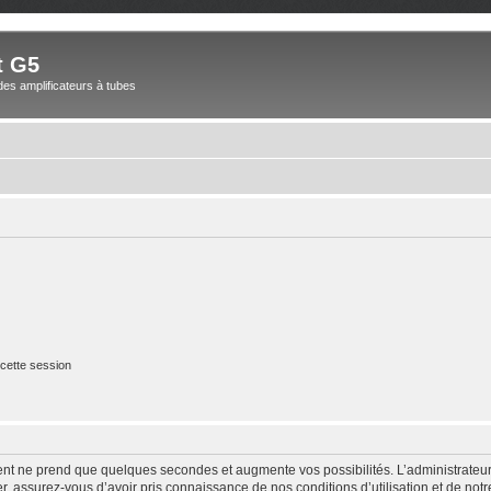
t G5
des amplificateurs à tubes
cette session
ment ne prend que quelques secondes et augmente vos possibilités. L’administrate
 assurez-vous d’avoir pris connaissance de nos conditions d’utilisation et de notre 